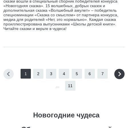
сказки вошли в специальный сборник победителей конкурса
«Новогодняя сказка». 15 волшебных, добрых сказок и
дополнительная сказка «Волшебный амулет» – победитель
спецноминации «Сказка со смыслом» от партнера конкурса,
медиа для родителей «Нет, это нормально». Каждая сказка
проиллюстрирована выпускниками «Школы детской книги».
Читайте сказки и верьте в чудеса!
1
2
3
4
5
6
7
...
11
Новогодние чудеса