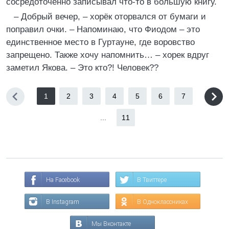
сосредоточенно записывал что-то в большую книгу.
– Добрый вечер, – хорёк оторвался от бумаги и
поправил очки. – Напоминаю, что Фиодом – это
единственное место в Гуртауне, где воровство
запрещено. Также хочу напомнить… – хорек вдруг
заметил Якова. – Это кто?! Человек??
1
2
3
4
5
6
7
...
11
На Facebook
В Твиттере
В Instagram
В Одноклассниках
Мы Вконтакте