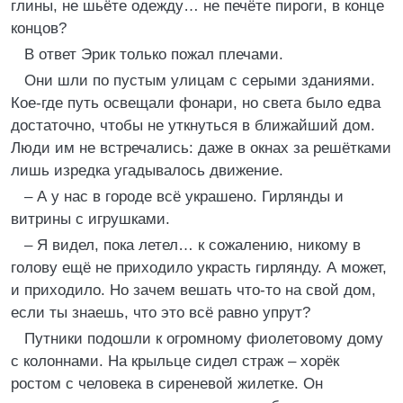
глины, не шьёте одежду… не печёте пироги, в конце
концов?
В ответ Эрик только пожал плечами.
Они шли по пустым улицам с серыми зданиями.
Кое-где путь освещали фонари, но света было едва
достаточно, чтобы не уткнуться в ближайший дом.
Люди им не встречались: даже в окнах за решётками
лишь изредка угадывалось движение.
– А у нас в городе всё украшено. Гирлянды и
витрины с игрушками.
– Я видел, пока летел… к сожалению, никому в
голову ещё не приходило украсть гирлянду. А может,
и приходило. Но зачем вешать что-то на свой дом,
если ты знаешь, что это всё равно упрут?
Путники подошли к огромному фиолетовому дому
с колоннами. На крыльце сидел страж – хорёк
ростом с человека в сиреневой жилетке. Он