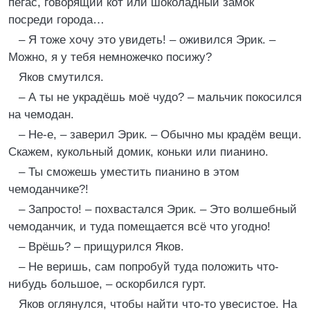
пегас, говорящий кот или шоколадный замок
посреди города…
– Я тоже хочу это увидеть! – оживился Эрик. –
Можно, я у тебя немножечко посижу?
Яков смутился.
– А ты не украдёшь моё чудо? – мальчик покосился
на чемодан.
– Не-е, – заверил Эрик. – Обычно мы крадём вещи.
Скажем, кукольный домик, коньки или пианино.
– Ты сможешь уместить пианино в этом
чемоданчике?!
– Запросто! – похвастался Эрик. – Это волшебный
чемоданчик, и туда помещается всё что угодно!
– Врёшь? – прищурился Яков.
– Не веришь, сам попробуй туда положить что-
нибудь большое, – оскорбился гурт.
Яков оглянулся, чтобы найти что-то увесистое. На