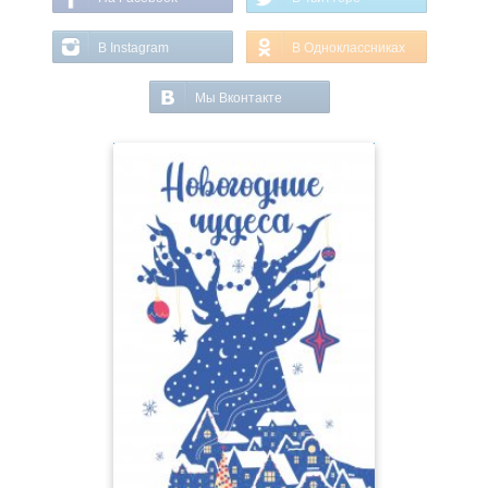
В Instagram
В Одноклассниках
Мы Вконтакте