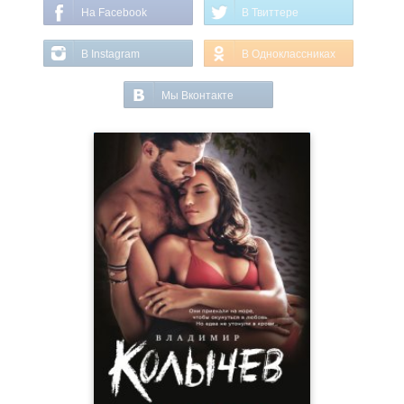
На Facebook
В Твиттере
В Instagram
В Одноклассниках
Мы Вконтакте