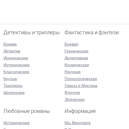
Детективы и триллеры
Фантастика и фэнтези
Боевик
Боевая
Детектив
Героическая
Иронические
Детективная
Исторические
Космическая
Классические
Научная
Крутые
Психологическая
Триллеры
Ужасы и Мистика
Шпионские
Фэнтези
Эпическая
Любовные романы
Информация
Исторические
Мы Вконтакте