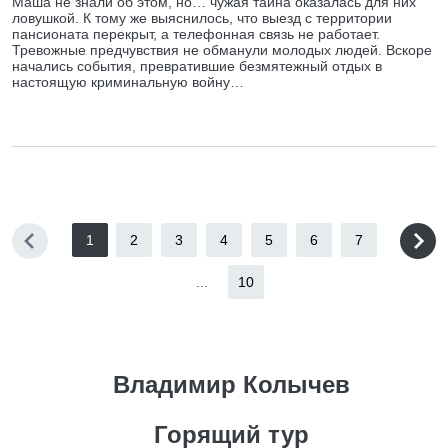
Маша не знали об этом, но… чужая тайна оказалась для них
ловушкой. К тому же выяснилось, что выезд с территории
пансионата перекрыт, а телефонная связь не работает.
Тревожные предчувствия не обманули молодых людей. Вскоре
начались события, превратившие безмятежный отдых в
настоящую криминальную войну…
1
2
3
4
5
6
7
...
10
Владимир Колычев
Горящий тур