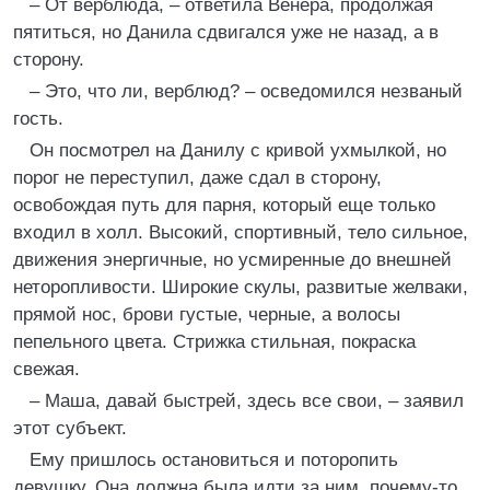
– От верблюда, – ответила Венера, продолжая
пятиться, но Данила сдвигался уже не назад, а в
сторону.
– Это, что ли, верблюд? – осведомился незваный
гость.
Он посмотрел на Данилу с кривой ухмылкой, но
порог не переступил, даже сдал в сторону,
освобождая путь для парня, который еще только
входил в холл. Высокий, спортивный, тело сильное,
движения энергичные, но усмиренные до внешней
неторопливости. Широкие скулы, развитые желваки,
прямой нос, брови густые, черные, а волосы
пепельного цвета. Стрижка стильная, покраска
свежая.
– Маша, давай быстрей, здесь все свои, – заявил
этот субъект.
Ему пришлось остановиться и поторопить
девушку. Она должна была идти за ним, почему-то