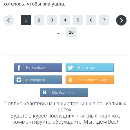
хотелось, чтобы она ушла.
1
2
3
4
5
6
7
...
10
На Facebook
В Твиттере
В Instagram
В Одноклассниках
Мы Вконтакте
Подписывайтесь на наши страницы в социальных
сетях.
Будьте в курсе последних книжных новинок,
комментируйте, обсуждайте. Мы ждём Вас!