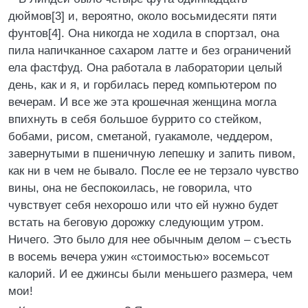
дюймов[3] и, вероятно, около восьмидесяти пяти
фунтов[4]. Она никогда не ходила в спортзал, она
пила напичканное сахаром латте и без ограничений
ела фастфуд. Она работала в лаборатории целый
день, как и я, и горбилась перед компьютером по
вечерам. И все же эта крошечная женщина могла
впихнуть в себя большое буррито со стейком,
бобами, рисом, сметаной, гуакамоле, чеддером,
завернутыми в пшеничную лепешку и запить пивом,
как ни в чем не бывало. После ее не терзало чувство
вины, она не беспокоилась, не говорила, что
чувствует себя нехорошо или что ей нужно будет
встать на беговую дорожку следующим утром.
Ничего. Это было для нее обычным делом – съесть
в восемь вечера ужин «стоимостью» восемьсот
калорий. И ее джинсы были меньшего размера, чем
мои!