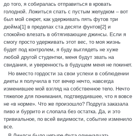
до того, я собиралась отправиться в кровать
голодной. Ложиться спать с пустым желудком – вот
был мой секрет, как удерживать пять футов три
дюйма[1] в пределах ста десяти фунтов[2] и
спокойно влезать в обтягивающие джинсы. Если я
смогу просто удерживать этот вес, то моя жизнь
будет под контролем, я буду выглядеть не хуже
любой другой студентки, меня будут звать на
свидания, и уверенность в будущем меня не покинет.
Но вместо гордости за свои успехи в соблюдении
диеты я получила в тот вечер нечто, навсегда
изменившее мой взгляд на собственное тело. Нечто
тяжелое для понимания, подтвердившее, что я вовсе
не «в норме». Что же произошло? Подруга заказала
пиво и буррито и слопала без остатка. Да, и это
тривиальное, по всей видимости, событие изменило
все.
В Линдси было четыре фута одиннадцать