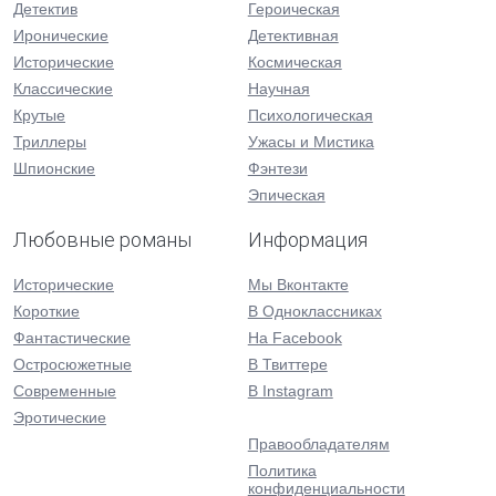
Детектив
Героическая
Иронические
Детективная
Исторические
Космическая
Классические
Научная
Крутые
Психологическая
Триллеры
Ужасы и Мистика
Шпионские
Фэнтези
Эпическая
Любовные романы
Информация
Исторические
Мы Вконтакте
Короткие
В Одноклассниках
Фантастические
На Facebook
Остросюжетные
В Твиттере
Современные
В Instagram
Эротические
Правообладателям
Политика
конфиденциальности