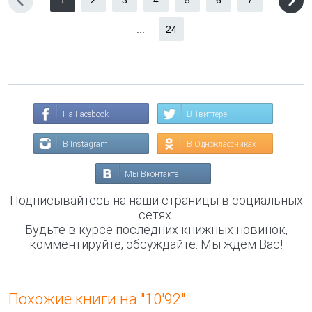
1
2
3
4
5
6
7
...
24
На Facebook
В Твиттере
В Instagram
В Одноклассниках
Мы Вконтакте
Подписывайтесь на наши страницы в социальных
сетях.
Будьте в курсе последних книжных новинок,
комментируйте, обсуждайте. Мы ждём Вас!
Похожие книги на "10'92"