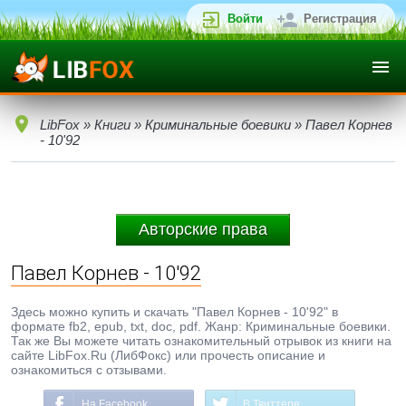
Войти
Регистрация
LibFox
»
Книги
»
Криминальные боевики
» Павел Корнев
- 10'92
Авторские права
Павел Корнев - 10'92
Здесь можно купить и скачать "Павел Корнев - 10'92" в
формате fb2, epub, txt, doc, pdf. Жанр: Криминальные боевики.
Так же Вы можете читать ознакомительный отрывок из книги на
сайте LibFox.Ru (ЛибФокс) или прочесть описание и
ознакомиться с отзывами.
На Facebook
В Твиттере