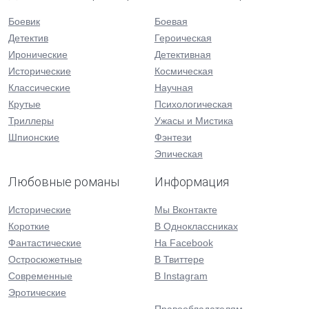
Боевик
Боевая
Детектив
Героическая
Иронические
Детективная
Исторические
Космическая
Классические
Научная
Крутые
Психологическая
Триллеры
Ужасы и Мистика
Шпионские
Фэнтези
Эпическая
Любовные романы
Информация
Исторические
Мы Вконтакте
Короткие
В Одноклассниках
Фантастические
На Facebook
Остросюжетные
В Твиттере
Современные
В Instagram
Эротические