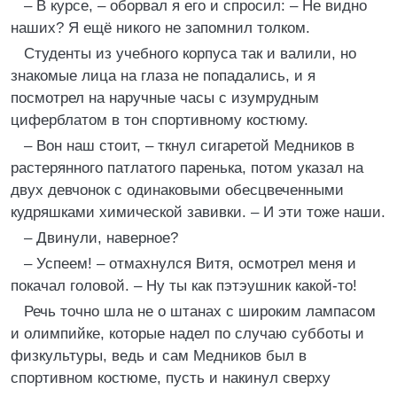
– В курсе, – оборвал я его и спросил: – Не видно
наших? Я ещё никого не запомнил толком.
Студенты из учебного корпуса так и валили, но
знакомые лица на глаза не попадались, и я
посмотрел на наручные часы с изумрудным
циферблатом в тон спортивному костюму.
– Вон наш стоит, – ткнул сигаретой Медников в
растерянного патлатого паренька, потом указал на
двух девчонок с одинаковыми обесцвеченными
кудряшками химической завивки. – И эти тоже наши.
– Двинули, наверное?
– Успеем! – отмахнулся Витя, осмотрел меня и
покачал головой. – Ну ты как пэтэушник какой-то!
Речь точно шла не о штанах с широким лампасом
и олимпийке, которые надел по случаю субботы и
физкультуры, ведь и сам Медников был в
спортивном костюме, пусть и накинул сверху