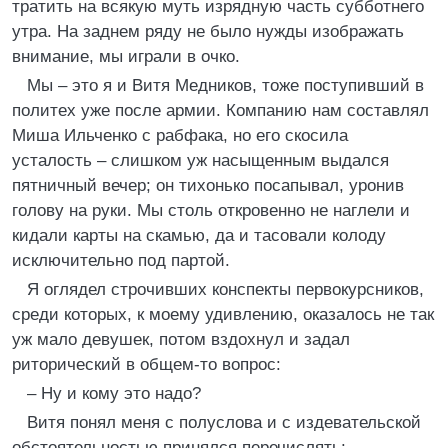
тратить на всякую муть изрядную часть субботнего
утра. На заднем ряду не было нужды изображать
внимание, мы играли в очко.
Мы – это я и Витя Медников, тоже поступивший в
политех уже после армии. Компанию нам составлял
Миша Ильченко с рабфака, но его скосила
усталость – слишком уж насыщенным выдался
пятничный вечер; он тихонько посапывал, уронив
голову на руки. Мы столь откровенно не наглели и
кидали карты на скамью, да и тасовали колоду
исключительно под партой.
Я оглядел строчивших конспекты первокурсников,
среди которых, к моему удивлению, оказалось не так
уж мало девушек, потом вздохнул и задал
риторический в общем-то вопрос:
– Ну и кому это надо?
Витя понял меня с полуслова и с издевательской
обстоятельностью принялся перечислять: