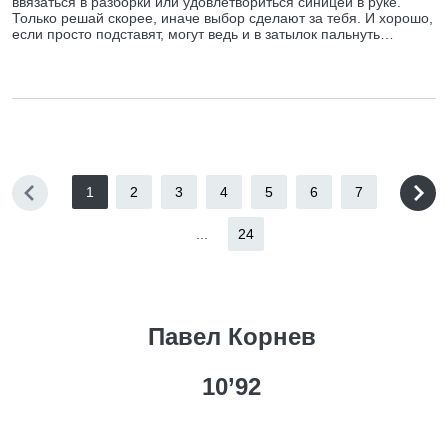
ввязаться в разборки или удовлетвориться синицей в руке.
Только решай скорее, иначе выбор сделают за тебя. И хорошо,
если просто подставят, могут ведь и в затылок пальнуть…
1
2
3
4
5
6
7
...
24
Павел Корнев
10’92