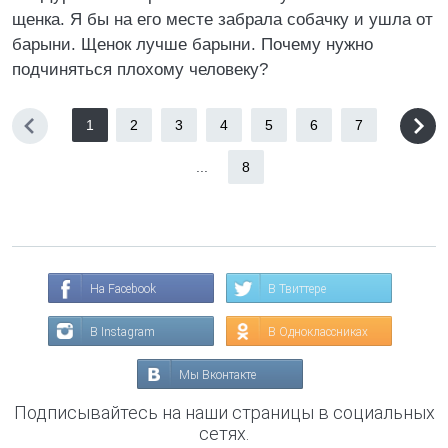
щенка. Я бы на его месте забрала собачку и ушла от
барыни. Щенок лучше барыни. Почему нужно
подчиняться плохому человеку?
1
2
3
4
5
6
7
...
8
На Facebook
В Твиттере
В Instagram
В Одноклассниках
Мы Вконтакте
Подписывайтесь на наши страницы в социальных
сетях.