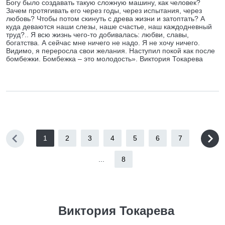
Богу было создавать такую сложную машину, как человек?
Зачем протягивать его через годы, через испытания, через
любовь? Чтобы потом скинуть с древа жизни и затоптать? А
куда деваются наши слезы, наше счастье, наш каждодневный
труд?.. Я всю жизнь чего-то добивалась: любви, славы,
богатства. А сейчас мне ничего не надо. Я не хочу ничего.
Видимо, я переросла свои желания. Наступил покой как после
бомбежки. Бомбежка – это молодость». Виктория Токарева
1
2
3
4
5
6
7
...
8
Виктория Токарева