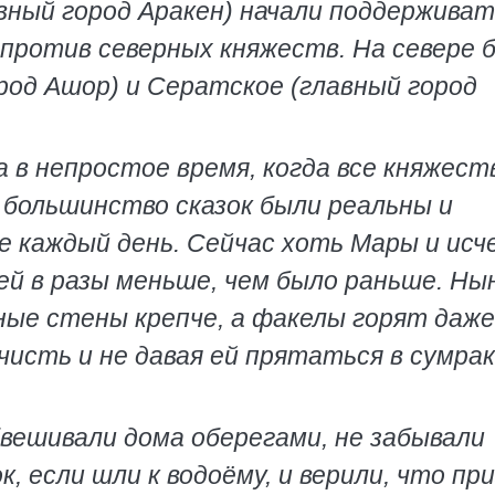
авный город Аракен) начали поддержива
 против северных княжеств. На севере 
род Ашор) и Сератское (главный город
в непростое время, когда все княжест
а большинство сказок были реальны и
 каждый день. Сейчас хоть Мары и исче
ей в разы меньше, чем было раньше. Ны
ные стены крепче, а факелы горят даже
чисть и не давая ей прятаться в сумра
вешивали дома оберегами, не забывали
, если шли к водоёму, и верили, что пр