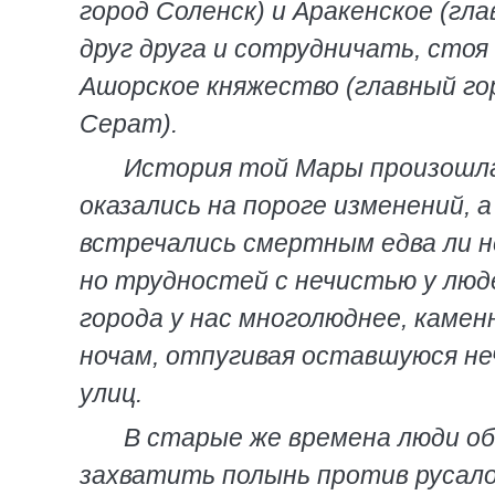
город Соленск) и Аракенское (гл
друг друга и сотрудничать, стоя
Ашорское княжество (главный го
Серат).
История той Мары произошла 
оказались на пороге изменений, 
встречались смертным едва ли не
но трудностей с нечистью у люд
города у нас многолюднее, камен
ночам, отпугивая оставшуюся не
улиц.
В старые же времена люди об
захватить полынь против русалок