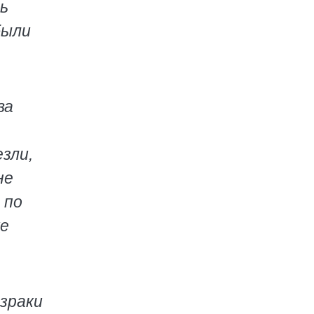
ть
были
ва
зли,
не
 по
ке
израки