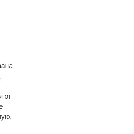
вана,
,
я от
е
ную,