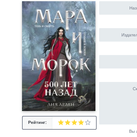
Наз
Издател
Ск
Рейтинг:
Вы 