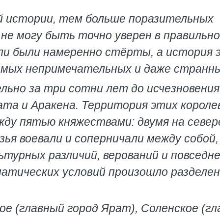
ой истории, тем больше поразительных
р не могу быть точно уверен в правильн
ли были намеренно стёрты, а история 
самых непримечательных и даже странны
льно за три сотни лет до исчезновения
ата и Аракена. Территория этих короле
жду пятью княжествами: двумя на север
зья воевали и соперничали между собой,
ьтурных различий, верований и повседн
матических условий произошло разделен
е (главный город Ярат), Соленское (г