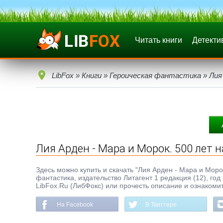
Читать книги
Детекти
LibFox
»
Книги
»
Героическая фантастика
» Лия
Лия Арден - Мара и Морок. 500 лет 
Здесь можно купить и скачать "Лия Арден - Мара и Морок.
фантастика, издательство Литагент 1 редакция (12), год
LibFox.Ru (ЛибФокс) или прочесть описание и ознакомит
На Facebook
В Твиттере