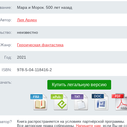
вание:
Мара и Морок. 500 лет назад
Автор:
Лия Арден
ьство:
неизвестно
Жанр:
Героическая фантастика
Год:
2021
ISBN:
978-5-04-118416-2
ачать:
Купить легальную версию
автор?
Книга распространяется на условиях партнёрской программы.
Все авторские права соблюдены.
Напишите нам
, если Вы не с