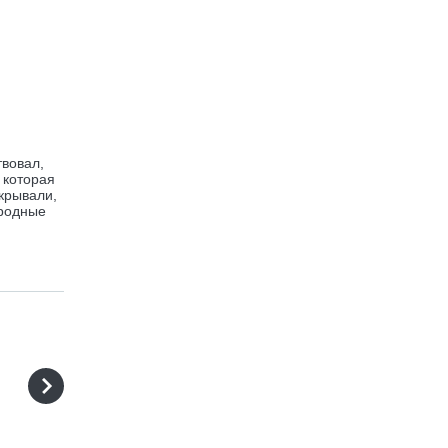
твовал,
 которая
крывали,
 родные