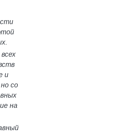
ости
этой
х.
 всех
вств
е и
 но со
евных
ие на
лавный