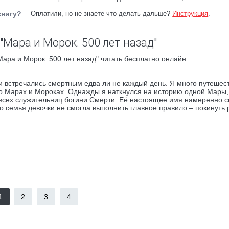
книгу?
Оплатили, но не знаете что делать дальше?
Инструкция
.
"Мара и Морок. 500 лет назад"
ара и Морок. 500 лет назад" читать бесплатно онлайн.
и встречались смертным едва ли не каждый день. Я много путешес
о Марах и Мороках. Однажды я наткнулся на историю одной Мары,
 всех служительниц богини Смерти. Её настоящее имя намеренно с
то семья девочки не смогла выполнить главное правило – покинуть
1
2
3
4