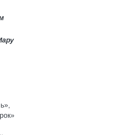
м
Мару
ь»,
орок»