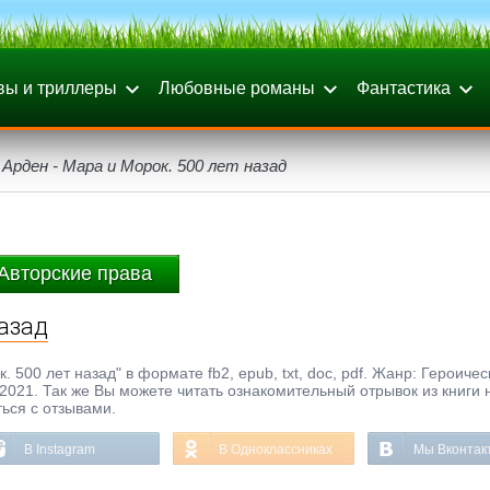
вы и триллеры
Любовные романы
Фантастика
 Арден - Мара и Морок. 500 лет назад
Авторские права
назад
 500 лет назад" в формате fb2, epub, txt, doc, pdf. Жанр: Героичес
 2021. Так же Вы можете читать ознакомительный отрывок из книги 
ься с отзывами.
В Instagram
В Одноклассниках
Мы Вконтак