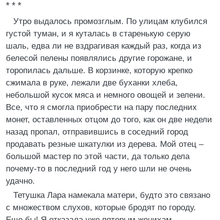
* * *
Утро выдалось промозглым. По улицам клубился
густой туман, и я куталась в старенькую серую
шаль, едва ли не вздрагивая каждый раз, когда из
белесой пелены появлялись другие горожане, и
торопилась дальше. В корзинке, которую крепко
сжимала в руке, лежали две буханки хлеба,
небольшой кусок мяса и немного овощей и зелени.
Все, что я смогла приобрести на пару последних
монет, оставленных отцом до того, как он две недели
назад пропал, отправившись в соседний город
продавать резные шкатулки из дерева. Мой отец –
большой мастер по этой части, да только дела
почему-то в последний год у него шли не очень
удачно.
Тетушка Лара намекала матери, будто это связано
с множеством слухов, которые бродят по городу.
Еще бы! Я отказала уже пятерым женихам,