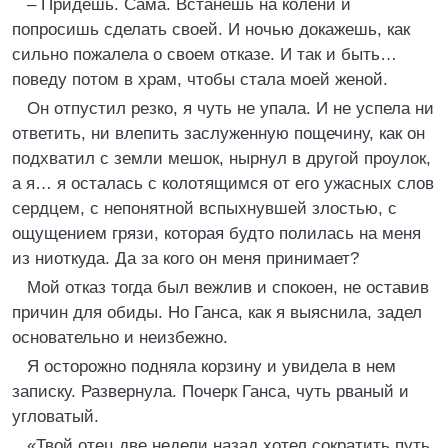
– Придешь. Сама. Встанешь на колени и
попросишь сделать своей. И ночью докажешь, как
сильно пожалела о своем отказе. И так и быть…
поведу потом в храм, чтобы стала моей женой.
Он отпустил резко, я чуть не упала. И не успела ни
ответить, ни влепить заслуженную пощечину, как он
подхватил с земли мешок, нырнул в другой проулок,
а я… я осталась с колотящимся от его ужасных слов
сердцем, с непонятной вспыхнувшей злостью, с
ощущением грязи, которая будто полилась на меня
из ниоткуда. Да за кого он меня принимает?
Мой отказ тогда был вежлив и спокоен, не оставив
причин для обиды. Но Ганса, как я выяснила, задел
основательно и неизбежно.
Я осторожно подняла корзину и увидела в нем
записку. Развернула. Почерк Ганса, чуть рваный и
угловатый.
«Твой отец две недели назад хотел сократить путь