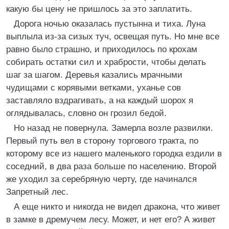
какую бы цену не пришлось за это заплатить.
Дорога ночью оказалась пустынна и тиха. Луна
выплыла из-за сизых туч, освещая путь. Но мне все
равно было страшно, и приходилось по крохам
собирать остатки сил и храбрости, чтобы делать
шаг за шагом. Деревья казались мрачными
чудищами с корявыми ветками, уханье сов
заставляло вздрагивать, а на каждый шорох я
оглядывалась, словно он грозил бедой.
Но назад не повернула. Замерла возле развилки.
Первый путь вел в сторону торгового тракта, по
которому все из нашего маленького городка ездили в
соседний, в два раза больше по населению. Второй
же уходил за серебряную черту, где начинался
Запретный лес.
А еще никто и никогда не видел дракона, что живет
в замке в дремучем лесу. Может, и нет его? А живет