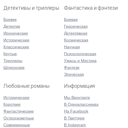
Детективы и триллеры
Фантастика и фэнтези
Боевик
Боевая
Детектив
Героическая
Иронические
Детективная
Исторические
Космическая
Классические
Научная
Крутые
Психологическая
Триллеры
Ужасы и Мистика
Шпионские
Фэнтези
Эпическая
Любовные романы
Информация
Исторические
Мы Вконтакте
Короткие
В Одноклассниках
Фантастические
На Facebook
Остросюжетные
В Твиттере
Современные
В Instagram