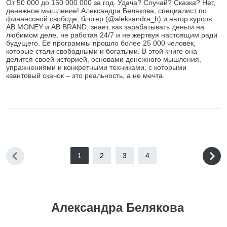
От 50 000 до 150 000 000 за год. Удача? Случай? Сказка? Нет,
денежное мышление! Александра Белякова, специалист по
финансовой свободе, блогер (@aleksandra_b) и автор курсов
AB.MONEY и AB.BRAND, знает, как зарабатывать деньги на
любимом деле, не работая 24/7 и не жертвуя настоящим ради
будущего. Её программы прошло более 25 000 человек,
которые стали свободными и богатыми. В этой книге она
делится своей историей, основами денежного мышления,
упражнениями и конкретными техниками, с которыми
квантовый скачок – это реальность, а не мечта.
1
2
3
4
Александра Белякова