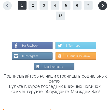
1
2
3
4
5
6
7
...
13
На Facebook
В Твиттере
В Instagram
В Одноклассниках
Мы Вконтакте
Подписывайтесь на наши страницы в социальных
сетях.
Будьте в курсе последних книжных новинок,
комментируйте, обсуждайте. Мы ждём Вас!