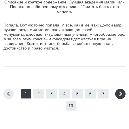
Описание и краткое содержание "Лучшая академия магии, или
Попала по собственному желанию – 1" читать бесплатно
онлайн.
Попала. Вот уж точно попала. И все, как в мечтах! Другой мир,
лучшая академия магии, впечатляющая своей
монументальностью, титулованные ученики, многообразие рас.
А за всем этим красивым фасадом идет жесткая игра на
выживание. Козни, интриги, борьба за собственную честь,
достоинство и право учиться.
1
2
3
4
5
6
7
...
13