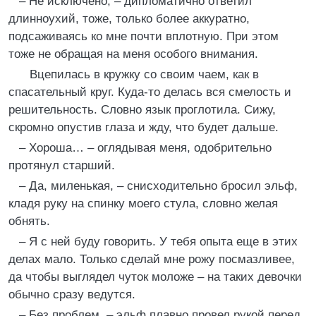
– Не исключено, – дипломатично ответил
длинноухий, тоже, только более аккуратно,
подсаживаясь ко мне почти вплотную. При этом
тоже не обращая на меня особого внимания.
Вцепилась в кружку со своим чаем, как в
спасательный круг. Куда-то делась вся смелость и
решительность. Словно язык проглотила. Сижу,
скромно опустив глаза и жду, что будет дальше.
– Хороша… – оглядывая меня, одобрительно
протянул старший.
– Да, миленькая, – снисходительно бросил эльф,
кладя руку на спинку моего стула, словно желая
обнять.
– Я с ней буду говорить. У тебя опыта еще в этих
делах мало. Только сделай мне рожу посмазливее,
да чтобы выглядел чуток моложе – на таких девочки
обычно сразу ведутся.
– Без проблем, – эльф плавно провел рукой перед