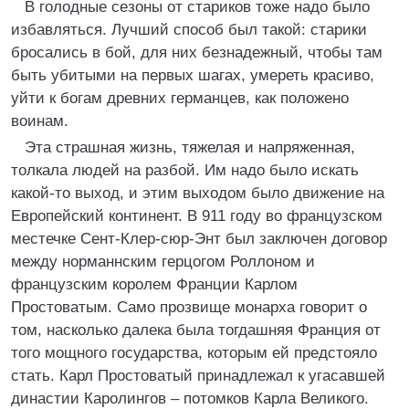
В голодные сезоны от стариков тоже надо было
избавляться. Лучший способ был такой: старики
бросались в бой, для них безнадежный, чтобы там
быть убитыми на первых шагах, умереть красиво,
уйти к богам древних германцев, как положено
воинам.
Эта страшная жизнь, тяжелая и напряженная,
толкала людей на разбой. Им надо было искать
какой-то выход, и этим выходом было движение на
Европейский континент. В 911 году во французском
местечке Сент-Клер-сюр-Энт был заключен договор
между норманнским герцогом Роллоном и
французским королем Франции Карлом
Простоватым. Само прозвище монарха говорит о
том, насколько далека была тогдашняя Франция от
того мощного государства, которым ей предстояло
стать. Карл Простоватый принадлежал к угасавшей
династии Каролингов – потомков Карла Великого.