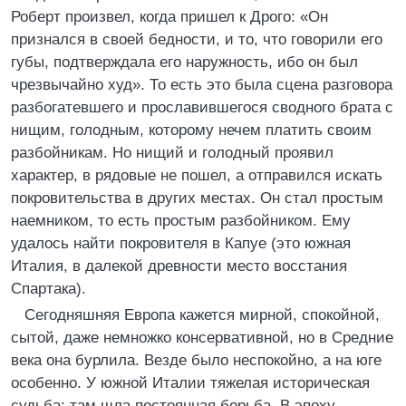
Роберт произвел, когда пришел к Дрого: «Он
признался в своей бедности, и то, что говорили его
губы, подтверждала его наружность, ибо он был
чрезвычайно худ». То есть это была сцена разговора
разбогатевшего и прославившегося сводного брата с
нищим, голодным, которому нечем платить своим
разбойникам. Но нищий и голодный проявил
характер, в рядовые не пошел, а отправился искать
покровительства в других местах. Он стал простым
наемником, то есть простым разбойником. Ему
удалось найти покровителя в Капуе (это южная
Италия, в далекой древности место восстания
Спартака).
Сегодняшняя Европа кажется мирной, спокойной,
сытой, даже немножко консервативной, но в Средние
века она бурлила. Везде было неспокойно, а на юге
особенно. У южной Италии тяжелая историческая
судьба: там шла постоянная борьба. В эпоху