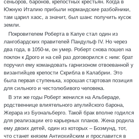
сеньоров, баронов, крепостных крестьян. Когда в
Южную Италию прибыли нормандские разбойники,
там царил хаос, а значит, был шанс получить кусок
земли.
Покровителем Роберта в Капуе стал один из
лангобардских правителей Пандульф IV. Но через
два года, в 1050-м, он умер. Роберт снова пошел на
поклон к Дрого и на сей раз договорился с ним: брат
поручил ему командовать гарнизоном отвоеванной у
византийцев крепости Скрибла в Калабрии. Это
была первая ступенька, хорошая стартовая позиция
для сильного и честолюбивого человека.
В эти же годы Роберт женился на Альбераде,
родственнице влиятельного апулийского барона,
Жерара из Буональберго. Такой брак вполне годился
для реализации его карьерных планов. Жена родила
ему двоих детей, один из которых – Боэмунд, тот,
что станет князем Антиохийским и прославится в