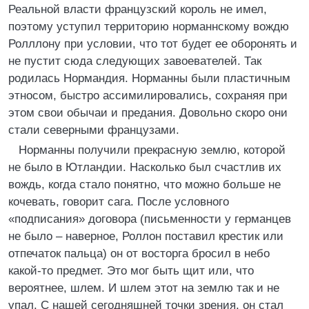
Реальной власти французский король не имел,
поэтому уступил территорию норманнскому вождю
Ролллону при условии, что тот будет ее оборонять и
не пустит сюда следующих завоевателей. Так
родилась Нормандия. Норманны были пластичным
этносом, быстро ассимилировались, сохраняя при
этом свои обычаи и предания. Довольно скоро они
стали северными французами.
Норманны получили прекрасную землю, которой
не было в Ютландии. Насколько был счастлив их
вождь, когда стало понятно, что можно больше не
кочевать, говорит сага. После условного
«подписания» договора (письменности у германцев
не было – наверное, Роллон поставил крестик или
отпечаток пальца) он от восторга бросил в небо
какой-то предмет. Это мог быть щит или, что
вероятнее, шлем. И шлем этот на землю так и не
упал. С нашей сегодняшней точки зрения, он стал