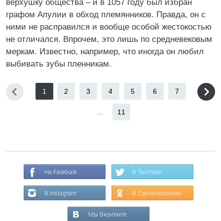
верхушку общества – и в 1057 году был избран
графом Апулии в обход племянников. Правда, он с
ними не расправился и вообще особой жестокостью
не отличался. Впрочем, это лишь по средневековым
меркам. Известно, например, что иногда он любил
выбивать зубы пленникам.
1
2
3
4
5
6
7
...
11
На Facebook
В Твиттере
В Instagram
В Одноклассниках
Мы Вконтакте