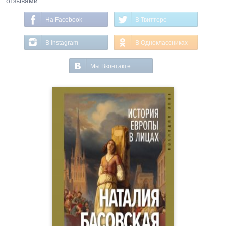
отзывами.
На Facebook
В Твиттере
В Instagram
В Одноклассниках
Мы Вконтакте