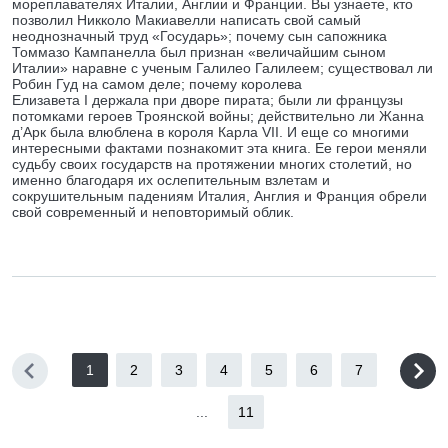
мореплавателях Италии, Англии и Франции. Вы узнаете, кто
позволил Никколо Макиавелли написать свой самый
неоднозначный труд «Государь»; почему сын сапожника
Томмазо Кампанелла был признан «величайшим сыном
Италии» наравне с ученым Галилео Галилеем; существовал ли
Робин Гуд на самом деле; почему королева
Елизавета I держала при дворе пирата; были ли французы
потомками героев Троянской войны; действительно ли Жанна
д’Арк была влюблена в короля Карла VII. И еще со многими
интересными фактами познакомит эта книга. Ее герои меняли
судьбу своих государств на протяжении многих столетий, но
именно благодаря их ослепительным взлетам и
сокрушительным падениям Италия, Англия и Франция обрели
свой современный и неповторимый облик.
1
2
3
4
5
6
7
...
11