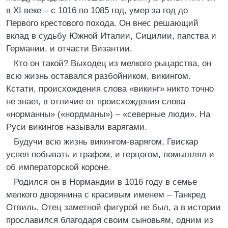
в XI веке – с 1016 по 1085 год, умер за год до
Первого крестового похода. Он внес решающий
вклад в судьбу Южной Италии, Сицилии, папства и
Германии, и отчасти Византии.
Кто он такой? Выходец из мелкого рыцарства, он
всю жизнь оставался разбойником, викингом.
Кстати, происхождения слова «викинг» никто точно
не знает, в отличие от происхождения слова
«норманны» («нордманы») – «северные люди». На
Руси викингов называли варягами.
Будучи всю жизнь викингом-варягом, Гвискар
успел побывать и графом, и герцогом, помышлял и
об императорской короне.
Родился он в Нормандии в 1016 году в семье
мелкого дворянина с красивым именем – Танкред
Отвиль. Отец заметной фигурой не был, а в истории
прославился благодаря своим сыновьям, одним из