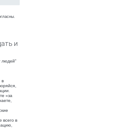
огласны.
дать и
у людей"
 в
воряйся,
ации.
те «за
наете,
ские
 всего в
рацию,