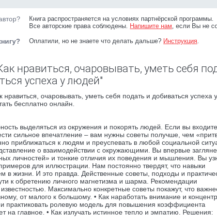
автор?
Книга распространяется на условиях партнёрской программы.
Все авторские права соблюдены.
Напишите нам
, если Вы не с
книгу?
Оплатили, но не знаете что делать дальше?
Инструкция
.
ак нравиться, очаровывать, уметь себя по
ться успеха у людей"
 нравиться, очаровывать, уметь себя подать и добиваться успеха 
тать бесплатно онлайн.
ность выделяться из окружения и покорять людей. Если вы входите
вести сильное впечатление – вам нужны советы получше, чем «прит
енно приближаться к людям и преуспевать в любой социальной ситу
тавление о взаимодействии с окружающими. Вы впервые загляне
ных личностей» и тонкие отличия их поведения и мышления. Вы уз
 примеров для иллюстрации. Нам постоянно твердят, что навыки
м в жизни. И это правда. Действенные советы, подходы и практиче
пути к обретению личного магнетизма и шарма. Рекомендации
звестностью. Максимально конкретные советы покажут, что важнее
вному, от малого к большому. • Как наработать внимание и концент
ь и практиковать ролевую модель для повышения коэффициента
ет на главное. • Как излучать истинное тепло и эмпатию. Решения: