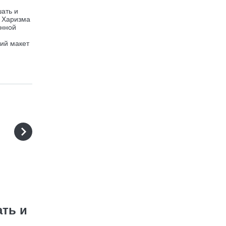
шать и
. Харизма
енной
кий макет
ать и