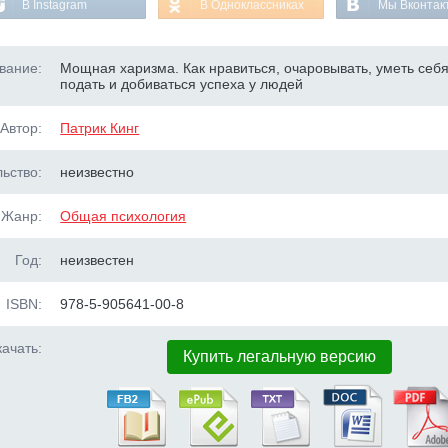
В Instagram
В Одноклассниках
Мы Вконтак
вание:
Мощная харизма. Как нравиться, очаровывать, уметь себ
подать и добиваться успеха у людей
Автор:
Патрик Кинг
ьство:
неизвестно
Жанр:
Общая психология
Год:
неизвестен
ISBN:
978-5-905641-00-8
ачать:
Купить легальную версию