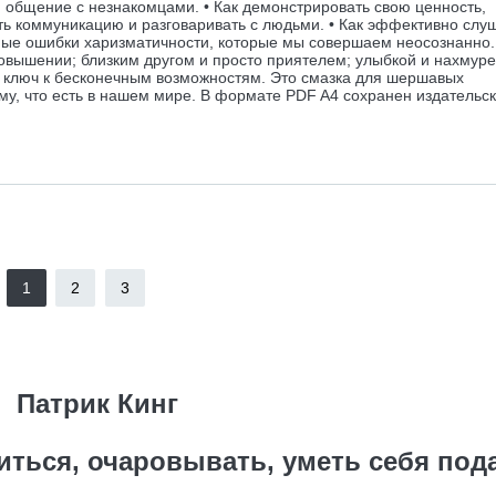
 общение с незнакомцами. • Как демонстрировать свою ценность,
ть коммуникацию и разговаривать с людьми. • Как эффективно слу
авные ошибки харизматичности, которые мы совершаем неосознанно
овышении; близким другом и просто приятелем; улыбкой и нахмур
– ключ к бесконечным возможностям. Это смазка для шершавых
ему, что есть в нашем мире. В формате PDF A4 сохранен издательс
1
2
3
Патрик Кинг
иться, очаровывать, уметь себя под