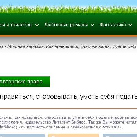
вы и триллеры
Любовные романы
Фантастика
г - Мощная харизма. Как нравиться, очаровывать, уметь себ
Авторские права
нравиться, очаровывать, уметь себя подат
ризма. Как нравиться, очаровывать, уметь себя подать и добиваться
 психология, издательство Литагент Библос. Так же Вы можете читат
ЛибФокс) или прочесть описание и ознакомиться с отзывами.