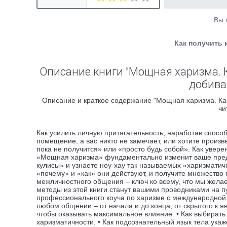
Вы 
Как получить 
Описание книги "Мощная харизма. К
добива
Описание и краткое содержание "Мощная харизма. Как
чи
Как усилить личную притягательность, наработав способ
помещение, а вас никто не замечает, или хотите произ
пока не получится» или «просто будь собой». Как увер
«Мощная харизма» фундаментально изменит ваше предс
кулисы» и узнаете ноу-хау так называемых «харизматич
«почему» и «как» они действуют, и получите множество
межличностного общения – ключ ко всему, что мы желае
методы из этой книги станут вашими проводниками на 
профессионального коуча по харизме с международной и
любом общении – от начала и до конца, от скрытого к я
чтобы оказывать максимальное влияние. • Как выбират
харизматичности. • Как подсознательный язык тела укаж