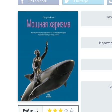
На Facebook
В Твиттере
Наз
Издател
Ск
Рейтинг: