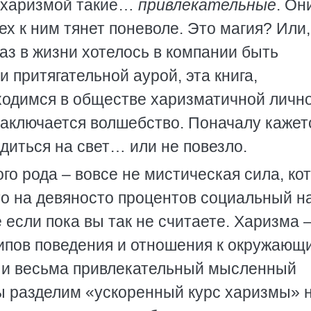
с харизмой такие…
привлекательные
. Он
х к ним тянет поневоле. Это магия? Или,
раз в жизни хотелось в компании быть
 притягательной аурой, эта книга,
аходимся в обществе харизматичной лично
 заключается волшебство. Поначалу кажет
одиться на свет… или не повезло.
го рода – вовсе не мистическая сила, ко
о на девяносто процентов социальный н
 если пока вы так не считаете. Харизма –
ипов поведения и отношения к окружающ
 и весьма привлекательный мысленный
ы разделим «ускоренный курс харизмы» 