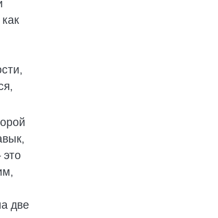
и
 как
сти,
ся,
торой
авык,
 это
им,
на две