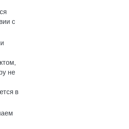
ься
вии с
 и
ктом,
ру не
ется в
чаем