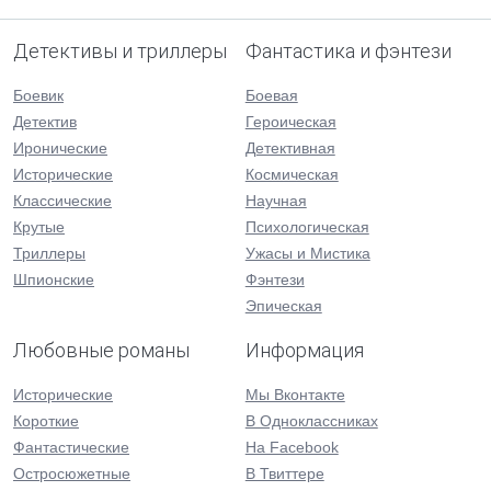
Детективы и триллеры
Фантастика и фэнтези
Боевик
Боевая
Детектив
Героическая
Иронические
Детективная
Исторические
Космическая
Классические
Научная
Крутые
Психологическая
Триллеры
Ужасы и Мистика
Шпионские
Фэнтези
Эпическая
Любовные романы
Информация
Исторические
Мы Вконтакте
Короткие
В Одноклассниках
Фантастические
На Facebook
Остросюжетные
В Твиттере