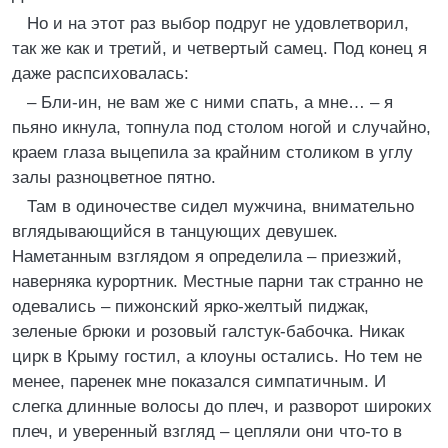
Но и на этот раз выбор подруг не удовлетворил,
так же как и третий, и четвертый самец. Под конец я
даже распсиховалась:
– Бли-ин, не вам же с ними спать, а мне… – я
пьяно икнула, топнула под столом ногой и случайно,
краем глаза выцепила за крайним столиком в углу
залы разноцветное пятно.
Там в одиночестве сидел мужчина, внимательно
вглядывающийся в танцующих девушек.
Наметанным взглядом я определила – приезжий,
наверняка курортник. Местные парни так странно не
одевались – пижонский ярко-желтый пиджак,
зеленые брюки и розовый галстук-бабочка. Никак
цирк в Крыму гостил, а клоуны остались. Но тем не
менее, паренек мне показался симпатичным. И
слегка длинные волосы до плеч, и разворот широких
плеч, и уверенный взгляд – цепляли они что-то в