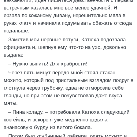
вакханалии, идея лишиться девственности с первым
встречным казалась мне все менее удачной. Я
ерзала по кожаному дивану, нерешительно мяла в
руках клатч и начинала подумывать сбежать отсюда
подальше.
Заметив мои нервные потуги, Катюха подозвала
официанта и, шепнув ему что-то на ухо, довольно
выдала:
– Нужно выпить! Для храбрости!
Через пять минут передо мной стоял стакан
мохито, который под пристальным взглядом подруг я
глотнула через трубочку, едва не отморозив себе
гланды, но при этом не почувствовав даже вкуса
мяты.
– Пина коладу, – потребовала Катюха следующий
коктейль, и вскоре я уже медленно цедила
ананасовую бурду из витого бокала.
Потом был клубничный дайкири, опять мохито и