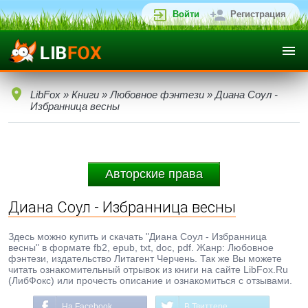
Войти
Регистрация
LibFox
»
Книги
»
Любовное фэнтези
» Диана Соул -
Избранница весны
Авторские права
Диана Соул - Избранница весны
Здесь можно купить и скачать "Диана Соул - Избранница
весны" в формате fb2, epub, txt, doc, pdf. Жанр: Любовное
фэнтези, издательство Литагент Черчень. Так же Вы можете
читать ознакомительный отрывок из книги на сайте LibFox.Ru
(ЛибФокс) или прочесть описание и ознакомиться с отзывами.
На Facebook
В Твиттере