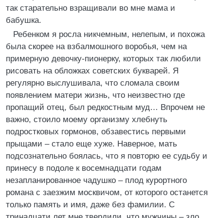
так старательно взращивали во мне мама и
бабушка.
Ребенком я росла никчемным, нелепым, и похожа
была скорее на взбалмошного воробья, чем на
примерную девочку-пионерку, которых так любили
рисовать на обложках советских букварей. Я
регулярно выслушивала, что сломала своим
появлением матери жизнь, что неизвестно где
пропащий отец, был редкостным муд… Впрочем не
важно, стоило моему организму хлебнуть
подростковых гормонов, обзавестись первыми
прыщами – стало еще хуже. Наверное, мать
подсознательно боялась, что я повторю ее судьбу и
принесу в подоле к восемнадцати годам
незапланированное чадушко – плод курортного
романа с заезжим москвичом, от которого останется
только память и имя, даже без фамилии. С
тринадцати лет мне твердили, что мужчины – зло,