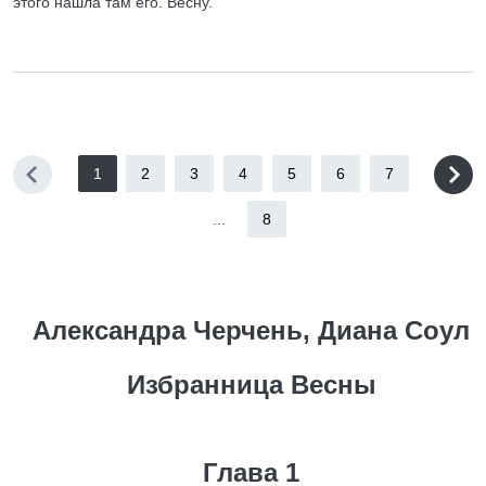
этого нашла там его. Весну.
1
2
3
4
5
6
7
...
8
Александра Черчень, Диана Соул
Избранница Весны
Глава 1