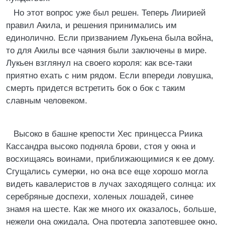
Но этот вопрос уже был решен. Теперь Лиирией
правил Акила, и решения принимались им
единолично. Если призванием Лукьена была война,
то для Акилы все чаяния были заключены в мире.
Лукьен взглянул на своего короля: как все-таки
приятно ехать с ним рядом. Если впереди ловушка,
смерть придется встретить бок о бок с таким
славным человеком.
Высоко в башне крепости Хес принцесса Риика
Кассандра высоко подняла брови, стоя у окна и
восхищаясь воинами, приближающимися к ее дому.
Сгущались сумерки, но она все еще хорошо могла
видеть кавалеристов в лучах заходящего солнца: их
серебряные доспехи, холеных лошадей, синее
знамя на шесте. Как же много их оказалось, больше,
нежели она ожидала. Она протерла запотевшее окно,