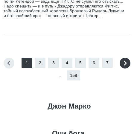
почти легендой — ведь еще НИКТО не сумел его отыскать...
Надо спешить — и в путь к Джадору отправляются Фиггис,
тайный возлюбленный королевы Бронзовый Рыцарь Лукьени
и его злейший враг — опасный интриган Трагер...
1
2
3
4
5
6
7
...
159
Джон Марко
Очи бога