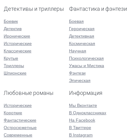
Детективы и триллеры
Фантастика и фэнтези
Боевик
Боевая
Детектив
Героическая
Иронические
Детективная
Исторические
Космическая
Классические
Научная
Крутые
Психологическая
Триллеры
Ужасы и Мистика
Шпионские
Фэнтези
Эпическая
Любовные романы
Информация
Исторические
Мы Вконтакте
Короткие
В Одноклассниках
Фантастические
На Facebook
Остросюжетные
В Твиттере
Современные
В Instagram