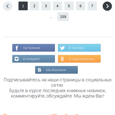
1
2
3
4
5
6
7
...
159
На Facebook
В Твиттере
В Instagram
В Одноклассниках
Мы Вконтакте
Подписывайтесь на наши страницы в социальных
сетях.
Будьте в курсе последних книжных новинок,
комментируйте, обсуждайте. Мы ждём Вас!