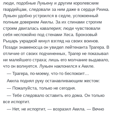
люди, подобные Лукьену и другим королевским
гвардейцам, следовали за ним даже в сердце Риика.
Лукьен удобно устроился в седле, успокоенный
полным доверием Акилы. За их спинами строгим
строем двигалась кавалерия; люди чувствовали
себя неспокойно под стенами Хеса. Бронзовый
Рыцарь украдкой кинул взгляд на своих воинов.
Позади знаменосца он увидел лейтенанта Трагера. В
отличие от своих подчиненных, Трагер не показывал
ни малейшего страха; лишь его молчание выдавало,
что он волнуется. Лукьен наклонился к Акиле.
— Трагера, по-моему, что-то беспокоит…
Акила поднял руку останавливающим жестом:
— Пожалуйста, только не сегодня.
— Тебе следовало оставить его дома. Он только
все испортит.
— Нет, не испортит, — возразил Акила. — Вечно