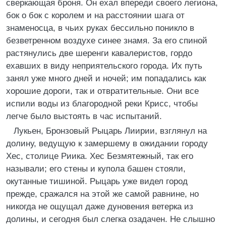
сверкающая броня. Он ехал впереди своего легиона,
бок о бок с королем и на расстоянии шага от
знаменосца, в чьих руках бессильно поникло в
безветренном воздухе синее знамя. За его спиной
растянулись две шеренги кавалеристов, гордо
ехавших в виду неприятельского города. Их путь
занял уже много дней и ночей; им попадались как
хорошие дороги, так и отвратительные. Они все
испили воды из благородной реки Крисс, чтобы
легче было выстоять в час испытаний.
Лукьен, Бронзовый Рыцарь Лиирии, взглянул на
долину, ведущую к замершему в ожидании городу
Хес, столице Риика. Хес Безмятежный, так его
называли; его стены и купола башен стояли,
окутанные тишиной. Рыцарь уже видел город
прежде, сражался на этой же самой равнине, но
никогда не ощущал даже дуновения ветерка из
долины, и сегодня был слегка озадачен. Не слышно