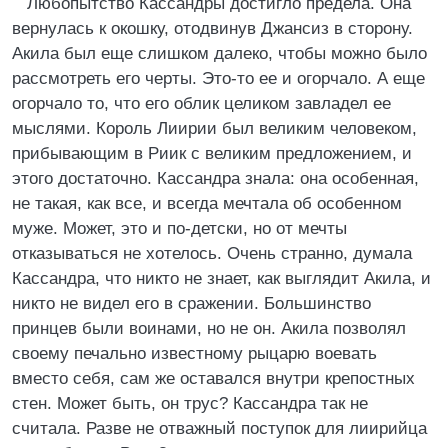
Любопытство Кассандры достигло предела. Она
вернулась к окошку, отодвинув Джансиз в сторону.
Акила был еще слишком далеко, чтобы можно было
рассмотреть его черты. Это-то ее и огорчало. А еще
огорчало то, что его облик целиком завладел ее
мыслями. Король Лиирии был великим человеком,
прибывающим в Риик с великим предложением, и
этого достаточно. Кассандра знала: она особенная,
не такая, как все, и всегда мечтала об особенном
муже. Может, это и по-детски, но от мечты
отказываться не хотелось. Очень странно, думала
Кассандра, что никто не знает, как выглядит Акила, и
никто не видел его в сражении. Большинство
принцев были воинами, но не он. Акила позволял
своему печально известному рыцарю воевать
вместо себя, сам же оставался внутри крепостных
стен. Может быть, он трус? Кассандра так не
считала. Разве не отважный поступок для лиирийца