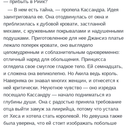
— прибыть в Риик?
— В нем есть тайна, — пропела Кассандра. Идея
заинтриговала ее. Она отодвинулась от окна и
приблизилась к дубовой кровати, застланной
мехами, с кружевными покрывалами и надушенными
подушками. Приготовленное для нее Джансиз платье
лежало поперек кровати, оно выглядело
целомудренным и соблазнительным одновременно:
отличный наряд для обольщения. Принцесса
оглядела свое смуглое гладкое тело. Ей семнадцать,
и сложена она великолепно. Но Акила ведь король.
Наверняка он знавал многих женщин, и отнесется к
ней критически. Неуютное чувство — оно изредка
посещало Кассандру — начало подниматься из
глубины души. Она с радостью приняла требование
отца выйти замуж за лиирийца, потому что устала
от Хеса и хотела стать королевой. Но девушка также
была уверена, что ей стоит изображать побольше