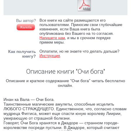
Вы автор?
Все книги на сайте размещаются его
пользователями. Приносим свои глубочайшие
Жалоба
извинения, если Ваша книга была
опубликована без Вашего на то согласия.
Напишите нам
, и мы в срочном порядке
примем меры.
Как получить
Оплатили, но не знаете что делать дальше?
Инструкция
.
книгу?
Описание книги "Очи бога"
Описание и краткое содержание "Очи бога" читать бесплатно
онлайн.
Инан ка Вала — Очи Бога.
Таинственные магические амулеты, способные исцелить
ЛЮБОГО СТРАЖДУЩЕГО. Единственное, что, согласно словам
мудреца Фиггиса, может еще спасти юную королеву Лиирии,
умирающую от страшной болезни.
Говорят, Очи Бога хранятся в Джадоре — странном городе-
королевстве посреди пустыни. В Джадоре, который считают