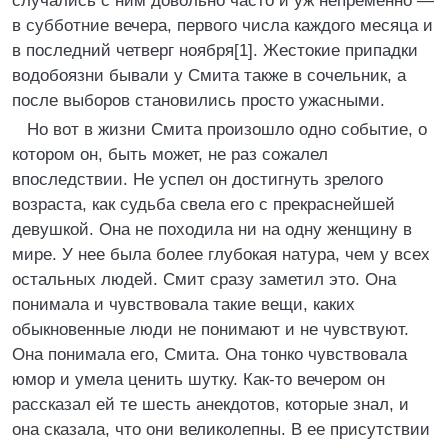
случались с ним довольно часто и уж непременно —
в субботние вечера, первого числа каждого месяца и
в последний четверг ноября[1]. Жестокие припадки
водобоязни бывали у Смита также в сочельник, а
после выборов становились просто ужасными.
Но вот в жизни Смита произошло одно событие, о
котором он, быть может, не раз сожалел
впоследствии. Не успел он достигнуть зрелого
возраста, как судьба свела его с прекраснейшей
девушкой. Она не походила ни на одну женщину в
мире. У нее была более глубокая натура, чем у всех
остальных людей. Смит сразу заметил это. Она
понимала и чувствовала такие вещи, каких
обыкновенные люди не понимают и не чувствуют.
Она понимала его, Смита. Она тонко чувствовала
юмор и умела ценить шутку. Как-то вечером он
рассказал ей те шесть анекдотов, которые знал, и
она сказала, что они великолепны. В ее присутствии