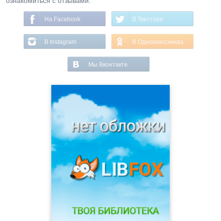
ознакомиться с отзывами.
На Facebook
В Твиттере
В Instagram
В Одноклассниках
Мы Вконтакте