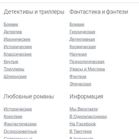
Детективы и триллеры
Фантастика и фэнтези
Боевик
Боевая
Детектив
Героическая
Иронические
Детективная
Исторические
Космическая
Классические
Научная
Крутые
Психологическая
Триллеры
Ужасы и Мистика
Шпионские
Фэнтези
Эпическая
Любовные романы
Информация
Исторические
Мы Вконтакте
Короткие
В Одноклассниках
Фантастические
На Facebook
Остросюжетные
В Твиттере
Современные
В Instagram