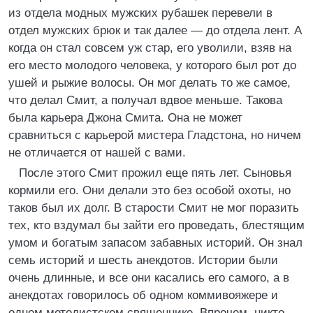
из отдела модных мужских рубашек перевели в
отдел мужских брюк и так далее — до отдела лент. А
когда он стал совсем уж стар, его уволили, взяв на
его место молодого человека, у которого был рот до
ушей и рыжие волосы. Он мог делать то же самое,
что делал Смит, а получал вдвое меньше. Такова
была карьера Джона Смита. Она не может
сравниться с карьерой мистера Гладстона, но ничем
не отличается от нашей с вами.
После этого Смит прожил еще пять лет. Сыновья
кормили его. Они делали это без особой охоты, но
таков был их долг. В старости Смит не мог поразить
тех, кто вздумал бы зайти его проведать, блестящим
умом и богатым запасом забавных историй. Он знал
семь историй и шесть анекдотов. Истории были
очень длинные, и все они касались его самого, а в
анекдотах говорилось об одном коммивояжере и
одном методистском священнике. Впрочем, никто