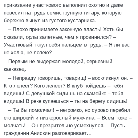
приказание участкового выполнил охотно и даже
повесил на грудь семиструнную гитару, которую
бережно вынул из густого кустарника.
– Плохо принимаете законную власть! Хоть бы
сказали, орлы залетные, чем я провинился? –
Участковый ткнул себя пальцем в грудь. – Я ли вас
не холю, не лелею?
Первым не выдержал молодой, серьезный
кавказец.
– Неправду говоришь, товарищ! – воскликнул он. –
Кто лелеет? Кого лелеет? В клуб пойдешь – тебя
видишь! С девушкой сидишь на скамейке – тебя
видишь! В реке купаешься – ты на берегу сидишь!
– Ты бы помолчал! – негромко, но сурово перебил
его широкий и низкорослый мужчина. – Всем тоже –
молчать! – Он презрительно усмехнулся. – Пусть
гражданин Анискин разговаривает…