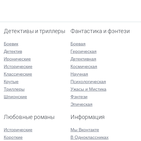
Детективы и триллеры
Фантастика и фэнтези
Боевик
Боевая
Детектив
Героическая
Иронические
Детективная
Исторические
Космическая
Классические
Научная
Крутые
Психологическая
Триллеры
Ужасы и Мистика
Шпионские
Фэнтези
Эпическая
Любовные романы
Информация
Исторические
Мы Вконтакте
Короткие
В Одноклассниках