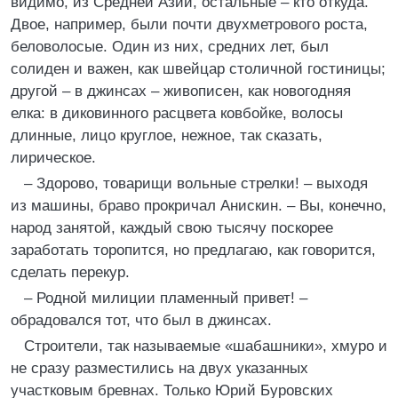
видимо, из Средней Азии, остальные – кто откуда.
Двое, например, были почти двухметрового роста,
беловолосые. Один из них, средних лет, был
солиден и важен, как швейцар столичной гостиницы;
другой – в джинсах – живописен, как новогодняя
елка: в диковинного расцвета ковбойке, волосы
длинные, лицо круглое, нежное, так сказать,
лирическое.
– Здорово, товарищи вольные стрелки! – выходя
из машины, браво прокричал Анискин. – Вы, конечно,
народ занятой, каждый свою тысячу поскорее
заработать торопится, но предлагаю, как говорится,
сделать перекур.
– Родной милиции пламенный привет! –
обрадовался тот, что был в джинсах.
Строители, так называемые «шабашники», хмуро и
не сразу разместились на двух указанных
участковым бревнах. Только Юрий Буровских