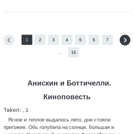
1
2
3
4
5
6
7
...
15
Анискин и Боттичелли.
Киноповесть
Taken: , 1
Ясное и теплое выдалось лето, дни стояли
пригожие. Обь голубела на солнце, большая и