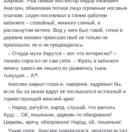
широкая. Участковый инспектор Федор Иванович
Анискин, обмахивая потное лицо огромным носовым
платком, сидел-посиживал в своем рабочем
кабинете – спокойный, немного сонный, в
распахнутом кителе. Вид у него был такой, точно в
деревне никаких происшествий не только не
произошло, но и не предвиделось.
– Откуда мухи берутся – вот что интересно? –
лениво спросил он сам себя. – Жрать в кабинете
нечего, какого же лешего их развелось тьма-
тьмущая… А?!
Анискин закрыл глаза и, наверное, задремал бы,
если бы за окном вдруг не послышался истошный и
торжествующий женский крик:
– Народ, ратуйте, народ, слушай, что кричать
буду… Ой, лишеньки, церковь-то обворовали!
Церковь, кричу, обворовали! Народ, ой, лишеньки!
Узнав голос, Анискин поморщился, неохотно встал,