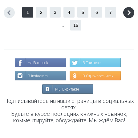
1
2
3
4
5
6
7
...
15
На Facebook
В Твиттере
В Instagram
В Одноклассниках
Мы Вконтакте
Подписывайтесь на наши страницы в социальных
сетях.
Будьте в курсе последних книжных новинок,
комментируйте, обсуждайте. Мы ждём Вас!