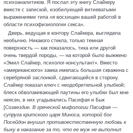
психоаналитиков. Я послал эту книгу Слайкеру
вместе с запиской, изобилующей витиеватыми
выражениями типа «я восхищен вашей работой в
области психофизиологии секса».
Дверь, ведущая в контору Слайкера, выглядела
необычно. Никакого стекла, только темная
поверхность — как показалось, тика или другой
очень твердой породы, — на которой было выжжено
«Эмил Слайкер, психолог-консультант». Вместо
«американского» замка имелась большая скважина с
серебряной заслонкой, сдвигающейся в сторону.
Слайкер показал ключ с неодобрительной улыбкой;
блеск обволакивающей паутины его улыбки был мне
неясен, в них угадывались Пасифая и Бык
[
Созвездие. В греческой мифологии Пасифая —
супруга критского царя Миноса, которой бог
Посейдон внушил противоестественную любовь к
быку в наказание за то, что ее муж не выполнил