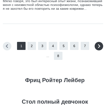
Мягко говоря, это был интересный опыт жизни, познакомивший
меня с неизвестной областью психофизиологии, однако теперь
я не захотел бы его повторить ни за какие коврижки...
1
2
3
4
5
6
7
...
8
Фриц Ройтер Лейбер
Стол полный девчонок