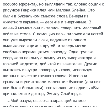
особого эффекта), но выглядели так, словно сошли с
рисунков Генриха Клея или Малона Блейна. Это
были в буквальном смысле слова Венеры из
жилетного кармана — дерзкие и энергичные. В
данный момент они пытались совершить массовый
побег из стола. С помощью пары пилочек для ногтей
они уже вырезали люки, ведущие из одного
выдвижного ящика в другой, и теперь могли
свободно перемещаться повсюду. Одна группка
сооружала паяльную лампу из пульверизатора и
горючей жидкости, добытой из зажигалки. Другие
пытались изнутри провернуть ключ, используя
щипцы в качестве гаечного ключа. И все они
срывали и уничтожали маленькие буковки (для них
они были большими), составлявшие надпись «Вы
принадлежите доктору Эмилу Слайкеру».
…Мой разум, свысока взирающий на мое
воображение и отказывающийся иметь с ним что-