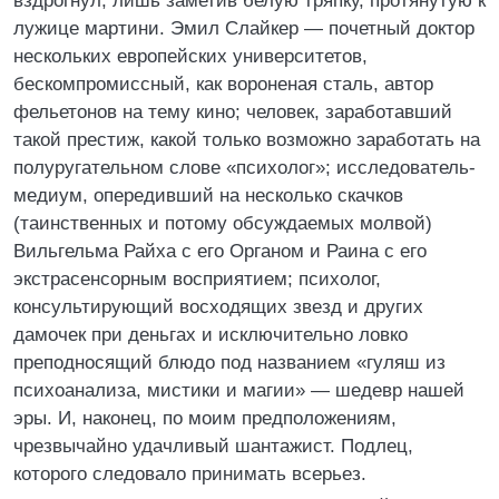
вздрогнул, лишь заметив белую тряпку, протянутую к
лужице мартини. Эмил Слайкер — почетный доктор
нескольких европейских университетов,
бескомпромиссный, как вороненая сталь, автор
фельетонов на тему кино; человек, заработавший
такой престиж, какой только возможно заработать на
полуругательном слове «психолог»; исследователь-
медиум, опередивший на несколько скачков
(таинственных и потому обсуждаемых молвой)
Вильгельма Райха с его Органом и Раина с его
экстрасенсорным восприятием; психолог,
консультирующий восходящих звезд и других
дамочек при деньгах и исключительно ловко
преподносящий блюдо под названием «гуляш из
психоанализа, мистики и магии» — шедевр нашей
эры. И, наконец, по моим предположениям,
чрезвычайно удачливый шантажист. Подлец,
которого следовало принимать всерьез.