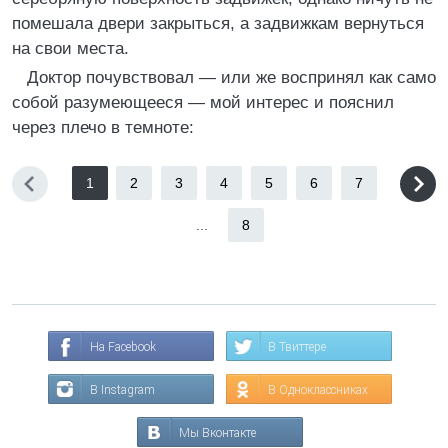
помешала двери закрыться, а задвижкам вернуться
на свои места.
Доктор почувствовал — или же воспринял как само
собой разумеющееся — мой интерес и пояснил
через плечо в темноте:
1
2
3
4
5
6
7
...
8
На Facebook
В Твиттере
В Instagram
В Одноклассниках
Мы Вконтакте