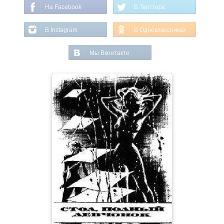
На Facebook
В Твиттере
В Instagram
В Одноклассниках
Мы Вконтакте