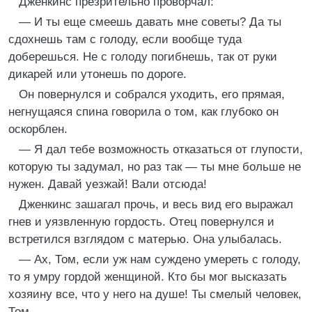
Дженкинс презрительно проворчал:
— И ты еще смеешь давать мне советы? Да ты
сдохнешь там с голоду, если вообще туда
доберешься. Не с голоду погибнешь, так от руки
дикарей или утонешь по дороге.
Он повернулся и собрался уходить, его прямая,
негнущаяся спина говорила о том, как глубоко он
оскорблен.
— Я дал тебе возможность отказаться от глупости,
которую ты задумал, но раз так — ты мне больше не
нужен. Давай уезжай! Вали отсюда!
Дженкинс зашагал прочь, и весь вид его выражал
гнев и уязвленную гордость. Отец повернулся и
встретился взглядом с матерью. Она улыбалась.
— Ах, Том, если уж нам суждено умереть с голоду,
то я умру гордой женщиной. Кто бы мог высказать
хозяину все, что у него на душе! Ты смелый человек,
Том.