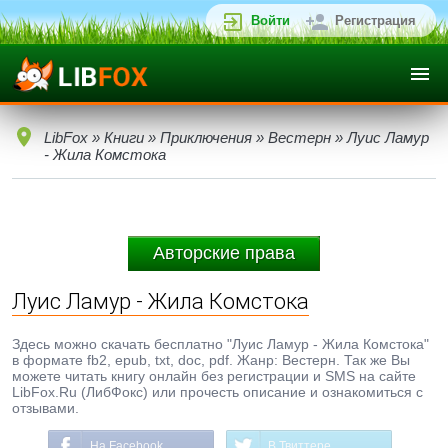
Войти
Регистрация
LibFox
»
Книги
»
Приключения
»
Вестерн
» Луис Ламур
- Жила Комстока
Авторские права
Луис Ламур - Жила Комстока
Здесь можно скачать бесплатно "Луис Ламур - Жила Комстока"
в формате fb2, epub, txt, doc, pdf. Жанр: Вестерн. Так же Вы
можете читать книгу онлайн без регистрации и SMS на сайте
LibFox.Ru (ЛибФокс) или прочесть описание и ознакомиться с
отзывами.
На Facebook
В Твиттере