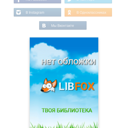
В Instagram
В Одноклассниках
Мы Вконтакте