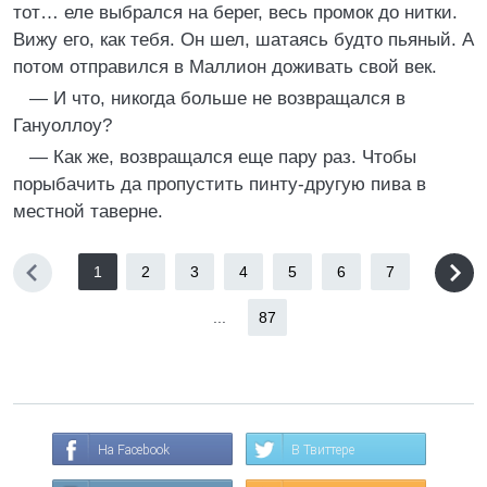
тот… еле выбрался на берег, весь промок до нитки.
Вижу его, как тебя. Он шел, шатаясь будто пьяный. А
потом отправился в Маллион доживать свой век.
— И что, никогда больше не возвращался в
Гануоллоу?
— Как же, возвращался еще пару раз. Чтобы
порыбачить да пропустить пинту-другую пива в
местной таверне.
1
2
3
4
5
6
7
...
87
На Facebook
В Твиттере