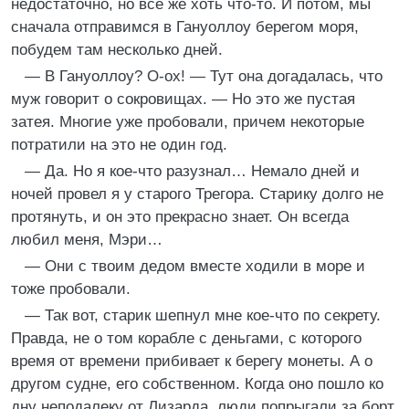
недостаточно, но все же хоть что-то. И потом, мы
сначала отправимся в Гануоллоу берегом моря,
побудем там несколько дней.
— В Гануоллоу? О-ох! — Тут она догадалась, что
муж говорит о сокровищах. — Но это же пустая
затея. Многие уже пробовали, причем некоторые
потратили на это не один год.
— Да. Но я кое-что разузнал… Немало дней и
ночей провел я у старого Трегора. Старику долго не
протянуть, и он это прекрасно знает. Он всегда
любил меня, Мэри…
— Они с твоим дедом вместе ходили в море и
тоже пробовали.
— Так вот, старик шепнул мне кое-что по секрету.
Правда, не о том корабле с деньгами, с которого
время от времени прибивает к берегу монеты. А о
другом судне, его собственном. Когда оно пошло ко
дну неподалеку от Лизарда, люди попрыгали за борт,