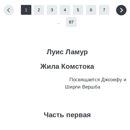
1
2
3
4
5
6
7
...
87
Луис Ламур
Жила Комстока
Посвящается Джозефу и
Ширли Вершба
Часть первая