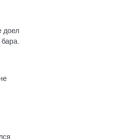
е доел
 бара.
не
лся