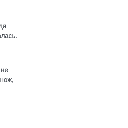
дя
алась.
 не
 нож,