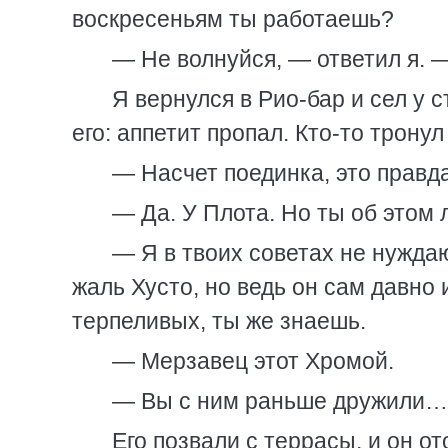
воскресеньям ты работаешь?
— Не волнуйся, — ответил я. —
Я вернулся в Рио-бар и сел у с
его: аппетит пропал. Кто-то трону
— Насчет поединка, это правд
— Да. У Плота. Но ты об этом
— Я в твоих советах не нужда
жаль Хусто, но ведь он сам давно 
терпеливых, ты же знаешь.
— Мерзавец этот Хромой.
— Вы с ним раньше дружили… 
Его позвали с террасы, и он о