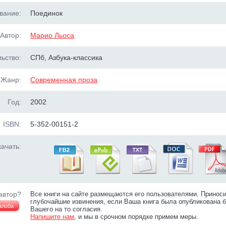
вание:
Поединок
Автор:
Марио Льоса
ьство:
СПб, Азбука-классика
Жанр:
Современная проза
Год:
2002
ISBN:
5-352-00151-2
ачать:
автор?
Все книги на сайте размещаются его пользователями. Принос
глубочайшие извинения, если Ваша книга была опубликована б
алоба
Вашего на то согласия.
Напишите нам
, и мы в срочном порядке примем меры.