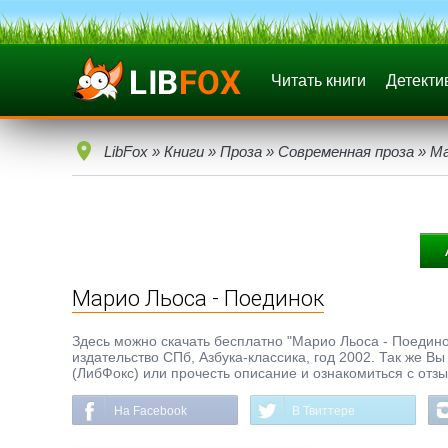
Читать книги
Детекти
LibFox
»
Книги
»
Проза
»
Современная проза
» Ма
Марио Льоса - Поединок
Здесь можно скачать бесплатно "Марио Льоса - Поединок"
издательство СПб, Азбука-классика, год 2002. Так же В
(ЛибФокс) или прочесть описание и ознакомиться с отз
На Facebook
В Твиттере