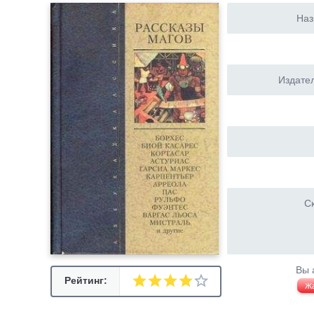
Наз
Издател
Ск
Вы 
Рейтинг:
Ж