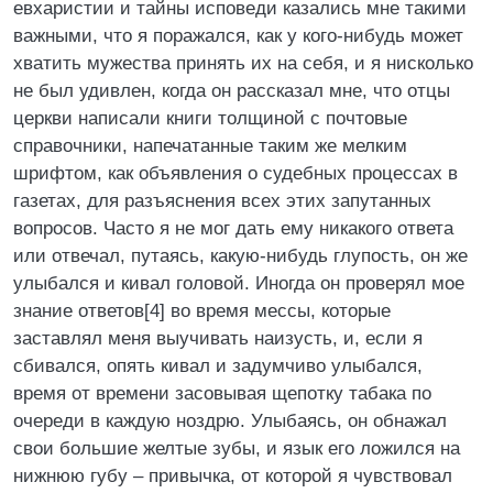
евхаристии и тайны исповеди казались мне такими
важными, что я поражался, как у кого-нибудь может
хватить мужества принять их на себя, и я нисколько
не был удивлен, когда он рассказал мне, что отцы
церкви написали книги толщиной с почтовые
справочники, напечатанные таким же мелким
шрифтом, как объявления о судебных процессах в
газетах, для разъяснения всех этих запутанных
вопросов. Часто я не мог дать ему никакого ответа
или отвечал, путаясь, какую-нибудь глупость, он же
улыбался и кивал головой. Иногда он проверял мое
знание ответов[4] во время мессы, которые
заставлял меня выучивать наизусть, и, если я
сбивался, опять кивал и задумчиво улыбался,
время от времени засовывая щепотку табака по
очереди в каждую ноздрю. Улыбаясь, он обнажал
свои большие желтые зубы, и язык его ложился на
нижнюю губу – привычка, от которой я чувствовал