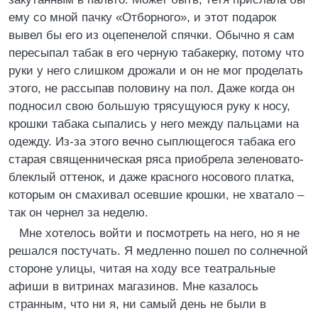
ему со мной пачку «Отборного», и этот подарок
вывел бы его из оцепенелой спячки. Обычно я сам
пересыпал табак в его черную табакерку, потому что
руки у него слишком дрожали и он не мог проделать
этого, не рассыпав половину на пол. Даже когда он
подносил свою большую трясущуюся руку к носу,
крошки табака сыпались у него между пальцами на
одежду. Из-за этого вечно сыплющегося табака его
старая священническая ряса приобрела зеленовато-
блеклый оттенок, и даже красного носового платка,
которым он смахивал осевшие крошки, не хватало –
так он чернел за неделю.
Мне хотелось войти и посмотреть на него, но я не
решался постучать. Я медленно пошел по солнечной
стороне улицы, читая на ходу все театральные
афиши в витринах магазинов. Мне казалось
странным, что ни я, ни самый день не были в