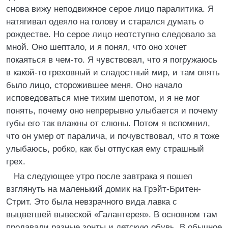
снова вижу неподвижное серое лицо паралитика. Я
натягивал одеяло на голову и старался думать о
рождестве. Но серое лицо неотступно следовало за
мной. Оно шептало, и я понял, что оно хочет
покаяться в чем-то. Я чувствовал, что я погружаюсь
в какой-то греховный и сладостный мир, и там опять
было лицо, сторожившее меня. Оно начало
исповедоваться мне тихим шепотом, и я не мог
понять, почему оно непрерывно улыбается и почему
губы его так влажны от слюны. Потом я вспомнил,
что он умер от паралича, и почувствовал, что я тоже
улыбаюсь, робко, как бы отпуская ему страшный
грех.
На следующее утро после завтрака я пошел
взглянуть на маленький домик на Грэйт-Бритен-
Стрит. Это была невзрачного вида лавка с
выцветшей вывеской «Галантерея». В основном там
продавали разные зонты и детскую обувь. В обычное