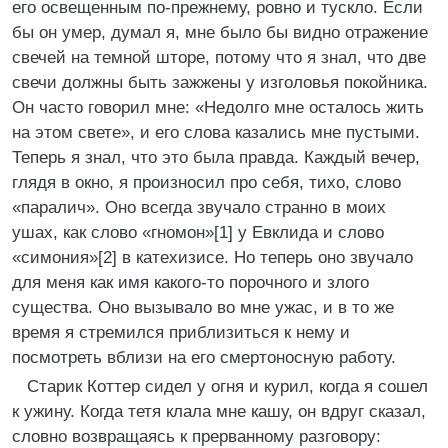
его освещенным по-прежнему, ровно и тускло. Если
бы он умер, думал я, мне было бы видно отражение
свечей на темной шторе, потому что я знал, что две
свечи должны быть зажжены у изголовья покойника.
Он часто говорил мне: «Недолго мне осталось жить
на этом свете», и его слова казались мне пустыми.
Теперь я знал, что это была правда. Каждый вечер,
глядя в окно, я произносил про себя, тихо, слово
«паралич». Оно всегда звучало странно в моих
ушах, как слово «гномон»[1] у Евклида и слово
«симония»[2] в катехизисе. Но теперь оно звучало
для меня как имя какого-то порочного и злого
существа. Оно вызывало во мне ужас, и в то же
время я стремился приблизиться к нему и
посмотреть вблизи на его смертоносную работу.
Старик Коттер сидел у огня и курил, когда я сошел
к ужину. Когда тетя клала мне кашу, он вдруг сказал,
словно возвращаясь к прерванному разговору: