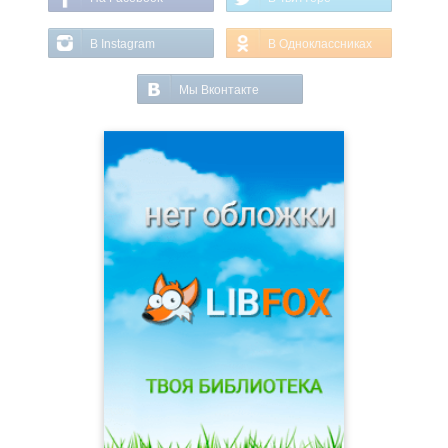
В Instagram
В Одноклассниках
Мы Вконтакте