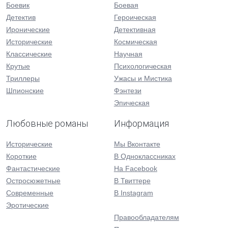
Боевик
Боевая
Детектив
Героическая
Иронические
Детективная
Исторические
Космическая
Классические
Научная
Крутые
Психологическая
Триллеры
Ужасы и Мистика
Шпионские
Фэнтези
Эпическая
Любовные романы
Информация
Исторические
Мы Вконтакте
Короткие
В Одноклассниках
Фантастические
На Facebook
Остросюжетные
В Твиттере
Современные
В Instagram
Эротические
Правообладателям