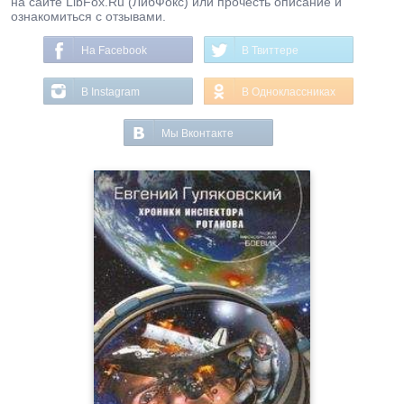
на сайте LibFox.Ru (ЛибФокс) или прочесть описание и
ознакомиться с отзывами.
На Facebook
В Твиттере
В Instagram
В Одноклассниках
Мы Вконтакте