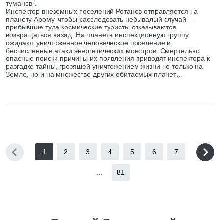
туманов”.
Инспектор внеземных поселений Ротанов отправляется на
планету Арому, чтобы расследовать небывалый случай —
прибывшие туда космические туристы отказываются
возвращаться назад. На планете инспекционную группу
ожидают уничтоженное человеческое поселение и
бесчисленные атаки энергетических монстров. Смертельно
опасные поиски причины их появления приводят инспектора к
разгадке тайны, грозящей уничтожением жизни не только на
Земле, но и на множестве других обитаемых планет…
1
2
3
4
5
6
7
...
81