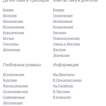
Детективы и триллеры
Фантастика и фэнтези
Боевик
Боевая
Детектив
Героическая
Иронические
Детективная
Исторические
Космическая
Классические
Научная
Крутые
Психологическая
Триллеры
Ужасы и Мистика
Шпионские
Фэнтези
Эпическая
Любовные романы
Информация
Исторические
Мы Вконтакте
Короткие
В Одноклассниках
Фантастические
На Facebook
Остросюжетные
В Твиттере
Современные
В Instagram
Эротические