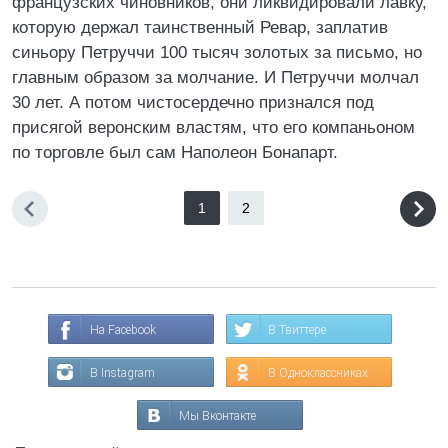
французских чиновников, они ликвидировали лавку,
которую держал таинственный Ревар, заплатив
синьору Петруччи 100 тысяч золотых за письмо, но
главным образом за молчание. И Петруччи молчал
30 лет. А потом чистосердечно признался под
присягой веронским властям, что его компаньоном
по торговле был сам Наполеон Бонапарт.
1
2
На Facebook
В Твиттере
В Instagram
В Одноклассниках
Мы Вконтакте