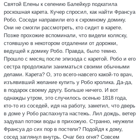
Святой Елены к селению Балейкур подкатила
роскошная карета. Кучер спросил, как найти Франсуа
Робо. Соседи направили его к скромному домику.
Они не смогли рассмотреть, кто сидит в карете.
Позже прохожие вспоминали, что видели коляску,
стоявшую в некотором отдалении от дорожки,
ведущей к домику Робо. Правда, было темно.
Прошло с месяц после эпизода с каретой. Робо и его
сестра продолжали заниматься своими обычными
делами. Карета? О, это всего-навсего какой-то врач,
изъявивший желание купить у Робо кролика. Да-да,
в подарок своему другу. Больше ничего. И вот
однажды утром, это случилось осенью 1818 года,
кто-то из соседей, идя на работу, заметил, что дверь
в доме у Робо распахнута настежь. Лил дождь, ветер
задувал потоки воды в прихожую. Странно, неужели
Франсуа до сих пор в постели? Подойдя к дому,
сосед заглянул внутрь. Очаг без огня? Совсем