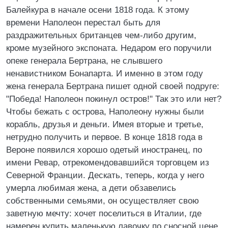
Балейкура в начале осени 1818 года. К этому
времени Наполеон перестал быть для
раздражительных британцев чем-либо другим,
кроме музейного экспоната. Недаром его поручили
опеке генерала Бертрана, не слывшего
ненавистником Бонапарта. И именно в этом году
жена генерала Бертрана пишет одной своей подруге:
"Победа! Наполеон покинул остров!" Так это или нет?
Чтобы бежать с острова, Наполеону нужны были
корабль, друзья и деньги. Имея вторые и третье,
нетрудно получить и первое. В конце 1818 года в
Вероне появился хорошо одетый иностранец, по
имени Ревар, отрекомендовавшийся торговцем из
Северной Франции. Дескать, теперь, когда у него
умерла любимая жена, а дети обзавелись
собственными семьями, он осуществляет свою
заветную мечту: хочет поселиться в Италии, где
намерен купить маленькую лавочку по сносной цене.