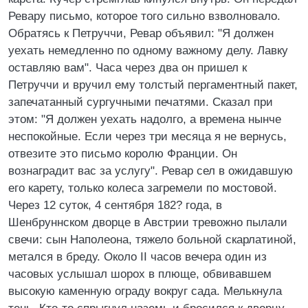
Ревару письмо, которое того сильно взволновало.
Обратясь к Петруччи, Ревар объявил: "Я должен
уехать немедленно по одному важному делу. Лавку
оставляю вам". Часа через два он пришел к
Петруччи и вручил ему толстый пергаментный пакет,
запечатанный сургучными печатями. Сказал при
этом: "Я должен уехать надолго, а времена нынче
неспокойные. Если через три месяца я не вернусь,
отвезите это письмо королю Франции. Он
вознаградит вас за услугу". Ревар сел в ожидавшую
его карету, только колеса загремели по мостовой.
Через 12 суток, 4 сентября 182? года, в
Шенбруннском дворце в Австрии тревожно пылали
свечи: сын Наполеона, тяжело больной скарлатиной,
метался в бреду. Около II часов вечера один из
часовых услышал шорох в плюще, обвивавшем
высокую каменную ограду вокруг сада. Мелькнула