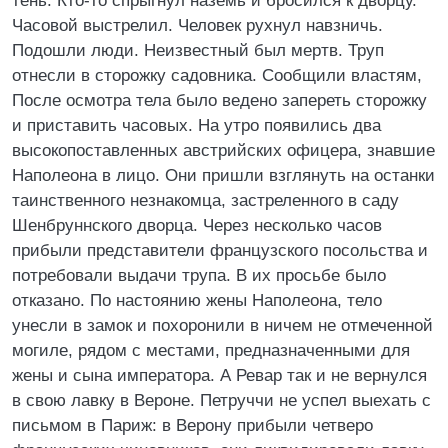
тень. Кто-то спрыгнул наземь и бросился к дворцу.
Часовой выстрелил. Человек рухнул навзничь.
Подошли люди. Неизвестный был мертв. Труп
отнесли в сторожку садовника. Сообщили властям,
После осмотра тела было ведено запереть сторожку
и приставить часовых. На утро появились два
высокопоставленных австрийских офицера, знавшие
Наполеона в лицо. Они пришли взглянуть на останки
таинственного незнакомца, застреленного в саду
Шенбруннского дворца. Через несколько часов
прибыли представители французского посольства и
потребовали выдачи трупа. В их просьбе было
отказано. По настоянию жены Наполеона, тело
унесли в замок и похоронили в ничем не отмеченной
могиле, рядом с местами, предназначенными для
жены и сына императора. А Ревар так и не вернулся
в свою лавку в Вероне. Петруччи не успел выехать с
письмом в Париж: в Верону прибыли четверо