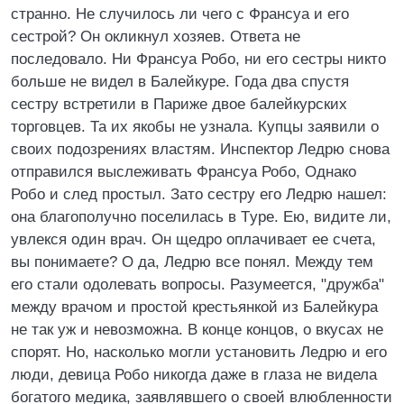
странно. Не случилось ли чего с Франсуа и его
сестрой? Он окликнул хозяев. Ответа не
последовало. Ни Франсуа Робо, ни его сестры никто
больше не видел в Балейкуре. Года два спустя
сестру встретили в Париже двое балейкурских
торговцев. Та их якобы не узнала. Купцы заявили о
своих подозрениях властям. Инспектор Ледрю снова
отправился выслеживать Франсуа Робо, Однако
Робо и след простыл. Зато сестру его Ледрю нашел:
она благополучно поселилась в Tуpe. Ею, видите ли,
увлекся один врач. Он щедро оплачивает ее счета,
вы понимаете? О да, Ледрю все понял. Между тем
его стали одолевать вопросы. Разумеется, "дружба"
между врачом и простой крестьянкой из Балейкура
не так уж и невозможна. В конце концов, о вкусах не
спорят. Но, насколько могли установить Ледрю и его
люди, девица Робо никогда даже в глаза не видела
богатого медика, заявлявшего о своей влюбленности