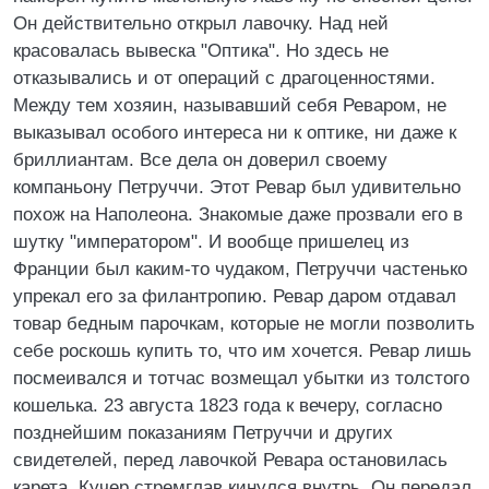
Он действительно открыл лавочку. Над ней
красовалась вывеска "Оптика". Но здесь не
отказывались и от операций с драгоценностями.
Между тем хозяин, называвший себя Реваром, не
выказывал особого интереса ни к оптике, ни даже к
бриллиантам. Все дела он доверил своему
компаньону Петруччи. Этот Ревар был удивительно
похож на Наполеона. Знакомые даже прозвали его в
шутку "императором". И вообще пришелец из
Франции был каким-то чудаком, Петруччи частенько
упрекал его за филантропию. Ревар даром отдавал
товар бедным парочкам, которые не могли позволить
себе роскошь купить то, что им хочется. Ревар лишь
посмеивался и тотчас возмещал убытки из толстого
кошелька. 23 августа 1823 года к вечеру, согласно
позднейшим показаниям Петруччи и других
свидетелей, перед лавочкой Ревара остановилась
карета. Кучер стремглав кинулся внутрь. Он передал