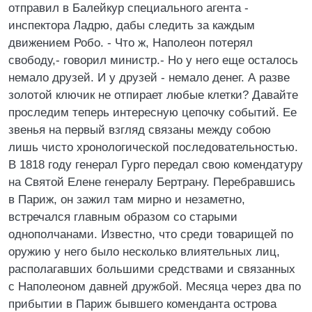
отправил в Балейкур специального агента -
инспектора Ладрю, дабы следить за каждым
движением Робо. - Что ж, Наполеон потерял
свободу,- говорил министр.- Но у него еще осталось
немало друзей. И у друзей - немало денег. А разве
золотой ключик не отпирает любые клетки? Давайте
проследим теперь интересную цепочку событий. Ее
звенья на первый взгляд связаны между собою
лишь чисто хронологической последовательностью.
В 1818 году генерал Гурго передал свою комендатуру
на Святой Елене генералу Бертрану. Перебравшись
в Париж, он зажил там мирно и незаметно,
встречался главным образом со старыми
однополчанами. Известно, что среди товарищей по
оружию у него было несколько влиятельных лиц,
располагавших большими средствами и связанных
с Наполеоном давней дружбой. Месяца через два по
прибытии в Париж бывшего коменданта острова