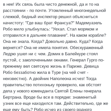
в нее! Их связь была чисто денежной, да и то на
расстоянии - по почте. Утомленный многонедельной
слежкой, бедный инспектор решил объясниться
начистоту: "Где ваш брат Франсуа?" Мадемуазель
Робо мило улыбнулась: "Уехал. Стал моряком и
отправился в дальнее плавание". На каком корабле?
Она не знала. Когда? Довольно давно. Куда? Когда
вернется? Она не имела понятия. Обескураженный
Ледрю ушел ни с чем. Домик в Балейкуре стоял
пустой, с заколоченными окнами. Генерал Гурго по-
прежнему вел светскую жизнь в Париже. Девица
Робо беззаботно жила в Tуpe (на чей счет -
неизвестно). А двойник Наполеона исчез! Тогда
правительство потихоньку проверило, как обстоят
дела у нового коменданта Святой Елены генерала
Бертрана. Вроде бы все в порядке: знаменитый
узник все еще находился там. Действительно, где же
еще ему быть? Робо исчез из своего родного