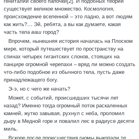
гениталий своего папочки[2]. И подобных теорий
существует великое множество. Космология,
происхождение вселенной – это ладно, а вот людям
как жить?… Эй, ребята, а вы как думаете, какая
часть тела
ваш
город?
Впрочем, нынешняя история началась на Плоском
мире, который путешествует по пространству на
спинах четырех гигантских слонов, стоящих на
панцире огромной черепахи – вряд ли можно создать
что-либо подобное из обычного тела, пусть даже
принадлежащего богу.
Э-э, но с чего же начать?
Может, с событий, происшедших тысячи лет
назад? Именно тогда огромный поток раскаленных
камней, жутко завывая, рухнул с неба, проломил
дыру в Медной горе и повалил лес в радиусе десяти
миль.
Вскоре после происшествия гномы выкопали те