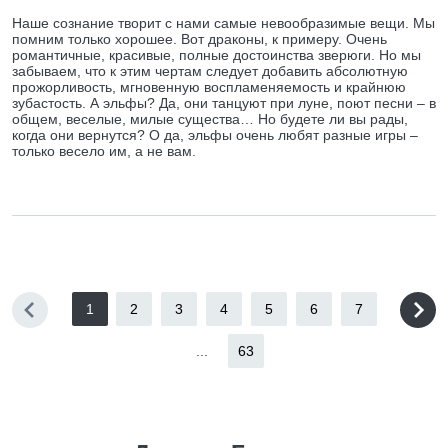
Наше сознание творит с нами самые невообразимые вещи. Мы
помним только хорошее. Вот драконы, к примеру. Очень
романтичные, красивые, полные достоинства зверюги. Но мы
забываем, что к этим чертам следует добавить абсолютную
прожорливость, мгновенную воспламеняемость и крайнюю
зубастость. А эльфы? Да, они танцуют при луне, поют песни – в
общем, веселые, милые существа… Но будете ли вы рады,
когда они вернутся? О да, эльфы очень любят разные игры –
только весело им, а не вам.
1
2
3
4
5
6
7
...
63