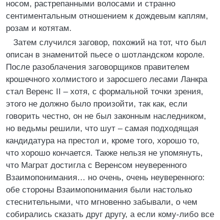
носом, растрепанными волосами и странно
сентиментальным отношением к дождевым каплям,
розам и котятам.
Затем случился заговор, похожий на тот, что был
описан в знаменитой пьесе о шотландском короле.
После разоблачения заговорщиков правителем
крошечного холмистого и заросшего лесами Ланкра
стал Веренс II – хотя, с формальной точки зрения,
этого не должно было произойти, так как, если
говорить честно, он не был законным наследником,
но ведьмы решили, что шут – самая подходящая
кандидатура на престол и, кроме того, хорошо то,
что хорошо кончается. Также нельзя не упомянуть,
что Маграт достигла с Веренсом неуверенного
Взаимопонимания… но очень, очень неуверенного:
обе стороны Взаимопонимания были настолько
стеснительными, что мгновенно забывали, о чем
собирались сказать друг другу, а если кому-либо все