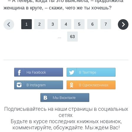
– А теперь, когда ты это выяснила, – продолжила
женщина в круге, – скажи, чего же ты хочешь?
1
2
3
4
5
6
7
...
63
На Facebook
В Твиттере
В Instagram
В Одноклассниках
Мы Вконтакте
Подписывайтесь на наши страницы в социальных
сетях.
Будьте в курсе последних книжных новинок,
комментируйте, обсуждайте. Мы ждём Вас!