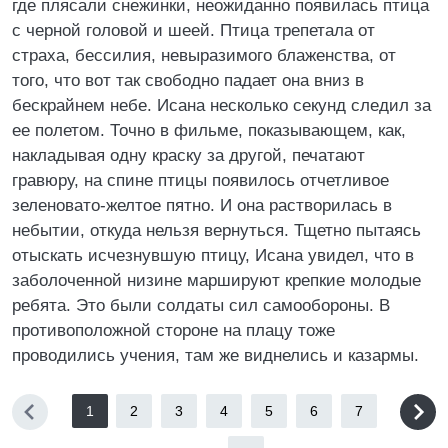
где плясали снежинки, неожиданно появилась птица
с черной головой и шеей. Птица трепетала от
страха, бессилия, невыразимого блаженства, от
того, что вот так свободно падает она вниз в
бескрайнем небе. Исана несколько секунд следил за
ее полетом. Точно в фильме, показывающем, как,
накладывая одну краску за другой, печатают
гравюру, на спине птицы появилось отчетливое
зеленовато-желтое пятно. И она растворилась в
небытии, откуда нельзя вернуться. Тщетно пытаясь
отыскать исчезнувшую птицу, Исана увидел, что в
заболоченной низине маршируют крепкие молодые
ребята. Это были солдаты сил самообороны. В
противоположной стороне на плацу тоже
проводились учения, там же виднелись и казармы.
1
2
3
4
5
6
7