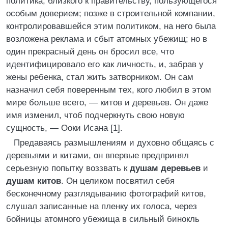
политика, близкого к правительству, пользующегося
особым доверием; позже в строительной компании,
контролировавшейся этим политиком, на него была
возложена реклама и сбыт атомных убежищ; но в
один прекрасный день он бросил все, что
идентифицировало его как личность, и, забрав у
жены ребенка, стал жить затворником. Он сам
назначил себя поверенным тех, кого любил в этом
мире больше всего, — китов и деревьев. Он даже
имя изменил, чтоб подчеркнуть свою новую
сущность, — Ооки Исана [1].
Предаваясь размышлениям и духовно общаясь с
деревьями и китами, он впервые предпринял
серьезную попытку воззвать к
душам деревьев
и
душам китов
. Он целиком посвятил себя
бесконечному разглядыванию фотографий китов,
слушал записанные на пленку их голоса, через
бойницы атомного убежища в сильный бинокль