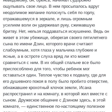
неведомому, он, бреясь, начинал судорожно
ощупывать свое лицо. В нем просыпалось вдруг
неодолимое желание полоснуть себя по горлу,
отражавшемуся в зеркале, и лишь огромным
усилием воли он удерживал руку, сжимавшую
бритву. Нет, нельзя поддаваться искушению. Ведь он
живет в этом убежище, оберегая своего пятилетнего
сына по имени Дзин, которого врачи считают
слабоумным, хотя глаза у мальчика глубокие и
ясные, а в остроте слуха вряд ли кто может
сравниться с ним. В их общей спальне все было
приспособлено для того, чтобы ребенок мог
оставаться один. Теплое чувство к подвалу, где для
его душевного покоя в полу было пробито отверстие,
обнажавшее крохотный клочок земли, Исана
распространил и на комнату, в которой жил вместе с
сыном. Дружеское общение с Дзином здесь, в этой
комнате, — единственное по-настоящему полезное