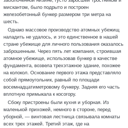
заболоченной низине, густо заросшей тростником и
мискантом, было подрыто и построен
железобетонный бункер размером три метра на
шесть.
Однако массовое производство атомных убежищ
наладить не удалось, и это единственное в нашей
стране убежище для личного пользования оказалось
заброшенным. Через пять лет компания, строившая
атомное убежище, использовав бункер в качестве
фундамента, возвела трехэтажное здание, похожее
на колокол. Основание первого этажа представляло
собой прямоугольник, равный по площади
восемнадцатиметровому бункеру. Задняя его часть
вплотную примыкала к косогору.
Сбоку пристроены были кухня и уборная. Из
маленькой прихожей, немного в стороне, перед
уборной, — винтовая лестница связывала комнаты
всех трех этажей. Третий этаж, где на