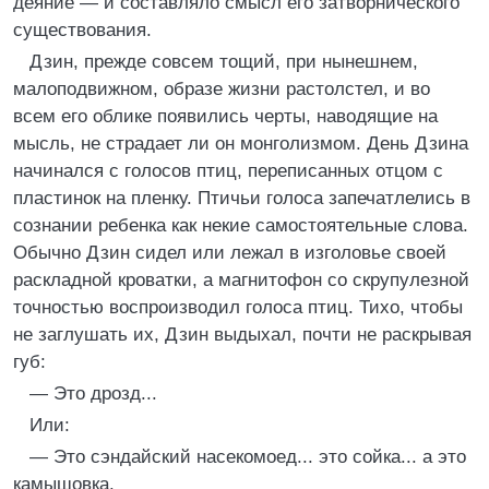
деяние — и составляло смысл его затворнического
существования.
Дзин, прежде совсем тощий, при нынешнем,
малоподвижном, образе жизни растолстел, и во
всем его облике появились черты, наводящие на
мысль, не страдает ли он монголизмом. День Дзина
начинался с голосов птиц, переписанных отцом с
пластинок на пленку. Птичьи голоса запечатлелись в
сознании ребенка как некие самостоятельные слова.
Обычно Дзин сидел или лежал в изголовье своей
раскладной кроватки, а магнитофон со скрупулезной
точностью воспроизводил голоса птиц. Тихо, чтобы
не заглушать их, Дзин выдыхал, почти не раскрывая
губ:
— Это дрозд...
Или:
— Это сэндайский насекомоед... это сойка... а это
камышовка.