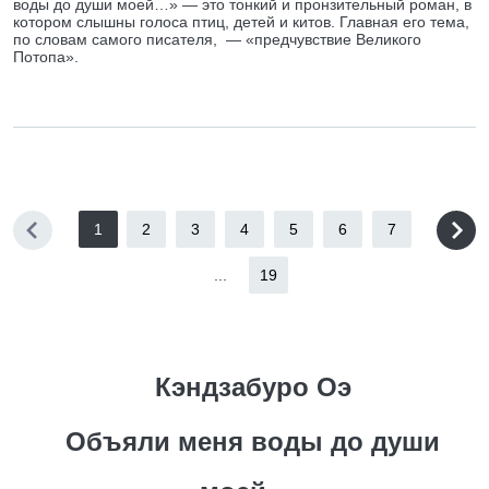
воды до души моей…» — это тонкий и пронзительный роман, в
котором слышны голоса птиц, детей и китов. Главная его тема,
по словам самого писателя, — «предчувствие Великого
Потопа».
1
2
3
4
5
6
7
...
19
Кэндзабуро Оэ
Объяли меня воды до души