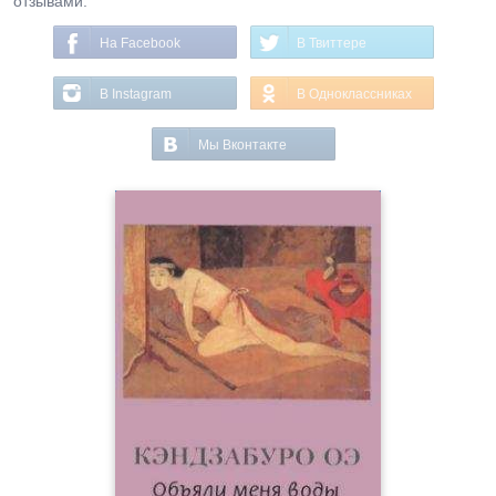
отзывами.
На Facebook
В Твиттере
В Instagram
В Одноклассниках
Мы Вконтакте