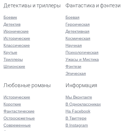
Детективы и триллеры
Фантастика и фэнтези
Боевик
Боевая
Детектив
Героическая
Иронические
Детективная
Исторические
Космическая
Классические
Научная
Крутые
Психологическая
Триллеры
Ужасы и Мистика
Шпионские
Фэнтези
Эпическая
Любовные романы
Информация
Исторические
Мы Вконтакте
Короткие
В Одноклассниках
Фантастические
На Facebook
Остросюжетные
В Твиттере
Современные
В Instagram