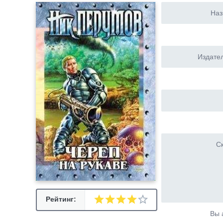
Наз
Издател
Ск
Рейтинг:
Вы 