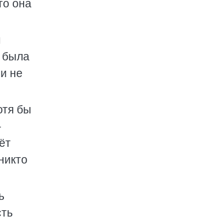
то она
н
й была
и не
отя бы
–
ёт
 никто
ь
сть