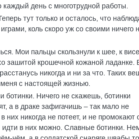
о каждый день с многотрудной работы.
Теперь тут только и осталось, что наблюд
грами, коль скоро уж со своими ничего 
ься. Мои пальцы скользнули к шее, к ви
хо зашитой крошечной кожаной ладанке. 
 расстанусь никогда и ни за что. Таких ве
т меня с настоящей жизнью.
и ботинки. Ничего не скажешь, ботинки
ят, а в драке зафигачишь – так мало не
 в них никогда не потеет, и не промокают 
те идти в них можно. Славные ботинки. Н
чём-чём, а в солдатской снаряге швабы т