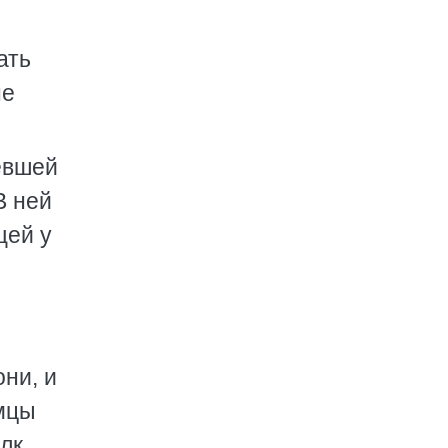
ать
не
севшей
В ней
щей у
они, и
емцы
олк