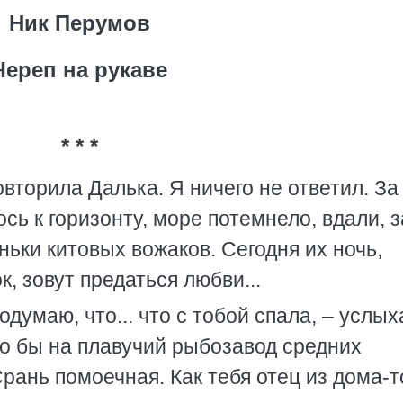
Ник Перумов
Череп на рукаве
* * *
овторила Далька. Я ничего не ответил. За
ь к горизонту, море потемнело, вдали, з
ньки китовых вожаков. Сегодня их ночь,
 зовут предаться любви...
одумаю, что... что с тобой спала, – услых
ло бы на плавучий рыбозавод средних
рань помоечная. Как тебя отец из дома-т