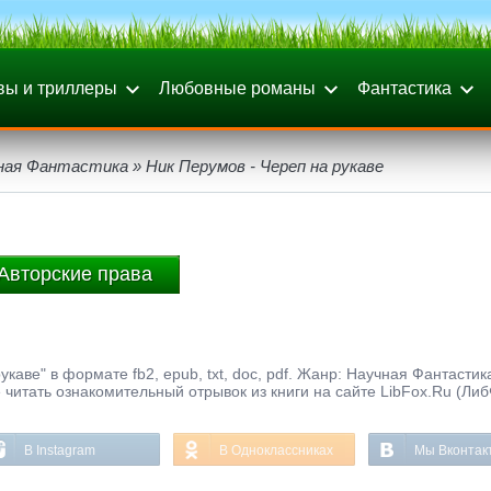
вы и триллеры
Любовные романы
Фантастика
ная Фантастика
» Ник Перумов - Череп на рукаве
Авторские права
каве" в формате fb2, epub, txt, doc, pdf. Жанр: Научная Фантастик
 читать ознакомительный отрывок из книги на сайте LibFox.Ru (Либ
В Instagram
В Одноклассниках
Мы Вконтак