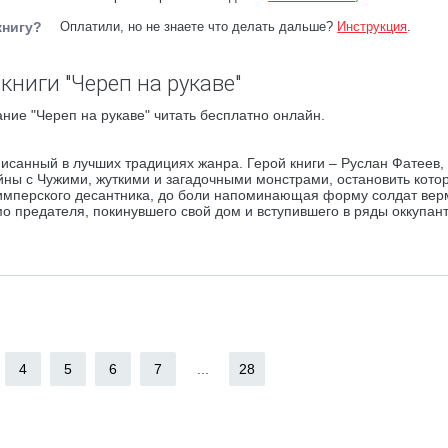
книгу?
Оплатили, но не знаете что делать дальше?
Инструкция
.
книги "Череп на рукаве"
ние "Череп на рукаве" читать бесплатно онлайн.
исанный в лучших традициях жанра. Герой книги – Руслан Фатеев,
ны с Чужими, жуткими и загадочными монстрами, остановить котор
а имперского десантника, до боли напоминающая форму солдат вер
о предателя, покинувшего свой дом и вступившего в ряды оккупанто
4
5
6
7
...
28