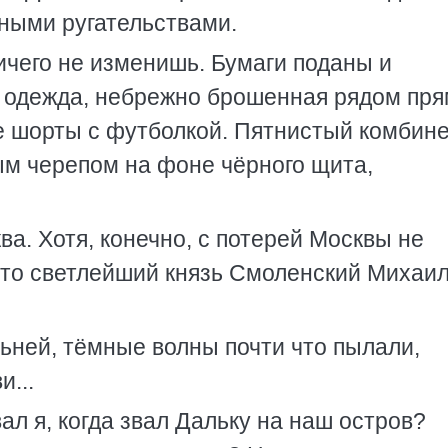
ными ругательствами.
ичего не изменишь. Бумаги поданы и
е одежда, небрежно брошенная рядом пря
е шорты с футболкой. Пятнистый комбин
ым черепом на фоне чёрного щита,
ва. Хотя, конечно, с потерей Москвы не
а-то светлейший князь Смоленский Михаи
льней, тёмные волны почти что пылали,
...
ал я, когда звал Дальку на наш остров?