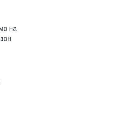
мо на
езон
л