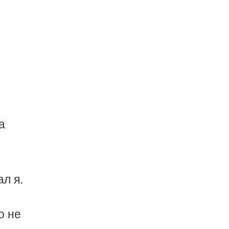
а
ал я.
о не