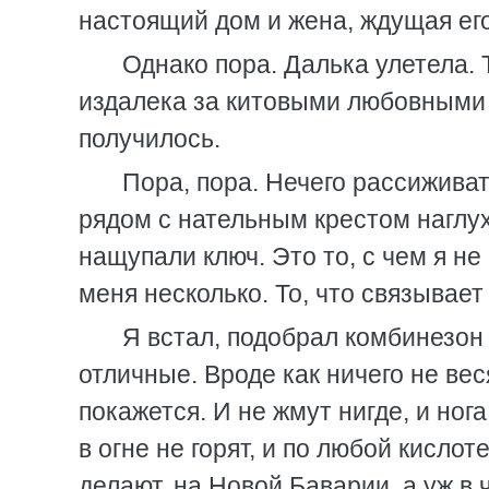
настоящий дом и жена, ждущая ег
Однако пора. Далька улетела. 
издалека за китовыми любовными и
получилось.
Пора, пора. Нечего рассиживат
рядом с нательным крестом наглу
нащупали ключ. Это то, с чем я не
меня несколько. То, что связывае
Я встал, подобрал комбинезон 
отличные. Вроде как ничего не вес
покажется. И не жмут нигде, и нога
в огне не горят, и по любой кисло
делают, на Новой Баварии, а уж в 