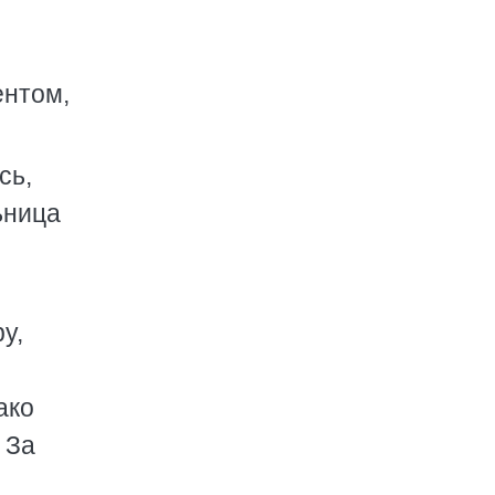
ентом,
сь,
ьница
у,
ако
 За