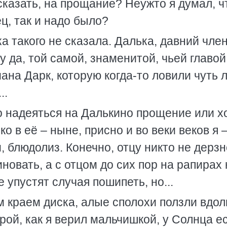
сказать, на прощание? Неужто я думал, ч
ц, так и надо было?
ка такого не сказала. Далька, давний чле
 да, той самой, знаменитой, чьей главо
на Дарк, которую когда-то ловили чуть л
..
о надеяться на Далькино прощение или х
ко в её – ныне, присно и во веки веков я 
м, блюдолиз. Конечно, отцу никто не дерзн
иновать, а с отцом до сих пор на рапирах
 упустят случая пошипеть, но...
 краем диска, алые сполохи ползли вдол
рой, как я верил мальчишкой, у Солнца е