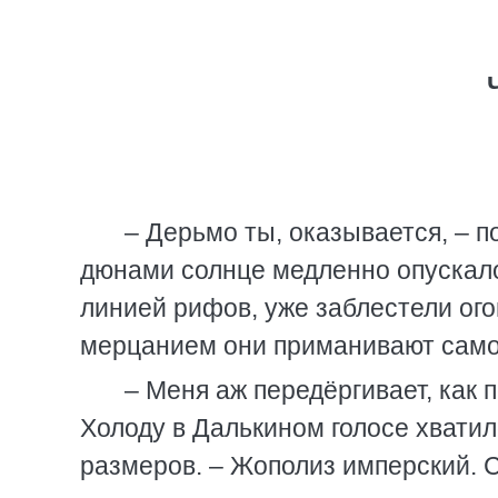
– Дерьмо ты, оказывается, – п
дюнами солнце медленно опускалос
линией рифов, уже заблестели ого
мерцанием они приманивают самок,
– Меня аж передёргивает, как п
Холоду в Далькином голосе хвати
размеров. – Жополиз имперский. С