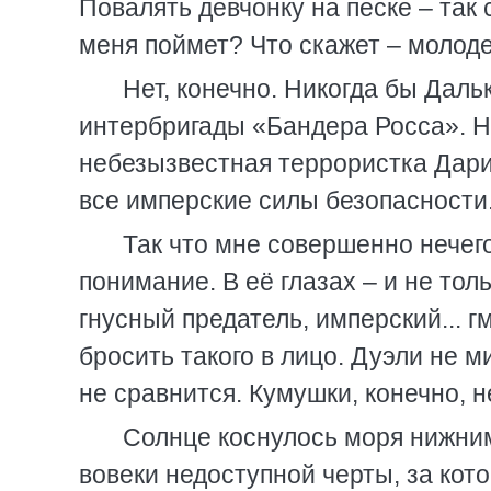
Повалять девчонку на песке – так 
меня поймет? Что скажет – молоде
Нет, конечно. Никогда бы Даль
интербригады «Бандера Росса». Ну
небезызвестная террористка Дариа
все имперские силы безопасности.
Так что мне совершенно нечег
понимание. В её глазах – и не толь
гнусный предатель, имперский... г
бросить такого в лицо. Дуэли не м
не сравнится. Кумушки, конечно, не
Солнце коснулось моря нижним
вовеки недоступной черты, за кото