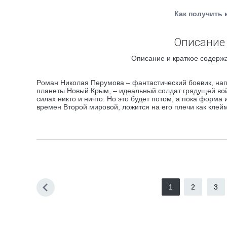
Как получить 
Описание 
Описание и краткое содержа
Pоман Николая Перумова – фантастический боевик, нап
планеты Новый Крым, – идеальный солдат грядущей вой
силах никто и ничто. Но это будет потом, а пока форм
времен Второй мировой, ложится на его плечи как клейм
1
2
3