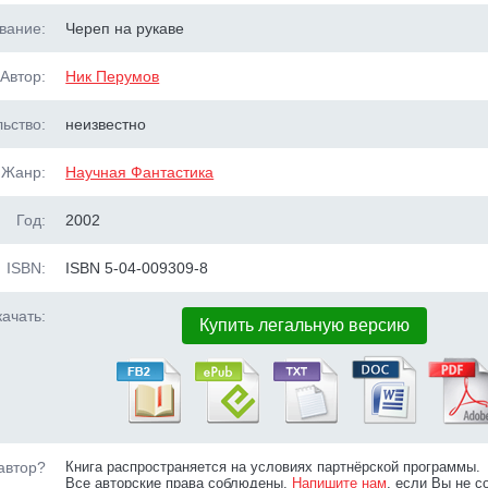
вание:
Череп на рукаве
Автор:
Ник Перумов
ьство:
неизвестно
Жанр:
Научная Фантастика
Год:
2002
ISBN:
ISBN 5-04-009309-8
ачать:
Купить легальную версию
автор?
Книга распространяется на условиях партнёрской программы.
Все авторские права соблюдены.
Напишите нам
, если Вы не с