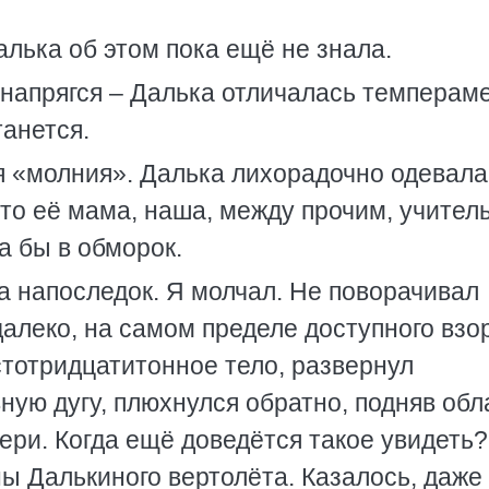
Далька об этом пока ещё не знала.
 напрягся – Далька отличалась темперам
танется.
я «молния». Далька лихорадочно одевала
что её мама, наша, между прочим, учител
а бы в обморок.
а напоследок. Я молчал. Не поворачивал
далеко, на самом пределе доступного взор
стотридцатитонное тело, развернул
ную дугу, плюхнулся обратно, подняв обл
ери. Когда ещё доведётся такое увидеть?
ы Далькиного вертолёта. Казалось, даже