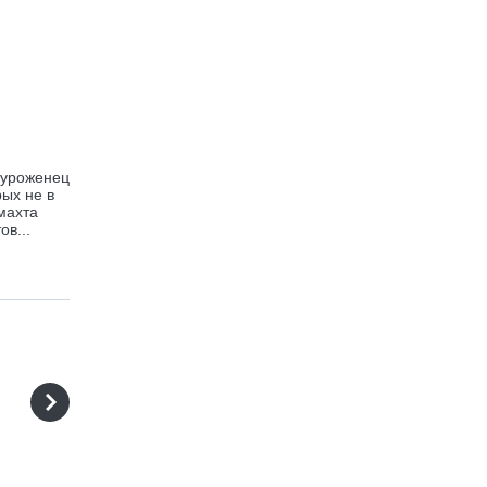
 уроженец
ых не в
махта
в...