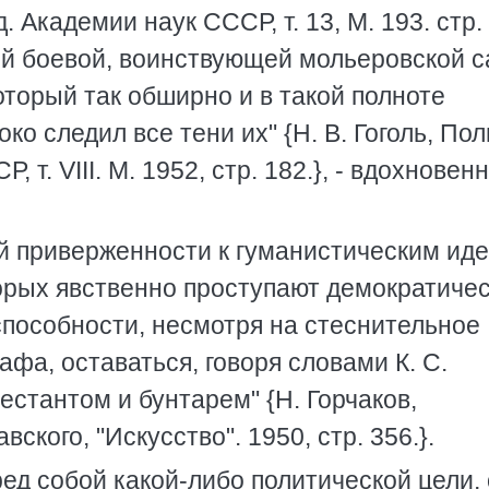
д. Академии наук СССР, т. 13, М. 193. стр. 
той боевой, воинствующей мольеровской с
оторый так обширно и в такой полноте
ко следил все тени их" {Н. В. Гоголь, Пол
, т. VIII. М. 1952, стр. 182.}, - вдохновен
ой приверженности к гуманистическим ид
торых явственно проступают демократичес
способности, несмотря на стеснительное
фа, оставаться, говоря словами К. С.
естантом и бунтарем" {Н. Горчаков,
ского, "Искусство". 1950, стр. 356.}.
ед собой какой-либо политической цели, 