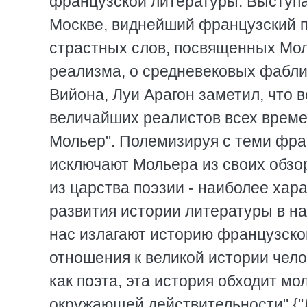
французской литературы. Выступа
Москве, виднейший французский по
страстных слов, посвященных Мол
реализма, о средневековых фабли
Вийона, Луи Арагон заметил, что в
величайших реалистов всех времен
Мольер". Полемизируя с теми фра
исключают Мольера из своих обзор
из царства поэзии - наиболее хар
развития истории литературы в на
нас излагают историю французской
отношения к великой истории чел
как поэта, эта история обходит мо
окружающей действительности" {"Ли