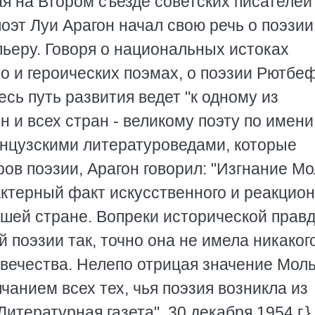
я на Втором съезде советских писателей
эт Луи Арагон начал свою речь о поэзии
ьеру. Говоря о национальных истоках
о и героических поэмах, о поэзии Рютбе
есь путь развития ведет "к одному из
 и всех стран - великому поэту по имени
нцузскими литературоведами, которые
ов поэзии, Арагон говорил: "Изгнание М
актерный факт искусственного и реакцион
шей стране. Вопреки исторической правд
 поэзии так, точно она не имела никаког
овечества. Нелепо отрицая значение Мол
лчанием всех тех, чья поэзия возникла из
тературная газета", 30 декабря 1954 г.}.