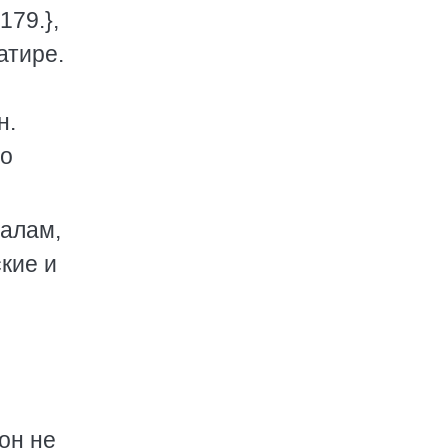
179.},
атире.
н.
но
еалам,
кие и
он не