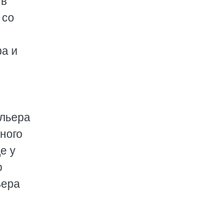
 в
 со
фа и
ольера
ного
е у
о
ьера