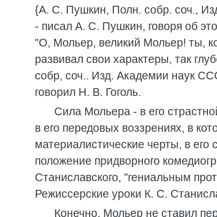
{А. С. Пушкин, Полн. собр. соч., Из
- писал А. С. Пушкин, говоря об э
"О, Мольер, великий Мольер! ты, к
развивал свои характеры, так глубо
собр, соч.. Изд. Академии наук СССР
говорил Н. В. Гоголь.
Сила Мольера - в его страстн
в его передовых воззрениях, в ко
материалистические черты, в его 
положение придворного комедиогра
Станиславского, "гениальным прот
Режиссерские уроки К. С. Станислав
Конечно, Мольер не ставил пер