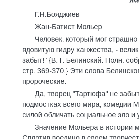
Г.Н.Бояджиев
Жан-Батист Мольер
Человек, который мог страшно
ядовитую гидру ханжества, - вели
забыт!" {В. Г. Белинский. Полн. соб
стр. 369-370.} Эти слова Белинск
пророческие.
Да, творец "Тартюфа" не забыт
подмостках всего мира, комедии М
силой обличать социальное зло и 
Значение Мольера в истории м
Сплотив воедино в своем творчес