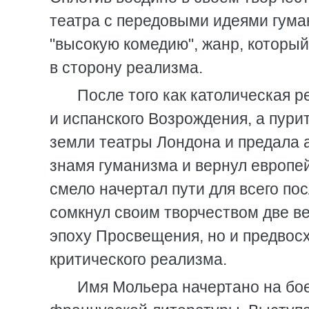
театра с передовыми идеями гума
"высокую комедию", жанр, которы
в сторону реализма.
После того как католическая р
и испанского Возрождения, а пури
земли театры Лондона и предала 
знамя гуманизма и вернул европей
смело начертал пути для всего по
сомкнул своим творчеством две ве
эпоху Просвещения, но и предвос
критического реализма.
Имя Мольера начертано на бо