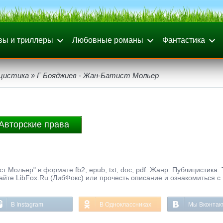
вы и триллеры
Любовные романы
Фантастика
цистика
» Г Бояджиев - Жан-Батист Мольер
Авторские права
 Мольер" в формате fb2, epub, txt, doc, pdf. Жанр: Публицистика.
айте LibFox.Ru (ЛибФокс) или прочесть описание и ознакомиться с
В Instagram
В Одноклассниках
Мы Вконтак