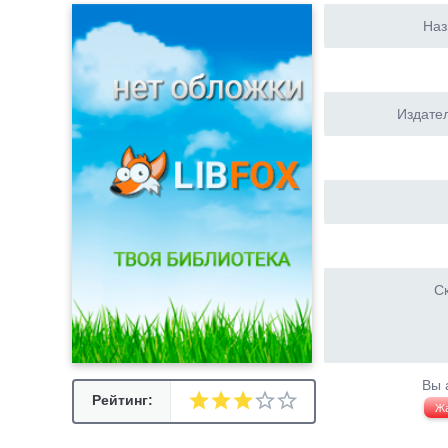
Наз
Издател
Ск
Вы 
Рейтинг:
Ж