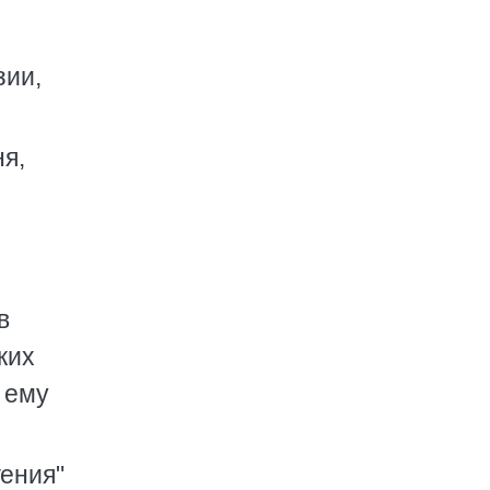
зии,
я,
в
ких
 ему
гения"