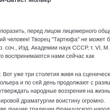
 поразить, перед лицом лицемерного общ
кий человек! Творец "Тартюфа" не может 
р. соч., Изд. Академии наук СССР, т. VI, М.
ого воспринимаются нами сейчас как
. Вот уже три столетия живя на сценичес
ольера и по сей день продолжают с разя
утверждать народные воззрения на жизнь
ировой драматургии воистину огромно.
тве лучшие традиции французского народ