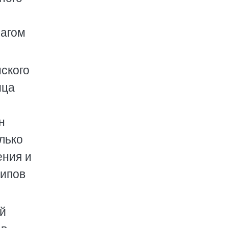
шагом
нского
ица
н
лько
ения и
ципов
й