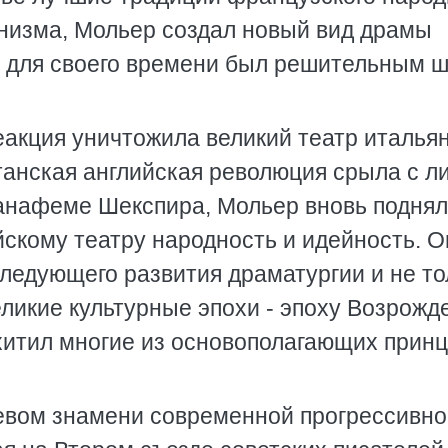
низма, Мольер создал новый вид драмы
й для своего времени был решительным 
еакция уничтожила великий театр италья
танская английская революция срыла с л
анафеме Шекспира, Мольер вновь поднял
скому театру народность и идейность. О
следующего развития драматургии и не то
ликие культурные эпохи - эпоху Возрожд
хитил многие из основополагающих прин
евом знамени современной прогрессивно