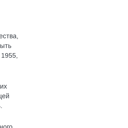
ества,
быть
 1955,
ких
щей
.
ного