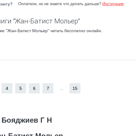
книгу?
Оплатили, но не знаете что делать дальше?
Инструкция
.
иги "Жан-Батист Мольер"
ие "Жан-Батист Мольер" читать бесплатно онлайн.
4
5
6
7
...
15
Бояджиев Г Н
н-Батист Мольер