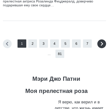
прелестная актриса Розалинда Фицджералд, доверчиво
подарившая ему свое сердце…
1
2
3
4
5
6
7
...
81
Мэри Джо Патни
Моя прелестная роза
Я верю, как верил и в
детстве, что жизнь имеет