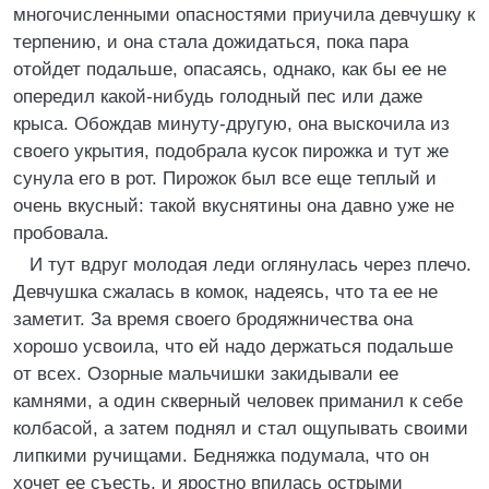
многочисленными опасностями приучила девчушку к
терпению, и она стала дожидаться, пока пара
отойдет подальше, опасаясь, однако, как бы ее не
опередил какой-нибудь голодный пес или даже
крыса. Обождав минуту-другую, она выскочила из
своего укрытия, подобрала кусок пирожка и тут же
сунула его в рот. Пирожок был все еще теплый и
очень вкусный: такой вкуснятины она давно уже не
пробовала.
И тут вдруг молодая леди оглянулась через плечо.
Девчушка сжалась в комок, надеясь, что та ее не
заметит. За время своего бродяжничества она
хорошо усвоила, что ей надо держаться подальше
от всех. Озорные мальчишки закидывали ее
камнями, а один скверный человек приманил к себе
колбасой, а затем поднял и стал ощупывать своими
липкими ручищами. Бедняжка подумала, что он
хочет ее съесть, и яростно впилась острыми