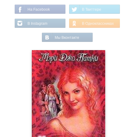
На Facebook
В Твиттере
В Instagram
В Одноклассниках
Мы Вконтакте