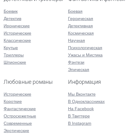
Боевик
Боевая
Детектив
Героическая
Иронические
Детективная
Исторические
Космическая
Классические
Научная
Крутые
Психологическая
Триллеры
Ужасы и Мистика
Шпионские
Фэнтези
Эпическая
Любовные романы
Информация
Исторические
Мы Вконтакте
Короткие
В Одноклассниках
Фантастические
На Facebook
Остросюжетные
В Твиттере
Современные
В Instagram
Эротические