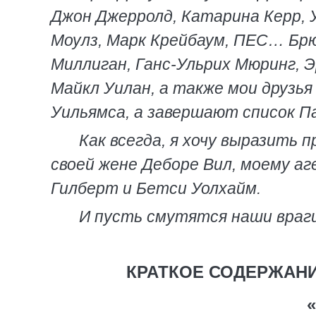
Джон Джерролд, Катарина Керр, У
Моулз, Марк Крейбаум, ПЕС… Бр
Миллиган, Ганс-Ульрих Мюринг, 
Майкл Уилан, а также мои друзья
Уильямса, а завершают список Па
Как всегда, я хочу выразить
своей жене Деборе Вил, моему а
Гилберт и Бетси Уолхайм.
И пусть смутятся наши враги
КРАТКОЕ СОДЕРЖАН