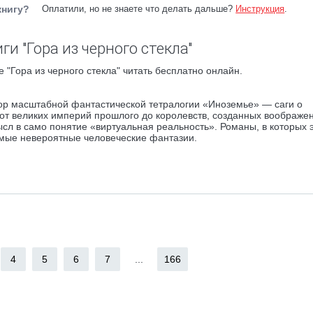
книгу?
Оплатили, но не знаете что делать дальше?
Инструкция
.
и "Гора из черного стекла"
 "Гора из черного стекла" читать бесплатно онлайн.
тор масштабной фантастической тетралогии «Иноземье» — саги о
от великих империй прошлого до королевств, созданных воображе
л в само понятие «виртуальная реальность». Романы, в которых 
амые невероятные человеческие фантазии.
4
5
6
7
...
166