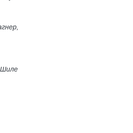
гнер,
 Шиле