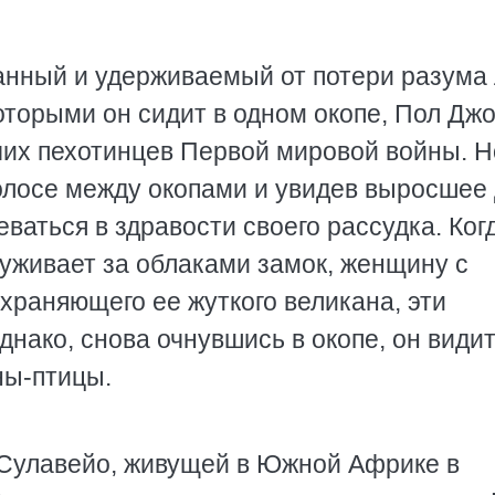
анный и удерживаемый от потери разума
оторыми он сидит в одном окопе, Пол Дж
чих пехотинцев Первой мировой войны. Н
олосе между окопами и увидев выросшее
ваться в здравости своего рассудка. Ког
руживает за облаками замок, женщину с
храняющего ее жуткого великана, эти
нако, снова очнувшись в окопе, он видит
ны-птицы.
 Сулавейо, живущей в Южной Африке в