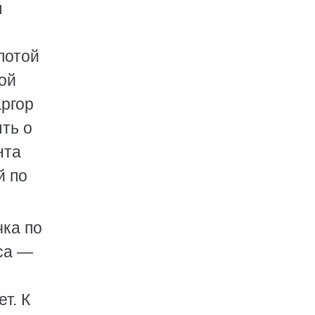
я
лотой
ной
аргор
ть о
нта
й по
ка по
са —
т. К