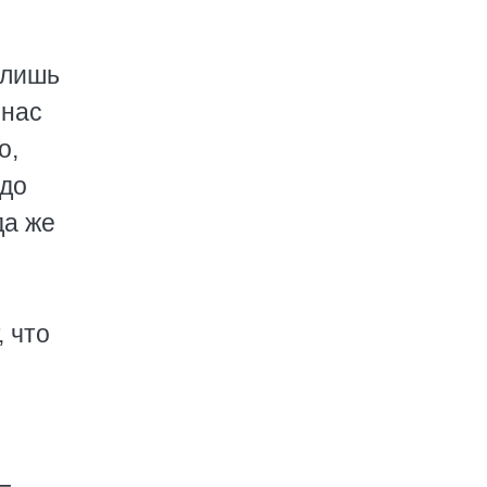
 лишь
онас
о,
 до
да же
, что