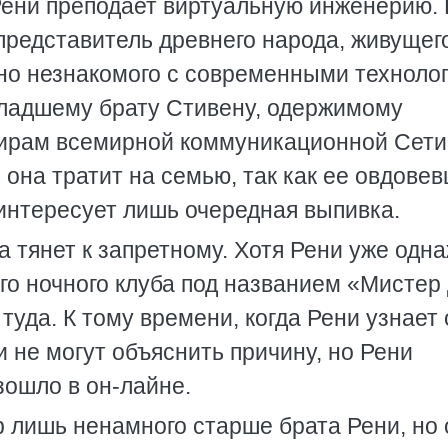
 Рени преподает виртуальную инженерию.
редставитель древнего народа, живущег
о незнакомого с современными техноло
младшему брату Стивену, одержимому
ирам всемирной коммуникационной Сети,
 она тратит на семью, так как ее овдове
 интересует лишь очередная выпивка.
на тянет к запретному. Хотя Рени уже одн
ого ночного клуба под названием «Мистер
туда. К тому времени, когда Рени узнает 
и не могут объяснить причину, но Рени
зошло в он-лайне.
 лишь ненамного старше брата Рени, но 