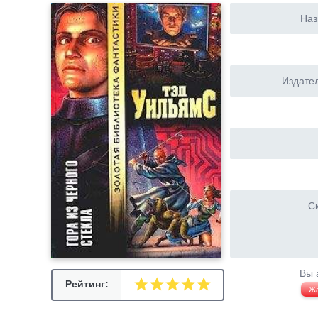
Наз
Издател
Ск
Вы 
Рейтинг:
Ж