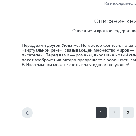
Как получить 
Описание книг
Описание и краткое содержание
Перед вами другой Уильямс. Не мастер фэнтези, но ав
«виртуальной реке», связывающей множество миров — 
писателей. Перед вами — романы, вносящие новый смыс
полет воображения автора превращает в реальность с
В Иноземье вы можете стать кем угодно и где угодно!
1
2
3