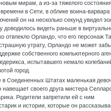
новым мирам, а из-за тяжелого состояни
времени в Сети, в облике воина-варвара
лючений он на несколько секунд увидел зо
ему доводилось видеть раньше в виртуаль
о отвлекло Орландо, что его персонаж Т
 страшную утрату, Орландо не может забы
ддержке собственного компьютерного аге
редерикса, испытавшего немало колебани
отой город.
е в Соединенных Штатах маленькая девоч
 навещает своего друга мистера Селлар
рика. Родители запретили ей с ним
старик и истории, которые он рассказывае