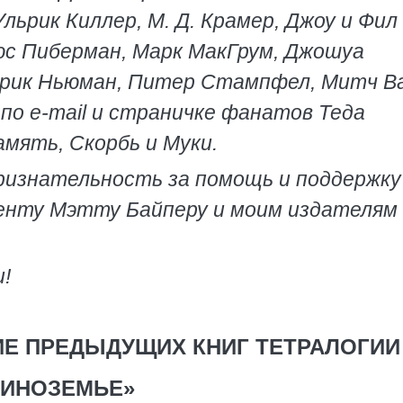
льрик Киллер, М. Д. Крамер, Джоу и Фил
юс Пиберман, Марк МакГрум, Джошуа
Эрик Ньюман, Питер Стампфел, Митч Ва
 по e-mail и страничке фанатов Теда
мять, Скорбь и Муки.
 признательность за помощь и поддержку
генту Мэтту Байперу и моим издателям
!
ИЕ ПРЕДЫДУЩИХ КНИГ ТЕТРАЛОГИИ
«ИНОЗЕМЬЕ»