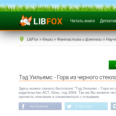
Читать книги
Детекти
LibFox
»
Книги
»
Фантастика и фэнтези
»
Науч
Тэд Уильямс - Гора из черного стекл
Здесь можно скачать бесплатно "Тэд Уильямс - Гора из че
издательство АСТ, Люкс, год 2004. Так же Вы можете чи
прочесть описание и ознакомиться с отзывами.
На Facebook
В Твиттере