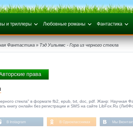
вы и триллеры
Любовные романы
Фантастика
ная Фантастика
» Тэд Уильямс - Гора из черного стекла
Авторские права
а
рного стекла" в формате fb2, epub, txt, doc, pdf. Жанр: Научная Ф
тать книгу онлайн без регистрации и SMS на сайте LibFox.Ru (ЛибФ
В Instagram
В Одноклассниках
Мы Вконтак