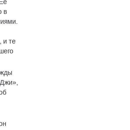
 Ее
о в
гиями.
 и те
вшего
ажды
 Джи»,
об
он