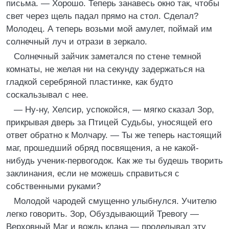
письма. — Хорошо. Теперь занавесь окно так, чтобы
свет через щель падал прямо на стол. Сделал?
Молодец. А теперь возьми мой амулет, поймай им
солнечный луч и отрази в зеркало.
Солнечный зайчик заметался по стене темной
комнаты, не желая ни на секунду задержаться на
гладкой серебряной пластинке, как будто
соскальзывал с нее.
— Ну-ну, Хелсир, успокойся, — мягко сказал Зор,
прикрывая дверь за Птицей Судьбы, уносящей его
ответ обратно к Молчару. — Ты же теперь настоящий
маг, прошедший обряд посвящения, а не какой-
нибудь ученик-первогодок. Как же ты будешь творить
заклинания, если не можешь справиться с
собственными руками?
Молодой чародей смущенно улыбнулся. Учителю
легко говорить. Зор, Обуздывающий Тревогу —
Верховный Маг и вождь клана — проделывал эту