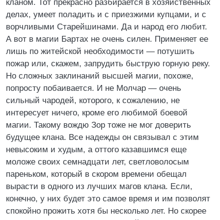
кланом. Тот прекрасно разбирается в хозяйственных
делах, умеет поладить и с приезжими купцами, и с
ворчливыми Старейшинами. Да и народ его любит.
А вот в магии Бартах не очень силен. Применяет ее
лишь по житейской необходимости — потушить
пожар или, скажем, запрудить быструю горную реку.
Но сложных заклинаний высшей магии, похоже,
попросту побаивается. И не Молчар — очень
сильный чародей, которого, к сожалению, не
интересует ничего, кроме его любимой боевой
магии. Такому вождю Зор тоже не мог доверить
будущее клана. Все надежды он связывал с этим
невысоким и худым, а оттого казавшимся еще
моложе своих семнадцати лет, светловолосым
пареньком, который в скором времени обещал
вырасти в одного из лучших магов клана. Если,
конечно, у них будет это самое время и им позволят
спокойно прожить хотя бы несколько лет. Но скорее