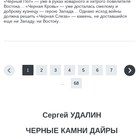
«Черный Пот» — уже в руках коварного и хитрого повелителя
Востока… «Черная Кровь» — уже досталась смелому и
доброму кузнецу — герою Запада… Однако исход войны
должна решить «Черная Слеза» — камень, не доставшийся
еще ни Западу, ни Востоку…
1
2
3
4
5
6
7
...
68
Сергей УДАЛИН
ЧЕРНЫЕ КАМНИ ДАЙРЫ