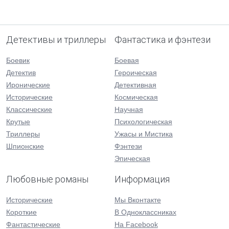
Детективы и триллеры
Фантастика и фэнтези
Боевик
Боевая
Детектив
Героическая
Иронические
Детективная
Исторические
Космическая
Классические
Научная
Крутые
Психологическая
Триллеры
Ужасы и Мистика
Шпионские
Фэнтези
Эпическая
Любовные романы
Информация
Исторические
Мы Вконтакте
Короткие
В Одноклассниках
Фантастические
На Facebook