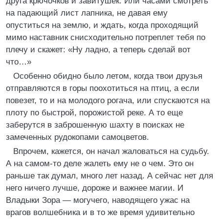
друга крючочков и завитушек. Или часами смотреть
на падающий лист лапника, не давая ему
опуститься на землю, и ждать, когда проходящий
мимо наставник снисходительно потреплет тебя по
плечу и скажет: «Ну ладно, а теперь сделай вот
что…»
Особенно обидно было летом, когда твои друзья
отправляются в горы поохотиться на птиц, а если
повезет, то и на молодого рогача, или спускаются на
плоту по быстрой, порожистой реке. А то еще
заберутся в заброшенную шахту в поисках не
замеченных рудокопами самоцветов.
Впрочем, кажется, он начал жаловаться на судьбу.
А на самом-то деле жалеть ему не о чем. Это он
раньше так думал, много лет назад. А сейчас нет для
него ничего лучше, дороже и важнее магии. И
Владыки Зора — могучего, наводящего ужас на
врагов волшебника и в то же время удивительно