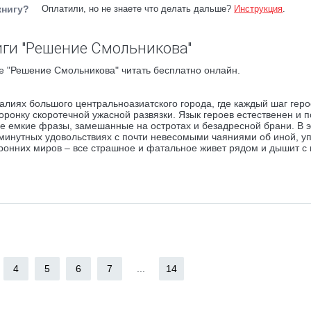
книгу?
Оплатили, но не знаете что делать дальше?
Инструкция
.
ги "Решение Смольникова"
е "Решение Смольникова" читать бесплатно онлайн.
лиях большого центральноазиатского города, где каждый шаг геро
ронку скоротечной ужасной развязки. Язык героев естественен и 
тые емкие фразы, замешанные на остротах и безадресной брани. В э
минутных удовольствиях с почти невесомыми чаяниями об иной, 
торонних миров – все страшное и фатальное живет рядом и дышит с
4
5
6
7
...
14