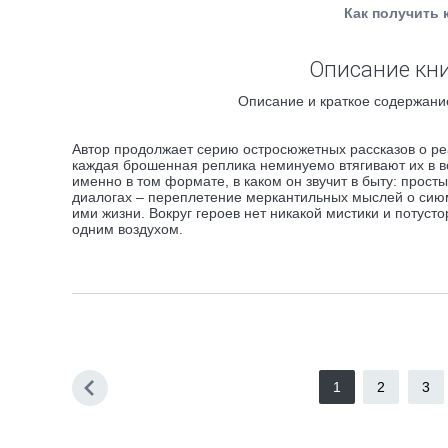
Как получить 
Описание кни
Описание и краткое содержани
Автор продолжает серию остросюжетных рассказов о реа
каждая брошенная реплика неминуемо втягивают их в во
именно в том формате, в каком он звучит в быту: прос
диалогах – переплетение меркантильных мыслей о сию
ими жизни. Вокруг героев нет никакой мистики и потус
одним воздухом.
1
2
3