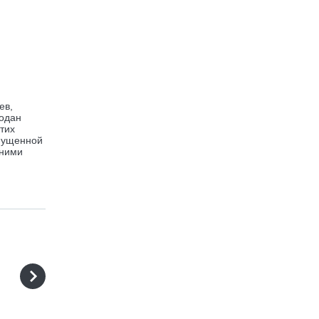
ев,
подан
тих
упущенной
 ними