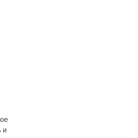
мое
 и