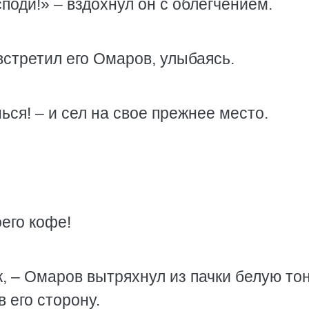
поди!» – вздохнул он с облегчением.
 встретил его Омаров, улыбаясь.
ься! – и сел на свое прежнее место.
оего кофе!
к, – Омаров вытряхнул из пачки белую то
в его сторону.