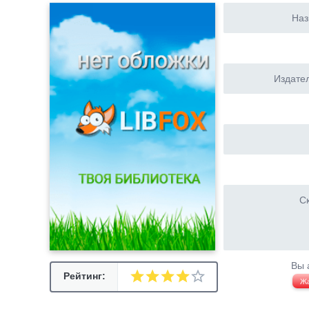
Наз
Издател
Ск
Вы 
Рейтинг:
Ж