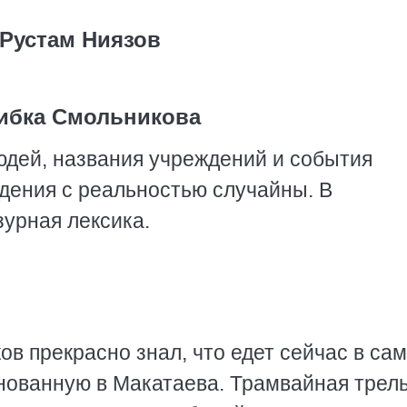
Рустам Ниязов
бка Смольникова
юдей, названия учреждений и события
дения с реальностью случайны. В
зурная лексика.
в прекрасно знал, что едет сейчас в са
нованную в Макатаева. Трамвайная трель