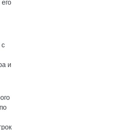
 его
 с
ра и
ого
 по
грок