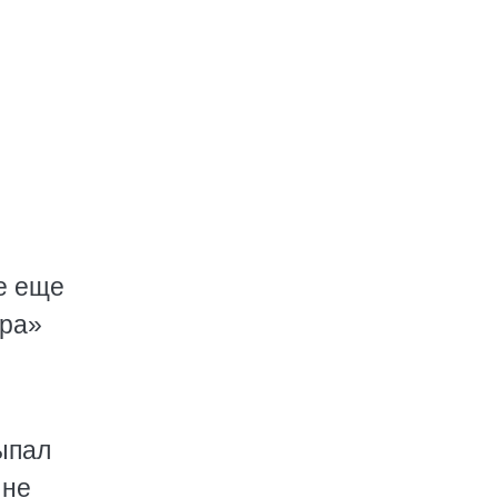
е еще
ера»
выпал
 не