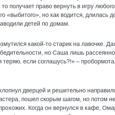
 то получает право вернуть в игру любого
о «выбитого», но как водится, длилась д
заводили детей по домам.
змутился какой-то старик на лавочке. Да
убедительности, но Саша лишь рассеянно
 я теряю, если соглашусь?!» – пробормота
хлопнул дверцей и решительно направилс
астера, пошел скорым шагом, но потом н
прохожих. Когда он вернулся в кафе, Ом