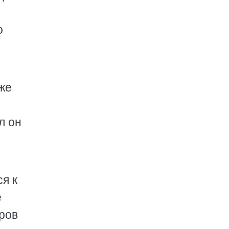
о
же
л он
я к
е
аров