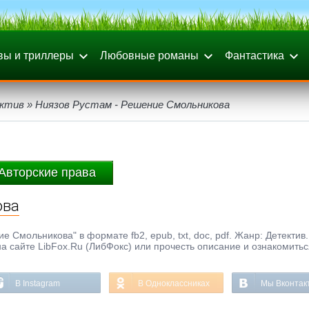
вы и триллеры
Любовные романы
Фантастика
ктив
» Ниязов Рустам - Решение Смольникова
Авторские права
ова
 Смольникова" в формате fb2, epub, txt, doc, pdf. Жанр: Детектив.
а сайте LibFox.Ru (ЛибФокс) или прочесть описание и ознакомитьс
В Instagram
В Одноклассниках
Мы Вконтак