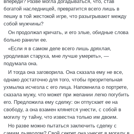
впереди? Разве могла догадываться, что, став
богатой наследницей, превратится всего лишь в
пешку в той жестокой игре, что разыгрывают между
собой мужчины?
Он продолжал кричать, и его злые, обидные слова
больно ранили ее.
«Если я в самом деле всего лишь дряхлая,
уродливая старуха, мне лучше умереть», —
подумала она.
И тогда она заговорила. Она сказала ему не все,
однако достаточно для того, чтобы презрительная
ухмылка исчезла с его лица. Напомнила о портрете,
сказала мужу, что может при желании легко погубить
его. Предложила ему сделку: он отпускает ее на
свободу, а она взамен клянется унести, с собой в
могилу ту тайну, что известна только им двоим.
Но разве можно пытаться заключить сделку с
самим дьяволом? Свой секрет она унесет в могилу в