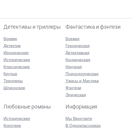
Детективы и триллеры
Фантастика и фэнтези
Боевик
Боевая
Детектив
Героическая
Иронические
Детективная
Исторические
Космическая
Классические
Научная
Крутые
Психологическая
Триллеры
Ужасы и Мистика
Шпионские
Фэнтези
Эпическая
Любовные романы
Информация
Исторические
Мы Вконтакте
Короткие
В Одноклассниках