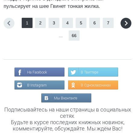
пульсирует на шее Гвинет тонкая жилка.
1
2
3
4
5
6
7
...
66
На Facebook
В Твиттере
В Instagram
В Одноклассниках
Мы Вконтакте
Подписывайтесь на наши страницы в социальных
сетях.
Будьте в курсе последних книжных новинок,
комментируйте, обсуждайте. Мы ждём Вас!