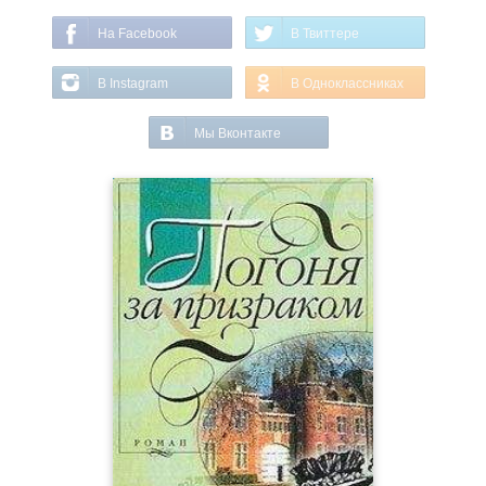
На Facebook
В Твиттере
В Instagram
В Одноклассниках
Мы Вконтакте