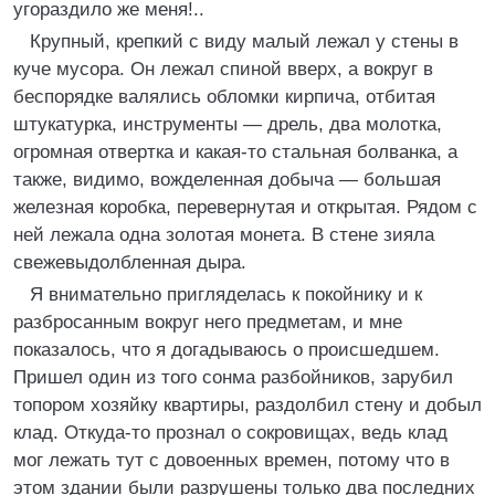
угораздило же меня!..
Крупный, крепкий с виду малый лежал у стены в
куче мусора. Он лежал спиной вверх, а вокруг в
беспорядке валялись обломки кирпича, отбитая
штукатурка, инструменты — дрель, два молотка,
огромная отвертка и какая-то стальная болванка, а
также, видимо, вожделенная добыча — большая
железная коробка, перевернутая и открытая. Рядом с
ней лежала одна золотая монета. В стене зияла
свежевыдолбленная дыра.
Я внимательно пригляделась к покойнику и к
разбросанным вокруг него предметам, и мне
показалось, что я догадываюсь о происшедшем.
Пришел один из того сонма разбойников, зарубил
топором хозяйку квартиры, раздолбил стену и добыл
клад. Откуда-то прознал о сокровищах, ведь клад
мог лежать тут с довоенных времен, потому что в
этом здании были разрушены только два последних