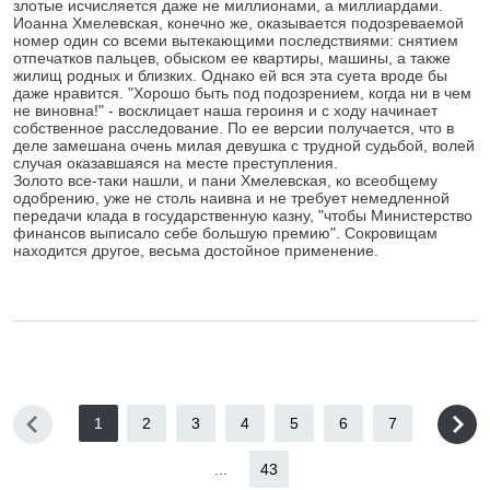
злотые исчисляется даже не миллионами, а миллиардами.
Иоанна Хмелевская, конечно же, оказывается подозреваемой
номер один со всеми вытекающими последствиями: снятием
отпечатков пальцев, обыском ее квартиры, машины, а также
жилищ родных и близких. Однако ей вся эта суета вроде бы
даже нравится. "Хорошо быть под подозрением, когда ни в чем
не виновна!" - восклицает наша героиня и с ходу начинает
собственное расследование. По ее версии получается, что в
деле замешана очень милая девушка с трудной судьбой, волей
случая оказавшаяся на месте преступления.
Золото все-таки нашли, и пани Хмелевская, ко всеобщему
одобрению, уже не столь наивна и не требует немедленной
передачи клада в государственную казну, "чтобы Министерство
финансов выписало себе большую премию". Сокровищам
находится другое, весьма достойное применение.
1
2
3
4
5
6
7
...
43