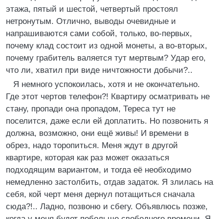
этажа, пятый и шестой, четвертый простоял
нетронутым. Отлично, выводы очевидные и
напрашиваются сами собой, только, во-первых,
почему клад состоит из одной монеты, а во-вторых,
почему грабитель валяется тут мертвым? Удар его,
что ли, хватил при виде ничтожности добычи?..
Я немного успокоилась, хотя и не окончательно.
Где этот чертов телефон?! Квартиру осматривать не
стану, пропади она пропадом, Тереса тут не
поселится, даже если ей доплатить. Но позвонить я
должна, возможно, они ещё живы! И времени в
обрез, надо торопиться. Меня ждут в другой
квартире, которая как раз может оказаться
подходящим вариантом, и тогда её необходимо
немедленно застолбить, отдав задаток. Я злилась на
себя, кой черт меня дернул потащиться сначала
сюда?!.. Ладно, позвоню и сбегу. Объявлюсь позже,
когда у меня будет побольше свободного времени. Я