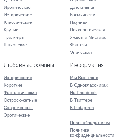
Иронические
Детективная
Исторические
Космическая
Классические
Научная
Крутые
Психологическая
Триллеры
Ужасы и Мистика
Шпионские
Фэнтези
Эпическая
Любовные романы
Информация
Исторические
Мы Вконтакте
Короткие
В Одноклассниках
Фантастические
На Facebook
Остросюжетные
В Твиттере
Современные
В Instagram
Эротические
Правообладателям
Политика
конфиденциальности