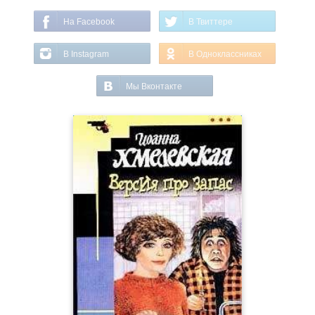
На Facebook
В Твиттере
В Instagram
В Одноклассниках
Мы Вконтакте