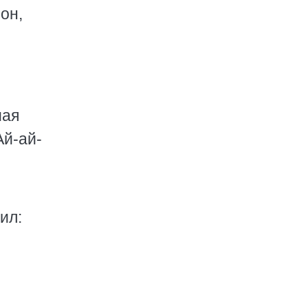
он,
мая
Ай-ай-
ил: