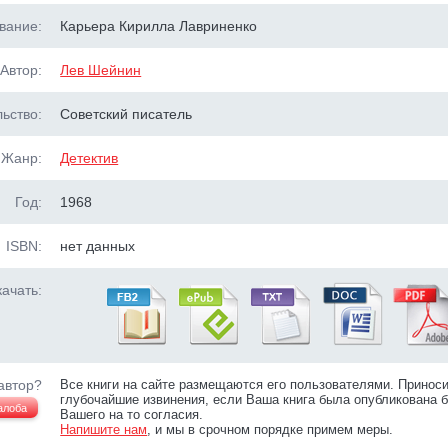
вание:
Карьера Кирилла Лавриненко
Автор:
Лев Шейнин
ьство:
Советский писатель
Жанр:
Детектив
Год:
1968
ISBN:
нет данных
ачать:
автор?
Все книги на сайте размещаются его пользователями. Принос
глубочайшие извинения, если Ваша книга была опубликована б
алоба
Вашего на то согласия.
Напишите нам
, и мы в срочном порядке примем меры.