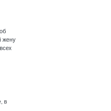
 об
й жену
 всех
, в