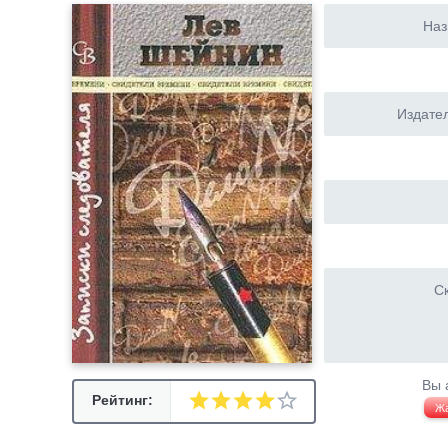
Наз
Издател
Ск
Вы 
Рейтинг:
Ж