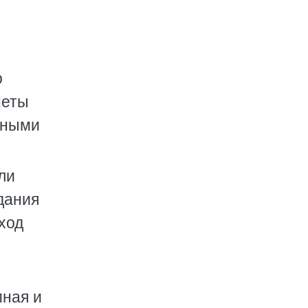
о
неты
нными
ли
дания
ход
мная и