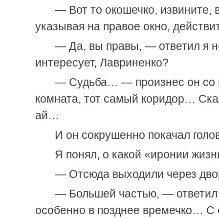
— Вот то окошечко, извините,
указывая на правое окно, действи
— Да, вы правы, — ответил я н
интересует, Лавриненко?
— Судьба… — произнес он со в
комната, тот самый коридор… Ска
ай…
И он сокрушенно покачал голо
Я понял, о какой «иронии жизн
— Отсюда выходили через дво
— Большей частью, — ответил 
особенно в позднее времечко… С 