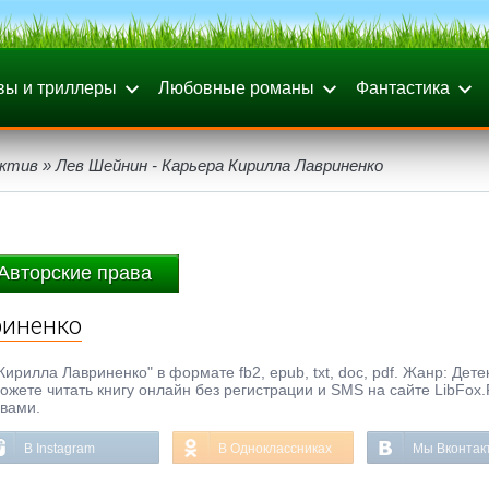
вы и триллеры
Любовные романы
Фантастика
ктив
» Лев Шейнин - Карьера Кирилла Лавриненко
Авторские права
риненко
рилла Лавриненко" в формате fb2, epub, txt, doc, pdf. Жанр: Дете
можете читать книгу онлайн без регистрации и SMS на сайте LibFox
ывами.
В Instagram
В Одноклассниках
Мы Вконтак