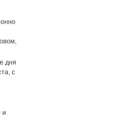
зонно
овом,
е дня
та, с
 и