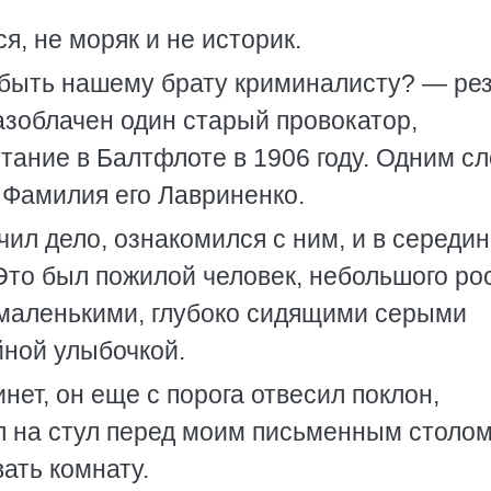
я, не моряк и не историк.
 быть нашему брату криминалисту? — ре
азоблачен один старый провокатор,
ание в Балтфлоте в 1906 году. Одним сл
Фамилия его Лавриненко.
ил дело, ознакомился с ним, и в середин
Это был пожилой человек, небольшого рос
 маленькими, глубоко сидящими серыми
йной улыбочкой.
инет, он еще с порога отвесил поклон,
л на стул перед моим письменным столом
ать комнату.