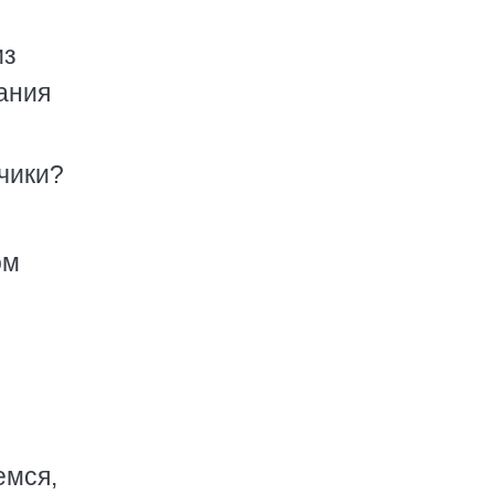
из
ания
чики?
ом
емся,