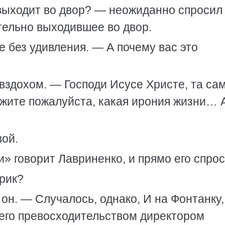
 выходит во двор? — неожиданно спросил 
тельно выходившее во двор.
е без удивления. — А почему вас это
здохом. — Господи Исусе Христе, та са
жите пожалуйста, какая ирония жизни… 
вой.
и» говорит Лавриненко, и прямо его спрос
рик?
он. — Случалось, однако, И на Фонтанку,
его превосходительством директором