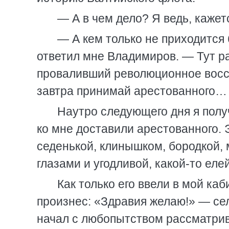
— А в чем дело? Я ведь, кажетс
— А кем только не приходится
ответил мне Владимиров. — Тут р
проваливший революционное восст
завтра принимай арестованного… 
Наутро следующего дня я получ
ко мне доставили арестованного. 
седенькой, клинышком, бородкой,
глазами и угодливой, какой-то еле
Как только его ввели в мой каб
произнес: «Здравия желаю!» — се
начал с любопытством рассматрив