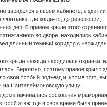
дно засиделся в своем кабинете, в здании
 Фонтанке, где когда-то, до революции,
них дел. В правом крыле этого странног
 пятиэтажного во дворе, находились каби
 вел длинный темный коридор с неожида
ого крыла некогда находилась охранка, и
алась. Вероятно, поэтому правое крыло з
о свой особый подъезд и, кроме того, вы
и на Пантелеймоновскую улицу.
да дома начиналась роскошная мраморная
второй этаж, где в свое время была прие