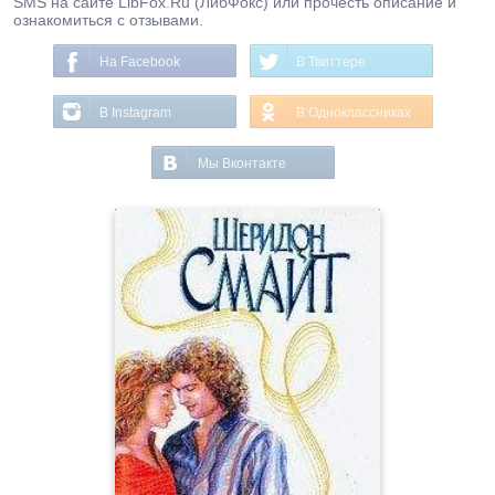
SMS на сайте LibFox.Ru (ЛибФокс) или прочесть описание и
ознакомиться с отзывами.
На Facebook
В Твиттере
В Instagram
В Одноклассниках
Мы Вконтакте