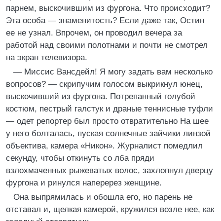
парнем, выскочившим из фургона. Что происходит?
Эта особа — знаменитость? Если даже так, Остин
ее не узнал. Впрочем, он проводил вечера за
работой над своими полотнами и почти не смотрел
на экран телевизора.
— Миссис Вансдейл! Я могу задать вам несколько
вопросов? — скрипучим голосом выкрикнул юнец,
выскочивший из фургона. Потрепанный голубой
костюм, пестрый галстук и драные теннисные туфли
— одет репортер был просто отвратительно На шее
у него болталась, пуская солнечные зайчики линзой
объектива, камера «Никон». Журналист помедлил
секунду, чтобы откинуть со лба пряди
взлохмаченных рыжеватых волос, захлопнул дверцу
фургона и ринулся наперерез женщине.
Она выпрямилась и обошла его, но парень не
отставал и, щелкая камерой, кружился возле нее, как