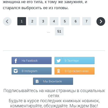
женщина не его типа, к тому же замужняя, и
старался выбросить ее из головы.
1
2
3
4
5
6
7
...
51
На Facebook
В Твиттере
В Instagram
В Одноклассниках
Мы Вконтакте
Подписывайтесь на наши страницы в социальных
сетях.
Будьте в курсе последних книжных новинок,
комментируйте, обсуждайте. Мы ждём Вас!