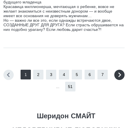
будущего младенца
Красавица миллионерша, мечтающая о ребенке, вовсе не
желает знакомиться с неизвестным донором — и вообще
имеет все основания не доверять мужчинам…
Но — важно ли все это, если однажды встречаются двое,
СОЗДАННЫЕ ДРУГ ДЛЯ ДРУГА? Если страсть обрушивается на
них подобно урагану? Если любовь дарит счастье?!
1
2
3
4
5
6
7
...
51
Шеридон СМАЙТ