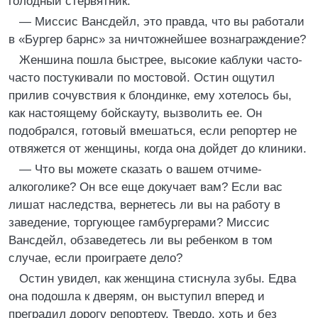
голодный стервятник.
— Миссис Вансдейл, это правда, что вы работали
в «Бургер барнс» за ничтожнейшее вознаграждение?
Женшина пошла быстрее, высокие каблуки часто-
часто постукивали по мостовой. Остин ощутил
прилив сочувствия к блондинке, ему хотелось бы,
как настоящему бойскауту, вызволить ее. Он
подобрался, готовый вмешаться, если репортер не
отвяжется от женщины, когда она дойдет до клиники.
— Что вы можете сказать о вашем отчиме-
алкоголике? Он все еще докучает вам? Если вас
лишат наследства, вернетесь ли вы на работу в
заведение, торгующее гамбургерами? Миссис
Вансдейл, обзаведетесь ли вы ребенком в том
случае, если проиграете дело?
Остин увидел, как женщина стиснула зубы. Едва
она подошла к дверям, он выступил вперед и
преградил дорогу репортеру. Твердо, хоть и без