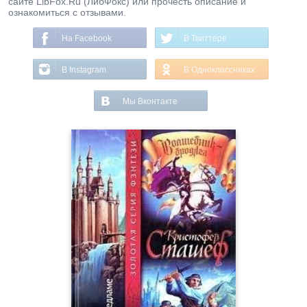
сайте LibFox.Ru (ЛибФокс) или прочесть описание и
ознакомиться с отзывами.
На Facebook
В Твиттере
В Instagram
В Одноклассниках
Мы Вконтакте