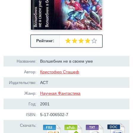
Рейтинг:
Название:
Волшебник не в своем уме
Автор:
Кристофер Сташеф
Издательство:
АСТ
Жанр:
Научная Фантастика
Год:
2001
ISBN:
5-17-006502-7
Скачать: