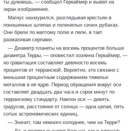
ты думаешь, — сообщил Геркаймер и вывел на
экран изображение.
Магнус нахмурился, разглядывая крестьян в
поношенных шляпах и полинялых синих рубахах.
Они брели по желтому полю и пели, в такт
размахивая серпами.
— Диаметр планеты на восемь процентов больше
диаметра Терры, — оповестил хозяина Геркаймер, —
но гравитация составляет девяносто восемь
процентов от терранской. Вероятно, это связано с
меньшим процентным содержанием тяжелых
металлов в ее ядре. Период обращения вокруг оси
составляет двадцать два часа и сорок минут по
терранскому стандарту. Наклон оси — девять
градусов, расстояние от солнца — одна целая, пять
сотых астрономических единиц.
— Значит, там немного холоднее, чем на Терре?
— Да, и полярные шапки больше, как и площадь