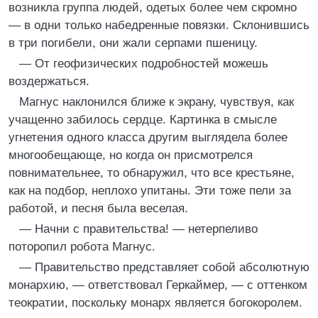
возникла группа людей, одетых более чем скромно
— в одни только набедренные повязки. Склонившись
в три погибели, они жали серпами пшеницу.
— От геофизических подробностей можешь
воздержаться.
Магнус наклонился ближе к экрану, чувствуя, как
учащенно забилось сердце. Картинка в смысле
угнетения одного класса другим выглядела более
многообещающе, но когда он присмотрелся
повнимательнее, то обнаружил, что все крестьяне,
как на подбор, неплохо упитаны. Эти тоже пели за
работой, и песня была веселая.
— Начни с правительства! — нетерпеливо
поторопил робота Магнус.
— Правительство представляет собой абсолютную
монархию, — ответствовал Геркаймер, — с оттенком
теократии, поскольку монарх является богокоролем.