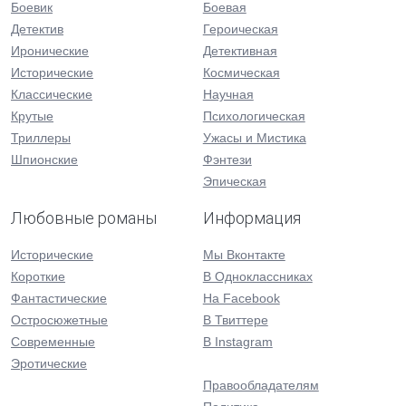
Боевик
Боевая
Детектив
Героическая
Иронические
Детективная
Исторические
Космическая
Классические
Научная
Крутые
Психологическая
Триллеры
Ужасы и Мистика
Шпионские
Фэнтези
Эпическая
Любовные романы
Информация
Исторические
Мы Вконтакте
Короткие
В Одноклассниках
Фантастические
На Facebook
Остросюжетные
В Твиттере
Современные
В Instagram
Эротические
Правообладателям