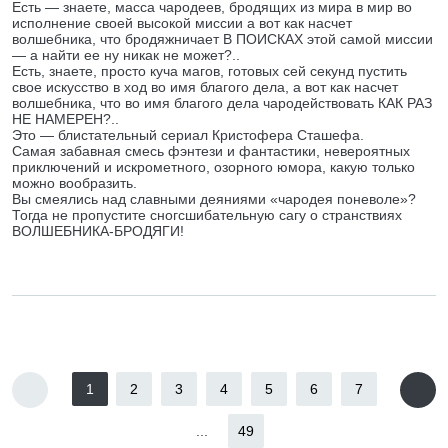
Есть — знаете, масса чародеев, бродящих из мира в мир во
исполнение своей высокой миссии а вот как насчет
волшебника, что бродяжничает В ПОИСКАХ этой самой миссии
— а найти ее ну никак не может?..
Есть, знаете, просто куча магов, готовых сей секунд пустить
свое искусство в ход во имя благого дела, а вот как насчет
волшебника, что во имя благого дела чародействовать КАК РАЗ
НЕ НАМЕРЕН?..
Это — блистательный сериал Кристофера Сташефа.
Самая забавная смесь фэнтези и фантастики, невероятных
приключений и искрометного, озорного юмора, какую только
можно вообразить.
Вы смеялись над славными деяниями «чародея поневоле»?
Тогда не пропустите сногсшибательную сагу о странствиях
ВОЛШЕБНИКА-БРОДЯГИ!
1
2
3
4
5
6
7
...
49