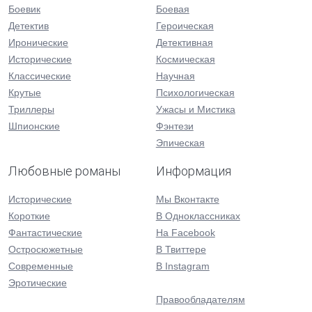
Боевик
Боевая
Детектив
Героическая
Иронические
Детективная
Исторические
Космическая
Классические
Научная
Крутые
Психологическая
Триллеры
Ужасы и Мистика
Шпионские
Фэнтези
Эпическая
Любовные романы
Информация
Исторические
Мы Вконтакте
Короткие
В Одноклассниках
Фантастические
На Facebook
Остросюжетные
В Твиттере
Современные
В Instagram
Эротические
Правообладателям