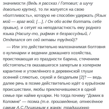
значимости
(Ведь я рассказ / Готовил; а шучу
довольно крупно)
, то ли жалуется на свою
«болтливость», которую не способен удержать
(Язык
мой — враг мой; […], / Он обо всём болтать себе
привык),
и сетует на неподвластность ему родного
языка
(Насилу-то, рифмач я безрассудный, /
Отделался от сей октавы трудной)?
— Или это действительно малозначимая болтовня
о кулинарии и ведении домашнего хозяйства,
проистекающая из праздности барина, стечением
обстоятельств оказавшегося запертым в холерном
карантине и утомлённого в деревенской глуши
осенней слякотью, скукой и бездельем [2]? — ведь
далее речь в поэме действительно идёт о курьёзном
происшествии, якобы приключившемся в одной
семье при найме кухарки. Но тогда почему “Домик в
Коломне” — поэма
(т.е. произведение, отнесённое
самим А.С.Пушкиным к жанру, традиционно