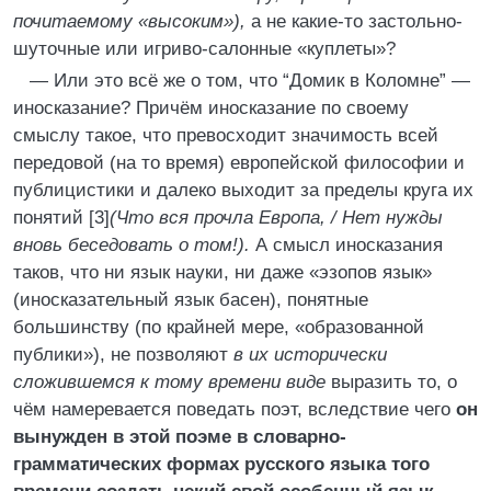
почитаемому «высоким»),
а не какие-то застольно-
шуточные или игриво-салонные «куплеты»?
— Или это всё же о том, что “Домик в Коломне” —
иносказание? Причём иносказание по своему
смыслу такое, что превосходит значимость всей
передовой (на то время) европейской философии и
публицистики и далеко выходит за пределы круга их
понятий [3]
(Что вся прочла Европа, / Нет нужды
вновь беседовать о том!).
А смысл иносказания
таков, что ни язык науки, ни даже «эзопов язык»
(иносказательный язык басен), понятные
большинству (по крайней мере, «образованной
публики»), не позволяют
в их исторически
сложившемся к тому времени виде
выразить то, о
чём намеревается поведать поэт, вследствие чего
он
вынужден в этой поэме в словарно-
грамматических формах русского языка того