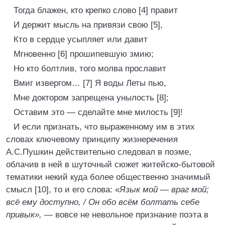
Тогда блажен, кто крепко слово [4] правит
И держит мысль на привязи свою [5],
Кто в сердце усыпляет или давит
Мгновенно [6] прошипевшую змию;
Но кто болтлив, того молва прославит
Вмиг извергом… [7] Я воды Леты пью,
Мне доктором запрещена унылость [8];
Оставим это — сделайте мне милость [9]!
И если признать, что выраженному им в этих
словах ключевому принципу жизнеречения
А.С.Пушкин действительно следовал в поэме,
облачив в ней в шуточный сюжет житейско-бытовой
тематики некий куда более общественно значимый
смысл [10], то и его слова: «
Язык мой — враг мой;
всё ему доступно, / Он обо всём болтать себе
привык», —
вовсе не невольное признание поэта в