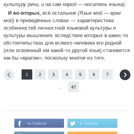
культуру речи, и на сам народ — носитель языка)
.
И во-вторых,
всё остальное
(Язык мой — враг
мой)
в приведённых словах — характеристика
особенностей личностной языковой культуры и
культуры мышления, вследствие которых в каких-то
обстоятельствах для всякого человека его родной
(или освоенный им какой-то другой язык) становится
как бы «врагом», поскольку многое из того,
1
2
3
4
5
6
7
...
47
На Facebook
В Твиттере