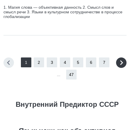
1. Магия слова — объективная данность 2. Смысл слов и
смысл речи 3. Языки в культурном сотрудничестве в процессе
глобализации
1
2
3
4
5
6
7
...
47
Внутренний Предиктор СССР