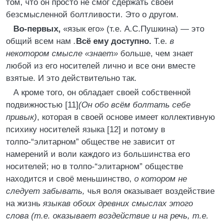
том, что он просто не смог сдержать своей
безсмысленной болтливости. Это о другом.
Во-первых,
«язык его» (т.е. А.С.Пушкина) — это
общий всем нам
.
Всё ему доступно.
Т.е.
в
некотором смысле «знает»
больше, чем знает
любой из его носителей лично и все они вместе
взятые. И это действительно так.
А кроме того, он обладает своей собственной
подвижностью [11]
(Он обо всём болтать себе
привык)
, которая в своей основе имеет коллективную
психику носителей языка [12] и потому в
толпо-“элитарном” обществе не зависит от
намерений и воли каждого из большинства его
носителей; но в толпо-“элитарном” обществе
находится и своё меньшинство,
о котором не
следует забывать,
чья воля оказывает воздействие
на жизнь
языка
в обоих древних смыслах этого
слова (т.е. оказывает воздействие и на речь, т.е.