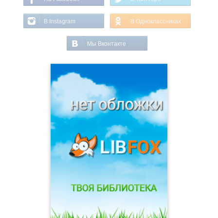
В Instagram
В Одноклассниках
Мы Вконтакте