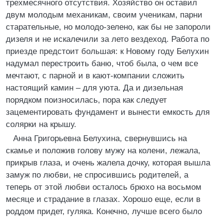
трехмесячного отсутствия. Хозяйство он оставил
двум молодым механикам, своим ученикам, парни
старательные, но молодо-зелено, как бы не запороли
дизеля и не искалечили за лето вездеход. Работа по
приезде предстоит большая: к Новому году Белухин
надумал перестроить баню, чтоб была, о чем все
мечтают, с парной и в кают-компании сложить
настоящий камин – для уюта. Да и дизельная
порядком поизносилась, пора как следует
зацементировать фундамент и вынести емкость для
солярки на крышу.
Анна Григорьевна Белухина, свернувшись на
скамье и положив голову мужу на колени, лежала,
прикрыв глаза, и очень жалела дочку, которая вышла
замуж по любви, не спросившись родителей, а
теперь от этой любви осталось брюхо на восьмом
месяце и страдание в глазах. Хорошо еще, если в
роддом придет, гуляка. Конечно, лучше всего было