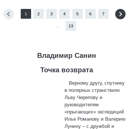
1
2
3
4
5
6
7
...
13
Владимир Санин
Точка возврата
Верному другу, спутнику
в полярных странствиях
Льву Черепову и
руководителям
«прыгающих» экспедиций
Илье Романову и Валерию
Лунину – с дружбой и