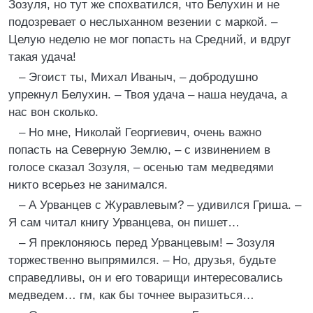
Зозуля, но тут же спохватился, что Белухин и не
подозревает о неслыханном везении с маркой. –
Целую неделю не мог попасть на Средний, и вдруг
такая удача!
– Эгоист ты, Михал Иваныч, – добродушно
упрекнул Белухин. – Твоя удача – наша неудача, а
нас вон сколько.
– Но мне, Николай Георгиевич, очень важно
попасть на Северную Землю, – с извинением в
голосе сказал Зозуля, – осенью там медведями
никто всерьез не занимался.
– А Урванцев с Журавлевым? – удивился Гриша. –
Я сам читал книгу Урванцева, он пишет…
– Я преклоняюсь перед Урванцевым! – Зозуля
торжественно выпрямился. – Но, друзья, будьте
справедливы, он и его товарищи интересовались
медведем… гм, как бы точнее выразиться…