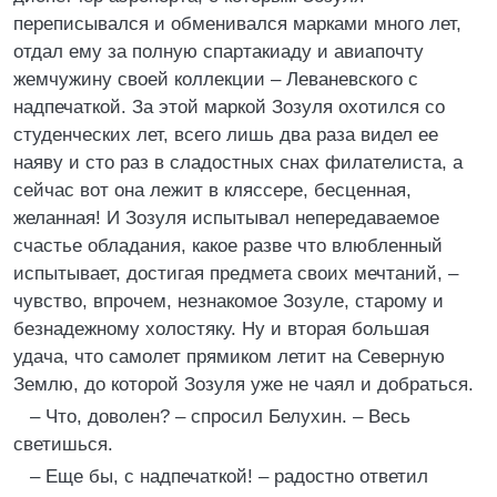
переписывался и обменивался марками много лет,
отдал ему за полную спартакиаду и авиапочту
жемчужину своей коллекции – Леваневского с
надпечаткой. За этой маркой Зозуля охотился со
студенческих лет, всего лишь два раза видел ее
наяву и сто раз в сладостных снах филателиста, а
сейчас вот она лежит в кляссере, бесценная,
желанная! И Зозуля испытывал непередаваемое
счастье обладания, какое разве что влюбленный
испытывает, достигая предмета своих мечтаний, –
чувство, впрочем, незнакомое Зозуле, старому и
безнадежному холостяку. Ну и вторая большая
удача, что самолет прямиком летит на Северную
Землю, до которой Зозуля уже не чаял и добраться.
– Что, доволен? – спросил Белухин. – Весь
светишься.
– Еще бы, с надпечаткой! – радостно ответил