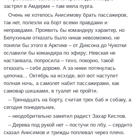
застрял в Амдерме – там мела пурга.
Очень не хотелось Анисимову брать пассажиров,
так нет, полезли на борт всеми правдами и
неправдами. Проявить бы командиру характер, но
Белухиным отказать было никак невозможно, не
поняли бы этого в Арктике – от Диксона до Чукотки
ославили бы командира по эфиру; Невская не
настаивала, попросила – тихо, покорно, такой
отказать – себе дороже. А за ними потянулась
цепочка… Октябрь на исходе, вот-вот наступит
полная ночь, а самолет набит пассажирами, как
самовар шишками, в туалет не пройти.
– Тринадцать на борту, считая трех баб и собаку, а
сегодня понедельник,
– неодобрительно заметил радист Захар Кислов.
– Дерева под рукой нет – постучи по лбу, – сердито
сказал Анисимов и трижды поплевал через плечо.