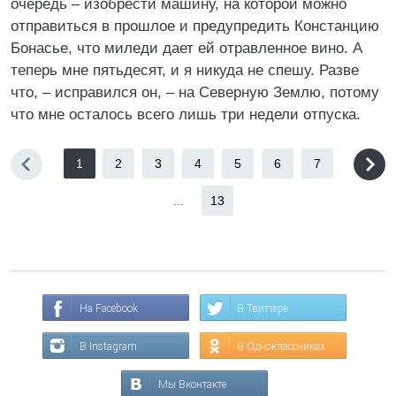
очередь – изобрести машину, на которой можно
отправиться в прошлое и предупредить Констанцию
Бонасье, что миледи дает ей отравленное вино. А
теперь мне пятьдесят, и я никуда не спешу. Разве
что, – исправился он, – на Северную Землю, потому
что мне осталось всего лишь три недели отпуска.
1
2
3
4
5
6
7
...
13
На Facebook
В Твиттере
В Instagram
В Одноклассниках
Мы Вконтакте