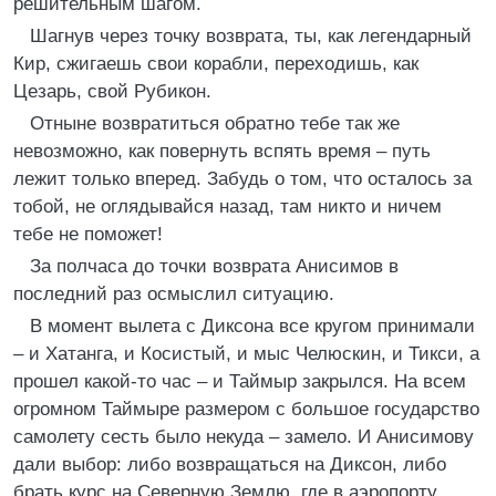
решительным шагом.
Шагнув через точку возврата, ты, как легендарный
Кир, сжигаешь свои корабли, переходишь, как
Цезарь, свой Рубикон.
Отныне возвратиться обратно тебе так же
невозможно, как повернуть вспять время – путь
лежит только вперед. Забудь о том, что осталось за
тобой, не оглядывайся назад, там никто и ничем
тебе не поможет!
За полчаса до точки возврата Анисимов в
последний раз осмыслил ситуацию.
В момент вылета с Диксона все кругом принимали
– и Хатанга, и Косистый, и мыс Челюскин, и Тикси, а
прошел какой-то час – и Таймыр закрылся. На всем
огромном Таймыре размером с большое государство
самолету сесть было некуда – замело. И Анисимову
дали выбор: либо возвращаться на Диксон, либо
брать курс на Северную Землю, где в аэропорту