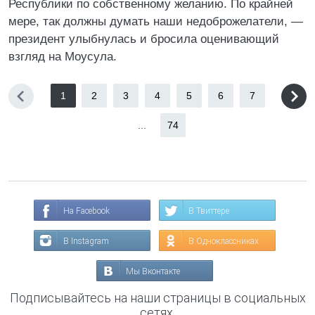
Республики по собственному желанию. По крайней
мере, так должны думать наши недоброжелатели, —
президент улыбнулась и бросила оценивающий
взгляд на Моусула.
1
2
3
4
5
6
7
...
74
На Facebook
В Твиттере
В Instagram
В Одноклассниках
Мы Вконтакте
Подписывайтесь на наши страницы в социальных
сетях.