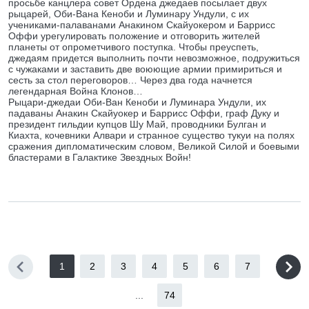
просьбе канцлера совет Ордена джедаев посылает двух
рыцарей, Оби-Вана Кеноби и Луминару Ундули, с их
учениками-палаванами Анакином Скайуокером и Баррисс
Оффи урегулировать положение и отговорить жителей
планеты от опрометчивого поступка. Чтобы преуспеть,
джедаям придется выполнить почти невозможное, подружиться
с чужаками и заставить две воюющие армии примириться и
сесть за стол переговоров… Через два года начнется
легендарная Война Клонов…
Рыцари-джедаи Оби-Ван Кеноби и Луминара Ундули, их
падаваны Анакин Скайуокер и Баррисс Оффи, граф Дуку и
президент гильдии купцов Шу Май, проводники Булган и
Киахта, кочевники Алвари и странное существо тукуи на полях
сражения дипломатическим словом, Великой Силой и боевыми
бластерами в Галактике Звездных Войн!
1
2
3
4
5
6
7
...
74