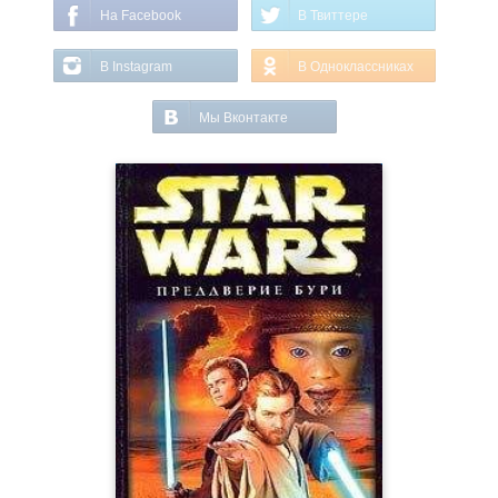
На Facebook
В Твиттере
В Instagram
В Одноклассниках
Мы Вконтакте