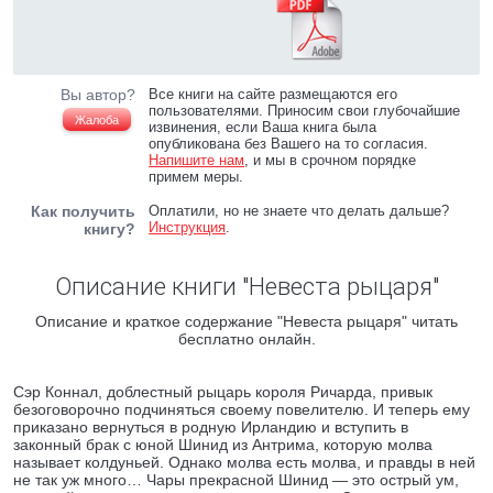
Вы автор?
Все книги на сайте размещаются его
пользователями. Приносим свои глубочайшие
Жалоба
извинения, если Ваша книга была
опубликована без Вашего на то согласия.
Напишите нам
, и мы в срочном порядке
примем меры.
Как получить
Оплатили, но не знаете что делать дальше?
Инструкция
.
книгу?
Описание книги "Невеста рыцаря"
Описание и краткое содержание "Невеста рыцаря" читать
бесплатно онлайн.
Сэр Коннал, доблестный рыцарь короля Ричарда, привык
безоговорочно подчиняться своему повелителю. И теперь ему
приказано вернуться в родную Ирландию и вступить в
законный брак с юной Шинид из Антрима, которую молва
называет колдуньей. Однако молва есть молва, и правды в ней
не так уж много… Чары прекрасной Шинид — это острый ум,