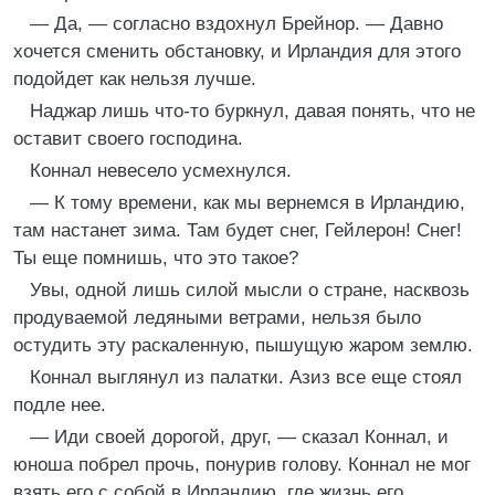
— Да, — согласно вздохнул Брейнор. — Давно
хочется сменить обстановку, и Ирландия для этого
подойдет как нельзя лучше.
Наджар лишь что-то буркнул, давая понять, что не
оставит своего господина.
Коннал невесело усмехнулся.
— К тому времени, как мы вернемся в Ирландию,
там настанет зима. Там будет снег, Гейлерон! Снег!
Ты еще помнишь, что это такое?
Увы, одной лишь силой мысли о стране, насквозь
продуваемой ледяными ветрами, нельзя было
остудить эту раскаленную, пышущую жаром землю.
Коннал выглянул из палатки. Азиз все еще стоял
подле нее.
— Иди своей дорогой, друг, — сказал Коннал, и
юноша побрел прочь, понурив голову. Коннал не мог
взять его с собой в Ирландию, где жизнь его