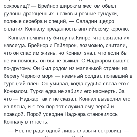
сокровищ? — Брейнор широким жестом обвел
рулоны драгоценных шелков и резные сундуки,
полные серебра и специй, — Саладин щедро
оплатил Конналу преданность английскому королю.
Коннал помнил ту битву на Кипре, что связала их
навсегда. Брейнор и Гейлерон, возможно, считали,
что он спас им жизнь, но Коннал знал, что если бы
не их помощь, он бы не выжил. С Наджаром вышло
по-другому. Он был родом из маленькой страны на
берегу Черного моря — наемный солдат, попавший в
турецкий плен. Он умирал, когда судьба свела его с
Конналом. Турки едва не забили его насмерть. За
что — Наджар так и не сказал. Коннал вызволил его
из плена, и с тех пор тот служил ему верой и
правдой. Порой усердие Наджара становилось
Конналу в тягость.
— Нет, не ради одной лишь славы и сокровищ, —