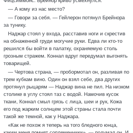
Фицсиммонс. Брейнор криво усмехнулся:
— А кому из нас место?
— Говори за себя. — Гейлерон потянул Брейнора
за тунику.
Наджар стоял у входа, расставив ноги и скрестив
на обнаженной груди могучие руки. Едва ли кто-то
решился бы войти в палатку, охраняемую столь
грозным стражем. Коннал вдруг передумал выгонять
товарищей.
— Чертова страна, — пробормотал он, разливая по
трем кубкам вино. Один он взял себе, два других
протянул рыцарям — Наджар вина не пил. На низком
столике в углу стоял таз с водой. Намочив кусок
ткани, Коннал смыл грязь с лица, шеи и рук, Кожа
его под жарким солнцем этой страны стала почти
такой же темной, как у Наджара.
«Как не похож я теперь на того бледного юнца,
каким меня помнят соплеменники», — подумал он. И