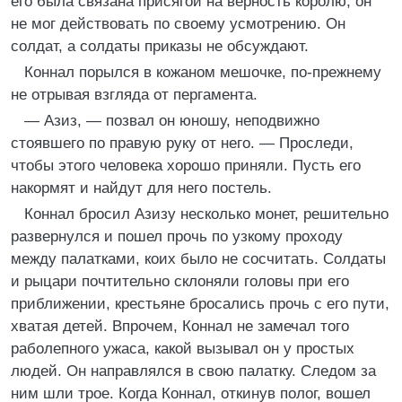
его была связана присягой на верность королю, он
не мог действовать по своему усмотрению. Он
солдат, а солдаты приказы не обсуждают.
Коннал порылся в кожаном мешочке, по-прежнему
не отрывая взгляда от пергамента.
— Азиз, — позвал он юношу, неподвижно
стоявшего по правую руку от него. — Проследи,
чтобы этого человека хорошо приняли. Пусть его
накормят и найдут для него постель.
Коннал бросил Азизу несколько монет, решительно
развернулся и пошел прочь по узкому проходу
между палатками, коих было не сосчитать. Солдаты
и рыцари почтительно склоняли головы при его
приближении, крестьяне бросались прочь с его пути,
хватая детей. Впрочем, Коннал не замечал того
раболепного ужаса, какой вызывал он у простых
людей. Он направлялся в свою палатку. Следом за
ним шли трое. Когда Коннал, откинув полог, вошел