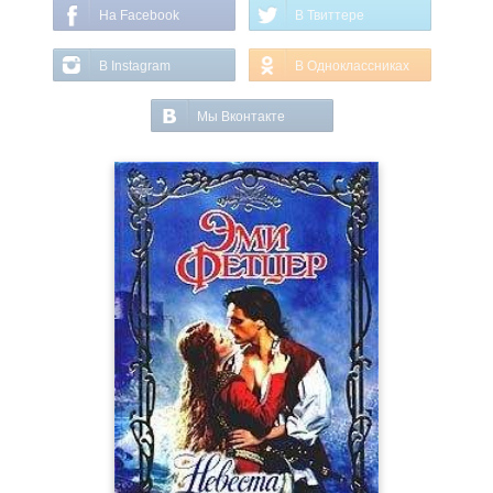
На Facebook
В Твиттере
В Instagram
В Одноклассниках
Мы Вконтакте