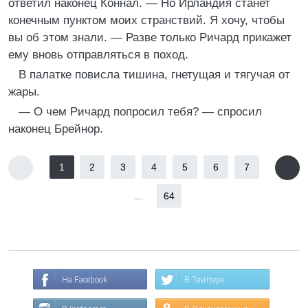
ответил наконец Коннал. — Но Ирландия станет
конечным пунктом моих странствий. Я хочу, чтобы
вы об этом знали. — Разве только Ричард прикажет
ему вновь отправляться в поход.
В палатке повисла тишина, гнетущая и тягучая от
жары.
— О чем Ричард попросил тебя? — спросил
наконец Брейнор.
1
2
3
4
5
6
7
...
64
На Facebook
В Твиттере