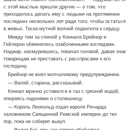
с этой мыслью пришли другие — о том, что
приходилось делать ему с людьми на протяжении
последних нескольких лет ради того, чтобы остаться
в живых. Тоска мутной волной подкатила к сердцу.
Между тем за спиной у Коннала Брейнор и
Гейлерон обменялись озабоченными взглядами.
Наджар, нахмурившись, покачал головой, давая знак
товарищам не приставать с расспросами к его
господину.
Брейнор не внял молчаливому предупреждению.
— Валяй, старина, рассказывай.
Коннал мрачно уставился в таз с грязной водой,
опираясь ладонями о столешницу.
— Король Леопольд отдал короля Ричарда
заложником Священной Римской империи до тех
пор, пока не соберет выкуп.
— Видит Бог, ему это дорого обойдется, —