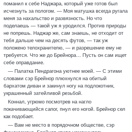
поманил к себе Наджара, который уже готов был
исчезнуть за пологом. — Моя матушка всегда ругала
меня за нахальство и развязность. Но что
поделаешь — такой уж я уродился. Против природы
не попрешь. Наджар же, сам знаешь, не отходит от
тебя дальше чем на десять футов, — так уж
положено телохранителю, — и разрешение ему не
требуется. Что же до Брейнора… Пусть он сам ищет
себе оправдание.
— Палатка Пендрагона уютнее моей. — С этими
словами сэр Брейнор плюхнулся на обитый
бархатом диван и закинул ногу на подлокотник,
украшенный затейливой резьбой.
Коннал, угрюмо посмотрев на нагло
покачивающийся сапог, пнул его ногой. Брейнор сел
как подобает.
— Вам не место в порядочном обществе, сэр