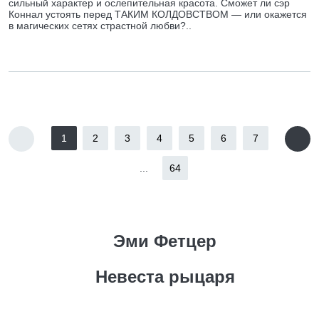
сильный характер и ослепительная красота. Сможет ли сэр
Коннал устоять перед ТАКИМ КОЛДОВСТВОМ — или окажется
в магических сетях страстной любви?..
1
2
3
4
5
6
7
...
64
Эми Фетцер
Невеста рыцаря