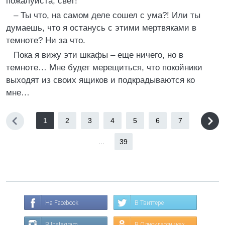
пожалуйста, свет!
– Ты что, на самом деле сошел с ума?! Или ты
думаешь, что я останусь с этими мертвяками в
темноте? Ни за что.
Пока я вижу эти шкафы – еще ничего, но в
темноте… Мне будет мерещиться, что покойники
выходят из своих ящиков и подкрадываются ко
мне…
1
2
3
4
5
6
7
...
39
На Facebook
В Твиттере
В Instagram
В Одноклассниках