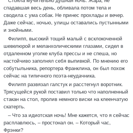
Стояла мучительно душная ночь. Жара, не
спадавшая весь день, обливала потом тела и
сводила с ума собак. Не принес прохлады и вечер.
Даже сейчас, ночью, улицы оставались пустынными
и знойными.
Филипп, высокий тощий малый с всклокоченной
шевелюрой и меланхолическими глазами, сидел в
отдаленном уголке клуба прессы и не спеша, но
настойчиво заполнял себя выпивкой. По мнению его
собутыльника, репортера Франклина, он был похож
сейчас на типичного поэта-неудачника.
Филипп развязал галстук и расстегнул воротник.
Трясущейся рукой поставил только что наполненный
стакан на стол, пролив немного виски на клеенчатую
скатерть.
– Что за идиотская ночь! Мне кажется, что я сейчас
расплавлюсь, – простонал он. – Который час,
Фрэнки?