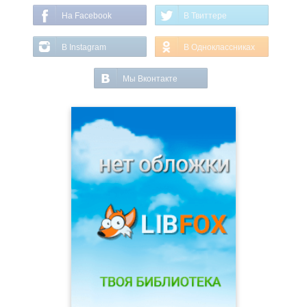
На Facebook
В Твиттере
В Instagram
В Одноклассниках
Мы Вконтакте