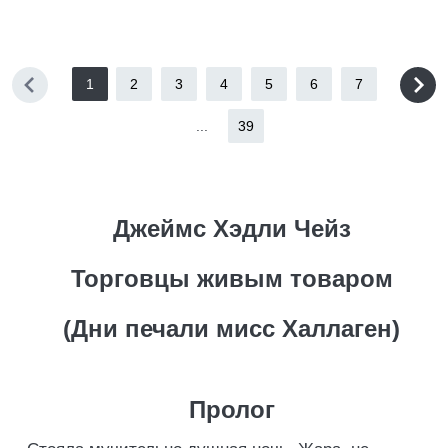
1
2
3
4
5
6
7
...
39
Джеймс Хэдли Чейз
Торговцы живым товаром
(Дни печали мисс Халлаген)
Пролог