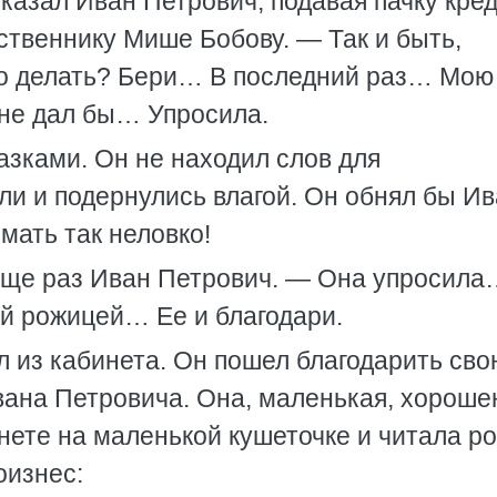
казал Иван Петрович, подавая пачку кре
ственнику Мише Бобову. — Так и быть,
то делать? Бери… В последний раз… Мою
е не дал бы… Упросила.
азками. Он не находил слов для
ели и подернулись влагой. Он обнял бы И
мать так неловко!
еще раз Иван Петрович. — Она упросила
ой рожицей… Ее и благодари.
 из кабинета. Он пошел благодарить сво
вана Петровича. Она, маленькая, хороше
инете на маленькой кушеточке и читала р
оизнес: