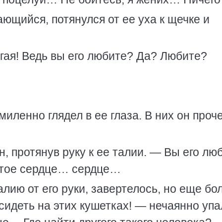
щийся, потянулся от ее уха к щечке и
гая! Ведь вы его любите? Да? Любите?
ленно глядел в ее глаза. В них он проч
 протянув руку к ее талии. — Вы его л
отое сердце… сердце…
лию от его руки, завертелось, но еще бо
идеть на этих кушетках! — нечаянно упа