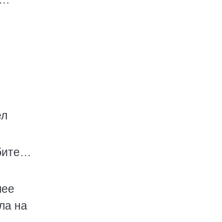
ел
юбите…
лее
ла на