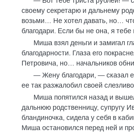
— Вот тебе триста рублей! — с
своему секретарю и дальнему род
возьми… Не хотел давать, но… ч
благодари. Если бы не она, я теб
Миша взял деньги и замигал гл
благодарности. Глаза его покрасн
Петровича, но… начальников обни
— Жену благодари, — сказал 
ее так разжалобил своей слезлив
Миша попятился назад и вышел
дальнюю родственницу, супругу И
бландиночка, сидела у себя в каб
Миша остановился перед ней и пр