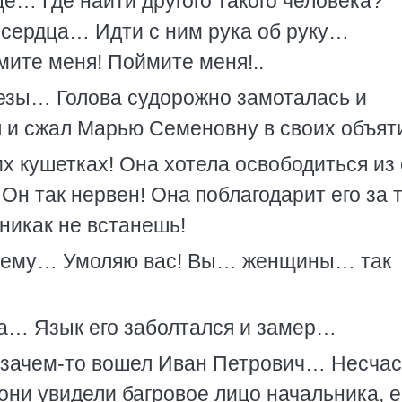
е… Где найти другого такого человека?
 сердца… Идти с ним рука об руку…
ите меня! Поймите меня!..
езы… Голова судорожно замоталась и
ал и сжал Марью Семеновну в своих объя
х кушетках! Она хотела освободиться из 
Он так нервен! Она поблагодарит его за т
никак не встанешь!
 ему… Умоляю вас! Вы… женщины… так
ва… Язык его заболтался и замер…
т зачем-то вошел Иван Петрович… Несча
они увидели багровое лицо начальника, е