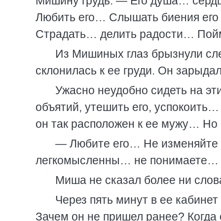
Мишину грудь. — Его душа… сердц
Любить его… Слышать биения его
Страдать… делить радости… Пойм
Из Мишиных глаз брызнули сл
склонилась к ее груди. Он зарыд
Ужасно неудобно сидеть на эти
объятий, утешить его, успокоить… 
он так расположен к ее мужу… Но 
— Любите его… Не изменяйте
легкомысленны… не понимаете…
Миша не сказал более ни сло
Через пять минут в ее кабине
Зачем он не пришел ранее? Когда 