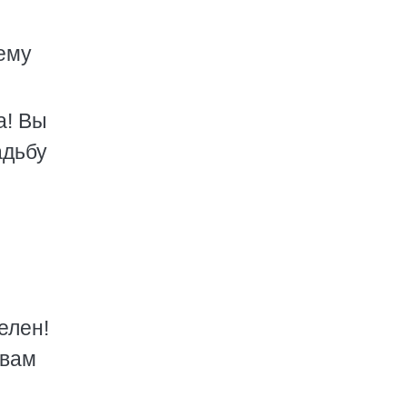
ему
а! Вы
адьбу
елен!
 вам