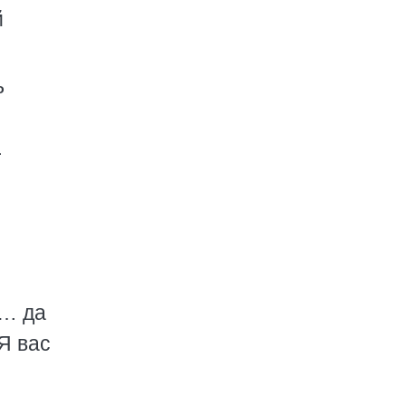
й
ь
…
!
у… да
Я вас
о…