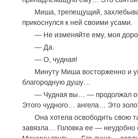
Миша, трепещущий, захлебываю
прикоснулся к ней своими усами.
— Не изменяйте ему, моя доро
— Да.
— О, чудная!
Минуту Миша восторженно и уми
благородную душу…
— Чудная вы… — продолжал он,
Этого чудного… ангела… Это зол
Она хотела освободить свою та
завязла… Головка ее — неудобно с