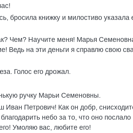
вас!
ь, бросила книжку и милостиво указала 
ак? Чем? Научите меня! Марья Семеновн
е! Ведь на эти деньги я справлю свою св
за. Голос его дрожал.
енькую ручку Марьи Семеновны.
ш Иван Петрович! Как он добр, снисходит
благодарить небо за то, что оно послало
его! Умоляю вас, любите его!