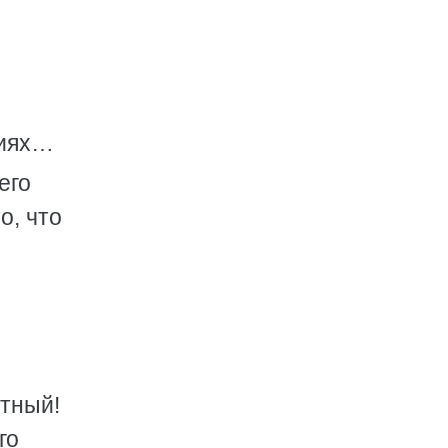
тиях…
его
о, что
стный!
го