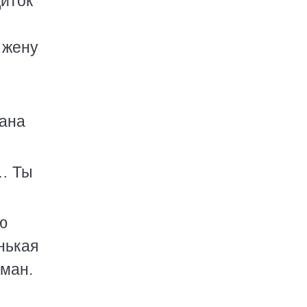
диток
 жену
вана
… Ты
ю
нькая
оман.