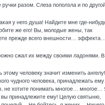
 ручки разом. Слеза поползла и по друго
какая у него душа! Найдите мне где-нибуд
юбите же его! Вы, молодые жены, так
щете прежде всего внешности… эффекта
рожно сжал их между своими ладонями. В
 этому человеку значит изменить ангелу
кого чудного человека, принадлежать ем
ы, не хотите понимать многое… многое… 
о вы принадлежите ему! Целую святыню,
 поцелуй… Не бойтесь, я жених… Ничег