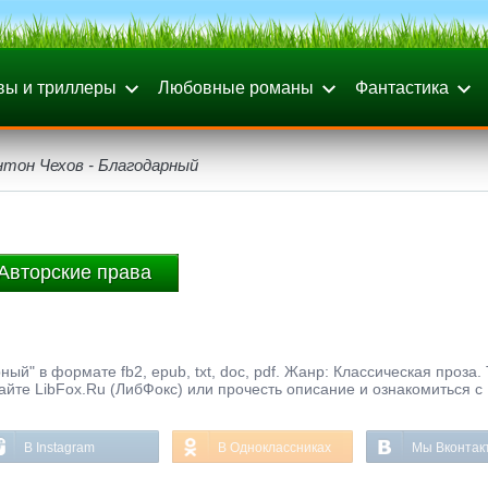
вы и триллеры
Любовные романы
Фантастика
нтон Чехов - Благодарный
Авторские права
ый" в формате fb2, epub, txt, doc, pdf. Жанр: Классическая проза.
айте LibFox.Ru (ЛибФокс) или прочесть описание и ознакомиться с
В Instagram
В Одноклассниках
Мы Вконтак