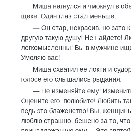
Миша нагнулся и чмокнул в обе
щеке. Один глаз стал меньше.
— Он стар, некрасив, но зато 
другую такую душу! Не найдете! Л
легкомысленны! Вы в мужчине и
Умоляю вас!
Миша схватил ее локти и судо
голосе его слышались рыдания.
— Не изменяйте ему! Изменить
Оцените его, полюбите! Любить та
ведь это блаженство! Вы, женщин
люблю страшно, бешено за то, чт
принадлежащую ему… Это святой