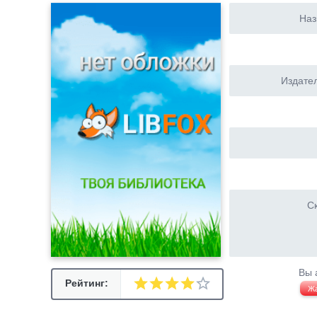
Наз
Издател
Ск
Вы 
Рейтинг:
Ж