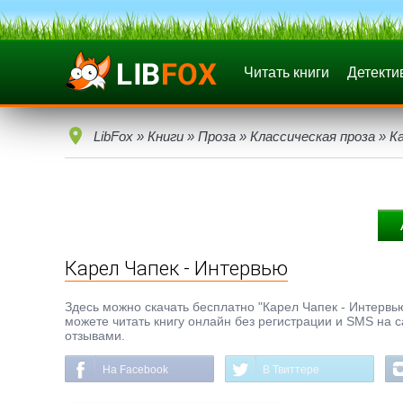
Читать книги
Детекти
LibFox
»
Книги
»
Проза
»
Классическая проза
» К
Карел Чапек - Интервью
Здесь можно скачать бесплатно "Карел Чапек - Интервью"
можете читать книгу онлайн без регистрации и SMS на с
отзывами.
На Facebook
В Твиттере