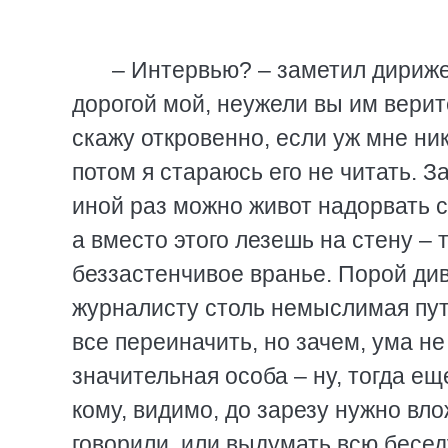
– Интервью? – заметил дириже
дорогой мой, неужели вы им верит
скажу откровенно, если уж мне ник
потом я стараюсь его не читать. 
иной раз можно живот надорвать со
а вместо этого лезешь на стену – 
беззастенчивое вранье. Порой див
журналисту столь немыслимая пут
все переиначить, но зачем, ума не
значительная особа – ну, тогда ещ
кому, видимо, до зарезу нужно вло
говорили, или выдумать всю беседу