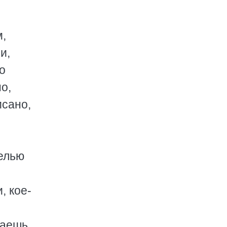
м,
и,
о
о,
исано,
целью
, кое-
лаешь.