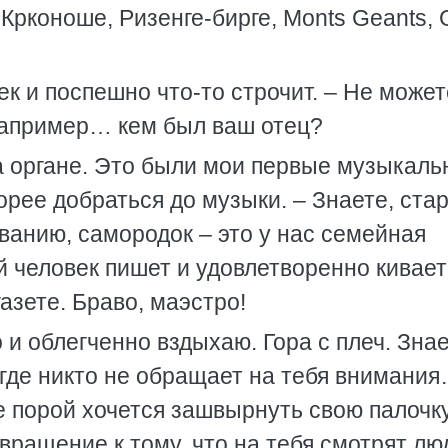
 Крконоше, Ризенге-бирге, Monts Geants, 
ек и поспешно что-то строчит. – Не может
Например… кем был ваш отец?
на органе. Это были мои первые музыкал
корее добраться до музыки. – Знаете, ста
званию, самородок – это у нас семейная
й человек пишет и удовлетворенно кивает
газете. Браво, маэстро!
 и облегченно вздыхаю. Гора с плеч. Знае
 где никто не обращает на тебя внимани
е порой хочется зашвырнуть свою палочк
вращение к тому, что на тебя смотрят лю