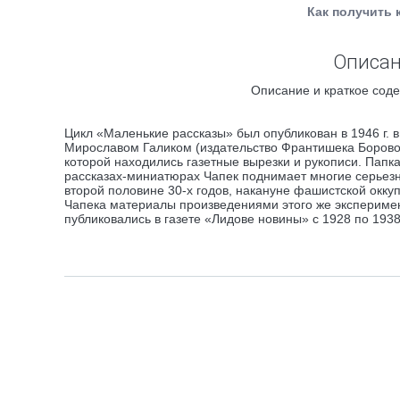
Как получить 
Описан
Описание и краткое соде
Цикл «Маленькие рассказы» был опубликован в 1946 г. 
Мирославом Галиком (издательство Франтишека Боровог
которой находились газетные вырезки и рукописи. Папка
рассказах-миниатюрах Чапек поднимает многие серьез
второй половине 30-х годов, накануне фашистской окк
Чапека материалы произведениями этого же эксперимен
публиковались в газете «Лидове новины» с 1928 по 1938