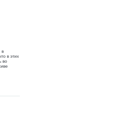
 в
то в этих
ь во
хиве