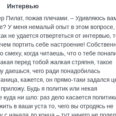
Интервью
р Пилат, пожав плечами. – Удивляюсь ва
е? У меня немалый опыт в этом вопросе, 
ак не удается отвертеться от интервью, т
Зачем портить себе настроение! Собственн
 смеху, когда читаешь, что о тебе понап
такая перед тобой жалкая стряпня, такое
у даешься, чего ради понадобилась
аница, кажется, он прямо-таки задался 
 приложу. Будь я политик или некая
е куда ни шло: раз дело касается политики
жить в ваши уста то, чего вы отродясь не
 с начала до конца – тут ничего не поде