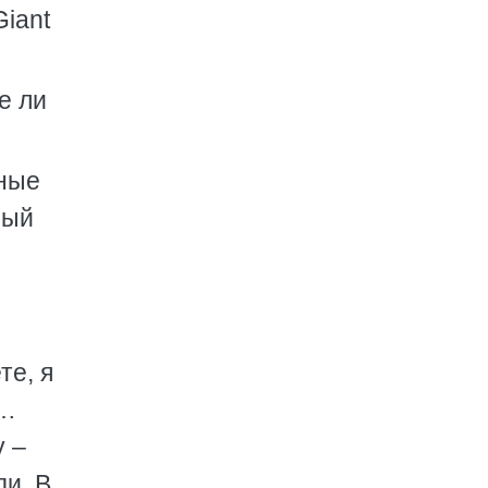
Giant
е ли
ьные
рый
те, я
я…
у –
ди. В