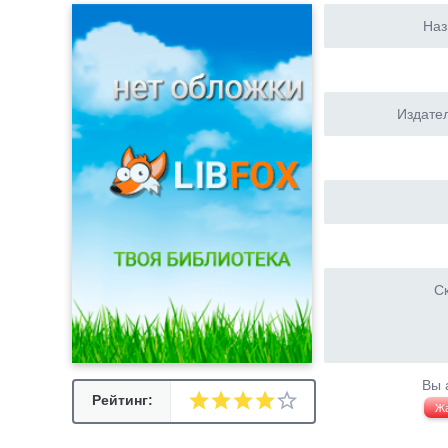
Наз
Издател
Ск
Вы 
Рейтинг:
Ж