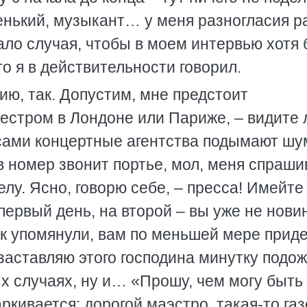
ленький, музыкант… у меня разногласия р
ало случая, чтобы в моем интервью хотя
о я в действительности говорил.
ию, так. Допустим, мне предстоит
стром в Лондоне или Париже, – видите 
 сами концертные агентства подымают шу
в номер звонит портье, мол, меня спраши
елу. Ясно, говорю себе, – пресса! Имейте
первый день, на второй – вы уже не новин
ок упомянули, вам по меньшей мере прид
 заставляю этого господина минутку подо
ых случаях, ну и… «Прошу, чем могу быть
кивается: дорогой маэстро, такая-то газ