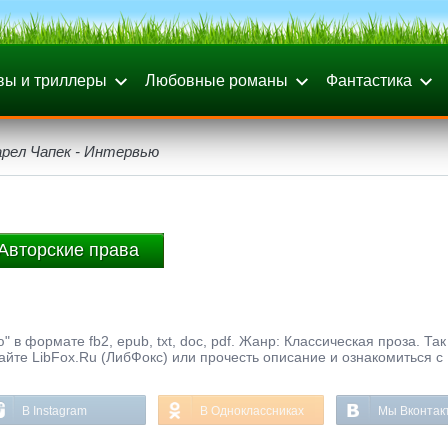
вы и триллеры
Любовные романы
Фантастика
арел Чапек - Интервью
Авторские права
 в формате fb2, epub, txt, doc, pdf. Жанр: Классическая проза. Та
айте LibFox.Ru (ЛибФокс) или прочесть описание и ознакомиться с
В Instagram
В Одноклассниках
Мы Вконтак