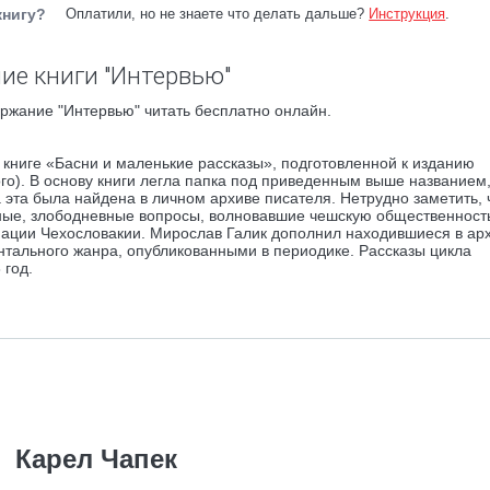
книгу?
Оплатили, но не знаете что делать дальше?
Инструкция
.
ие книги "Интервью"
ржание "Интервью" читать бесплатно онлайн.
в книге «Басни и маленькие рассказы», подготовленной к изданию
о). В основу книги легла папка под приведенным выше названием,
 эта была найдена в личном архиве писателя. Нетрудно заметить, ч
ные, злободневные вопросы, волновавшие чешскую общественност
упации Чехословакии. Мирослав Галик дополнил находившиеся в ар
тального жанра, опубликованными в периодике. Рассказы цикла
 год.
Карел Чапек