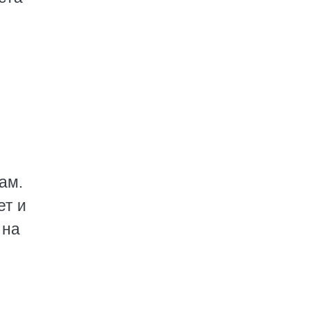
ам.
ет и
 на