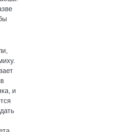
азве
 бы
ли,
миху.
вает
 в
ка, и
ется
ждать
ета