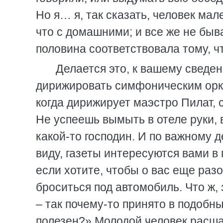
Но я… я, так сказать, человек ма
что с домашними; и все же не быв
половина соответствовала тому, чт
Делается это, к вашему сведен
дирижировать симфоническим орке
когда дирижирует маэстро Пилат,
Не успеешь вымыть в отеле руки, 
какой-то господин. И по важному д
виду, газеты интересуются вами в 
если хотите, чтобы о вас еще раз
броситься под автомобиль. Что ж,
– так почему-то принято в подобн
полезен?» Молодой человек расшар