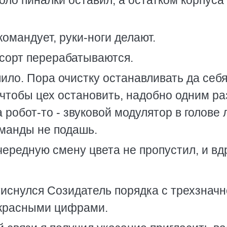
оло пиналки оставил, а остатком корпуса
командует, руки-ноги делают.
сорт перерабатываются.
пило. Пора очистку останавливать да себ
, чтобы цех остановить, надобно одним р
а робот-то - звуковой модулятор в голове
оманды не подашь.
ередную смену цвета не пропустил, и вдру
тиснулся Созидатель порядка с трехзнач
 красными цифрами.