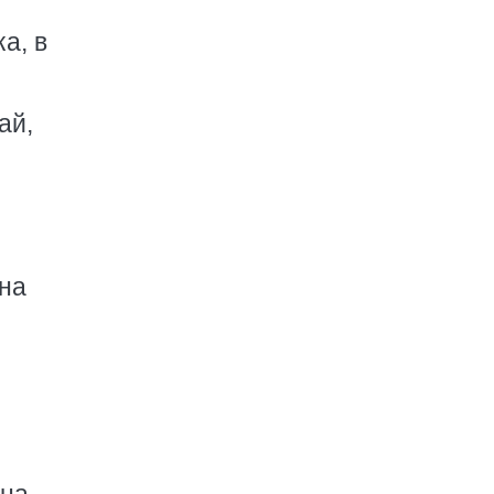
а, в
ай,
 на