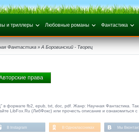
вы и триллеры
Любовные романы
Фантастика
ная Фантастика
» А Боровинский - Творец
Авторские права
 в формате fb2, epub, txt, doc, pdf. Жанр: Научная Фантастика. Та
айте LibFox.Ru (ЛибФокс) или прочесть описание и ознакомиться с
В Instagram
В Одноклассниках
Мы Вконтак