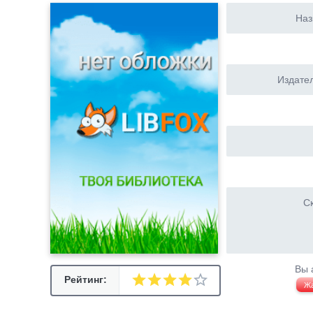
Наз
Издател
Ск
Вы 
Рейтинг:
Ж