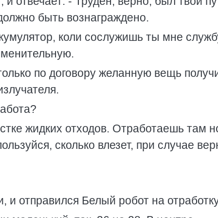
и отвечает: - Труден, верно, был твой пу
 должно быть вознаграждено.
кумулятор, коли сослужишь ты мне службу
еменительную.
 только по договору желанную вещь получ
излучателя.
работа?
чистке жидких отходов. Отработаешь там н
ользуйся, сколько влезет, при случае ве
, и отправился Белый робот на отработку