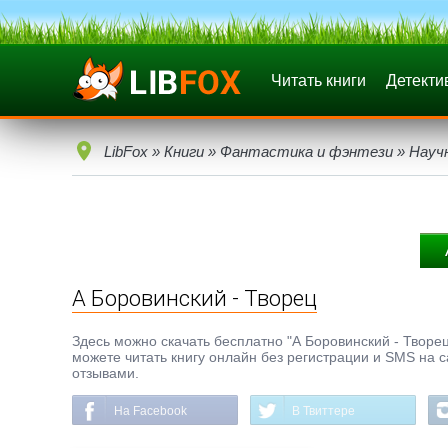
Читать книги
Детекти
LibFox
»
Книги
»
Фантастика и фэнтези
»
Науч
А Боровинский - Творец
Здесь можно скачать бесплатно "А Боровинский - Творец"
можете читать книгу онлайн без регистрации и SMS на с
отзывами.
На Facebook
В Твиттере