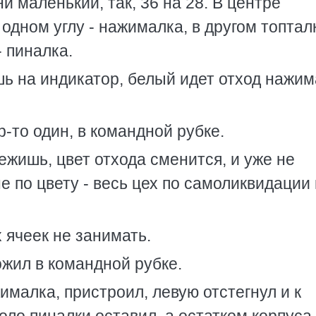
и маленький, так, 36 на 28. В центре
одном углу - нажималка, в другом топталк
- пиналка.
ь на индикатор, белый идет отход нажим
р-то один, в командной рубке.
ежишь, цвет отхода сменится, и уже не
не по цвету - весь цех по самоликвидации
 ячеек не занимать.
ожил в командной рубке.
жималка, пристроил, левую отстегнул и к