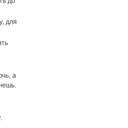
ть до
, для
ить
очь, а
рнешь.
.