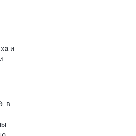
и
ха и
и
, в
пы
но