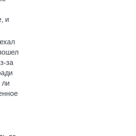
, и
иехал
 вошел
з-за
ради
 ли
менное