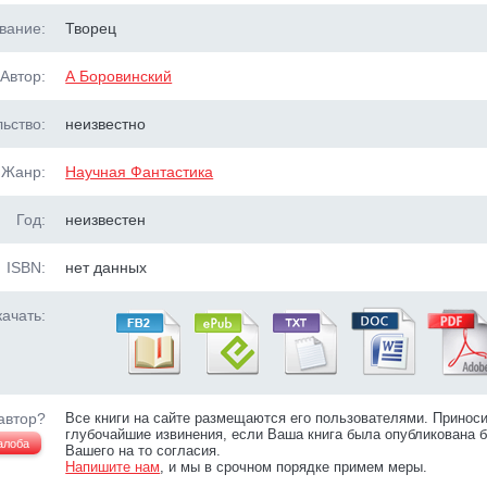
вание:
Творец
Автор:
А Боровинский
ьство:
неизвестно
Жанр:
Научная Фантастика
Год:
неизвестен
ISBN:
нет данных
ачать:
автор?
Все книги на сайте размещаются его пользователями. Принос
глубочайшие извинения, если Ваша книга была опубликована б
алоба
Вашего на то согласия.
Напишите нам
, и мы в срочном порядке примем меры.