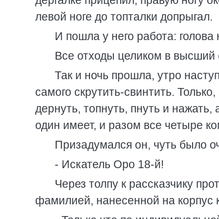
дергалке прицепил, правую ногу ок
левой ноге до топталки допрыгал.
И пошла у него работа: голова 
Все отходы целиком в высший 
Так и ночь прошла, утро насту
самого скрутить-свинтить. Только
дернуть, топнуть, пнуть и нажать, 
один имеет, и разом все четыре к
Призадумался он, чуть было оч
- Искатель Оро 18-й!
Через толпу к рассказчику про
фамилией, нанесенной на корпус