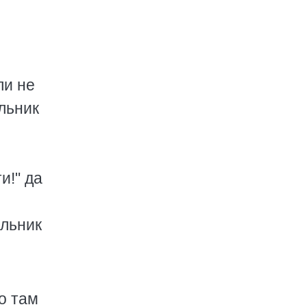
ли не
льник
и!" да
о
альник
о там