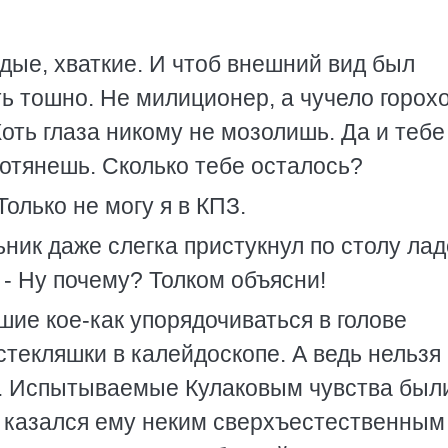
дые, хваткие. И чтоб внешний вид был
ть тошно. Не милиционер, а чучело горох
оть глаза никому не мозолишь. Да и тебе
дотянешь. Сколько тебе осталось?
Только не могу я в КПЗ.
льник даже слегка пристукнул по столу ла
 - Ну почему? Толком объясни!
шие кое-как упорядочиваться в голове
 стекляшки в калейдоскопе. А ведь нельзя
ка. Испытываемые Кулаковым чувства был
к казался ему неким сверхъестественным