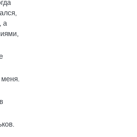
огда
ался,
 а
миями,
е
 меня.
в
ьков.