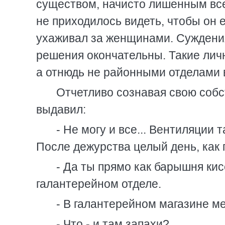
существом, начисто лишенным все
не приходилось видеть, чтобы он е
ухаживал за женщинами. Суждения
решения окончательны. Такие лич
а отнюдь не районными отделами в
Отчетливо сознавая свою собс
выдавил:
- Не могу и все... Вентиляции 
После дежурства целый день, как 
- Да ты прямо как барышня кис
галантерейном отделе.
- В галантерейном магазине ме
- Что - и там запахи?