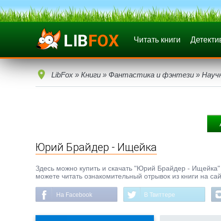
Читать книги
Детекти
LibFox
»
Книги
»
Фантастика и фэнтези
»
Науч
Юрий Брайдер - Ищейка
Здесь можно купить и скачать "Юрий Брайдер - Ищейка" в
можете читать ознакомительный отрывок из книги на сай
На Facebook
В Твиттере