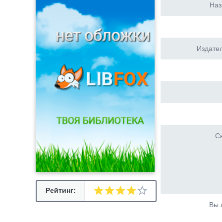
Наз
Издател
Ск
Рейтинг:
Вы 