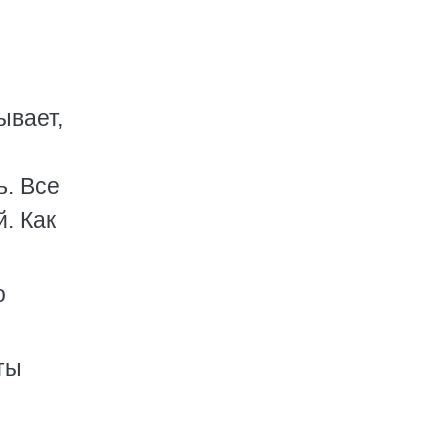
ывает,
ь. Все
. Как
о
ты