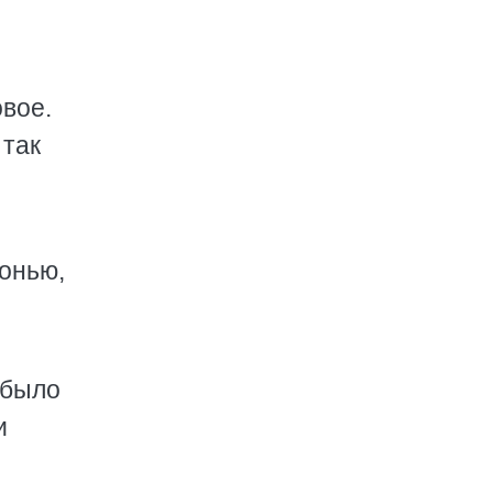
овое.
 так
донью,
 было
и