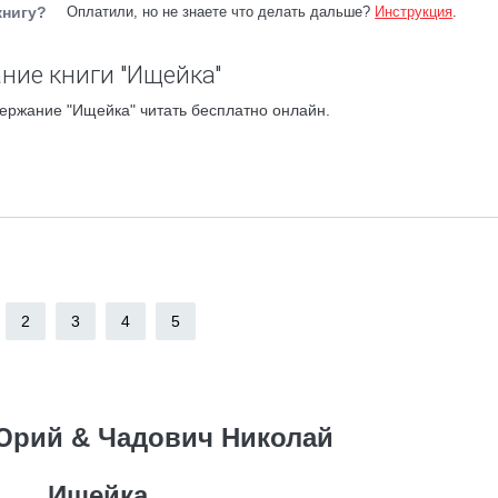
книгу?
Оплатили, но не знаете что делать дальше?
Инструкция
.
ние книги "Ищейка"
ержание "Ищейка" читать бесплатно онлайн.
2
3
4
5
Юрий & Чадович Николай
Ищейка