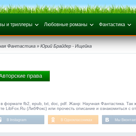
вы и триллеры
Любовные романы
Фантастика
ная Фантастика
» Юрий Брайдер - Ищейка
Авторские права
 формате fb2, epub, txt, doc, pdf. Жанр: Научная Фантастика. Так 
те LibFox.Ru (ЛибФокс) или прочесть описание и ознакомиться с о
В Instagram
В Одноклассниках
Мы Вконтак