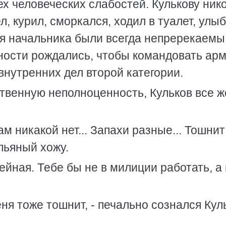
х человеческих слабостей. Кулькову ник
л, курил, сморкался, ходил в туалет, улыб
 начальника были всегда непререкаемы,
ности рождались, чтобы командовать ар
нутренних дел второй категории.
твенную неполноценность, Кульков все ж
там никакой нет... Запахи разные... Тошнит
пьяный хожу.
ейная. Тебе бы не в милиции работать, а 
ня тоже тошнит, - печально сознался Кул