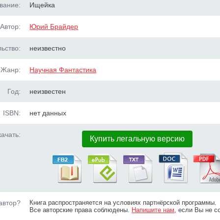
вание:
Ищейка
Автор:
Юрий Брайдер
ьство:
неизвестно
Жанр:
Научная Фантастика
Год:
неизвестен
ISBN:
нет данных
ачать:
Купить легальную версию
автор?
Книга распространяется на условиях партнёрской программы.
Все авторские права соблюдены.
Напишите нам
, если Вы не с