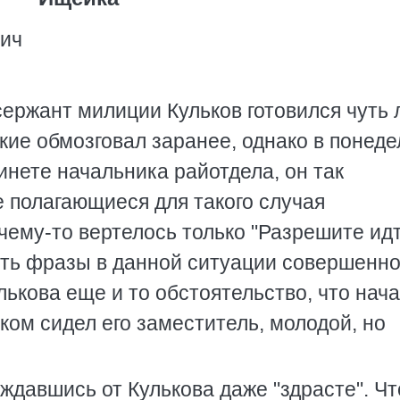
вич
сержант милиции Кульков готовился чуть 
кие обмозговал заранее, однако в понеде
инете начальника райотдела, он так
е полагающиеся для такого случая
чему-то вертелось только "Разрешите идт
есть фразы в данной ситуации совершенн
ькова еще и то обстоятельство, что нач
ком сидел его заместитель, молодой, но
ождавшись от Кулькова даже "здрасте". Чт