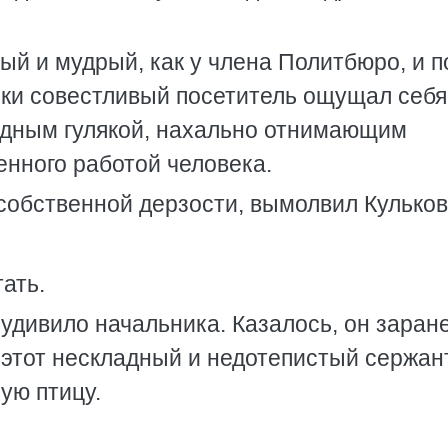
ый и мудрый, как у члена Политбюро, и п
ки совестливый посетитель ощущал себя
здным гулякой, нахально отнимающим
енного работой человека.
 собственной дерзости, вымолвил Кульков
тать.
 удивило начальника. Казалось, он заран
 этот нескладный и недотепистый сержант
ую птицу.