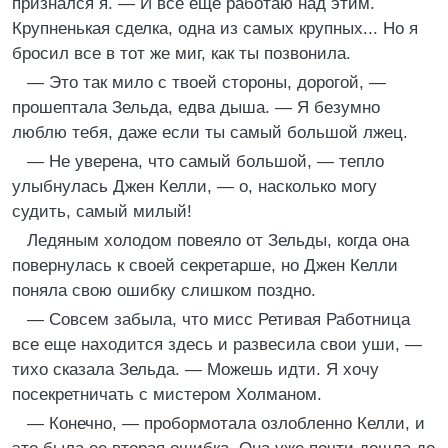
признался я. — И все еще работаю над этим.
Крупненькая сделка, одна из самых крупных... Но я
бросил все в тот же миг, как ты позвонила.
— Это так мило с твоей стороны, дорогой, —
прошептала Зельда, едва дыша. — Я безумно
люблю тебя, даже если ты самый большой лжец.
— Не уверена, что самый большой, — тепло
улыбнулась Джен Келли, — о, насколько могу
судить, самый милый!
Ледяным холодом повеяло от Зельды, когда она
повернулась к своей секретарше, но Джен Келли
поняла свою ошибку слишком поздно.
— Совсем забыла, что мисс Ретивая Работница
все еще находится здесь и развесила свои уши, —
тихо сказала Зельда. — Можешь идти. Я хочу
посекретничать с мистером Холманом.
— Конечно, — пробормотала озлобленно Келли, и