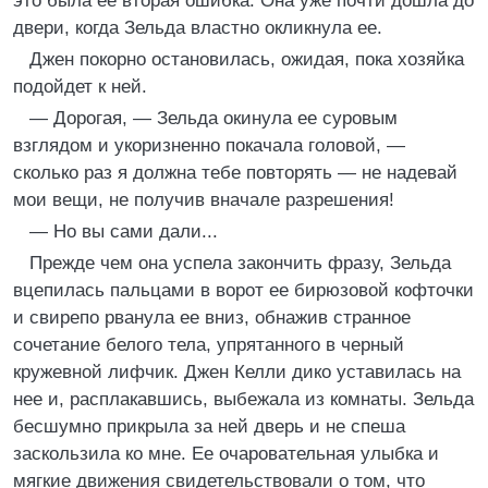
это была ее вторая ошибка. Она уже почти дошла до
двери, когда Зельда властно окликнула ее.
Джен покорно остановилась, ожидая, пока хозяйка
подойдет к ней.
— Дорогая, — Зельда окинула ее суровым
взглядом и укоризненно покачала головой, —
сколько раз я должна тебе повторять — не надевай
мои вещи, не получив вначале разрешения!
— Но вы сами дали...
Прежде чем она успела закончить фразу, Зельда
вцепилась пальцами в ворот ее бирюзовой кофточки
и свирепо рванула ее вниз, обнажив странное
сочетание белого тела, упрятанного в черный
кружевной лифчик. Джен Келли дико уставилась на
нее и, расплакавшись, выбежала из комнаты. Зельда
бесшумно прикрыла за ней дверь и не спеша
заскользила ко мне. Ее очаровательная улыбка и
мягкие движения свидетельствовали о том, что