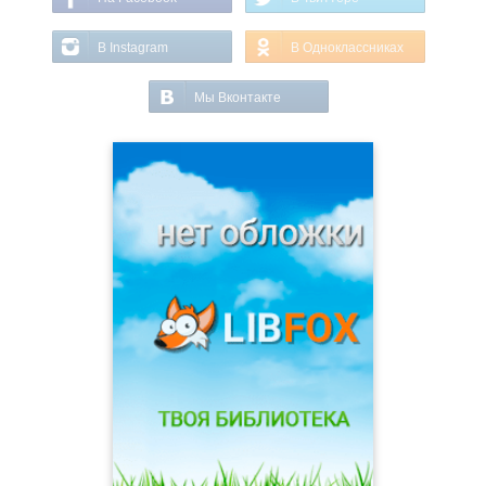
В Instagram
В Одноклассниках
Мы Вконтакте