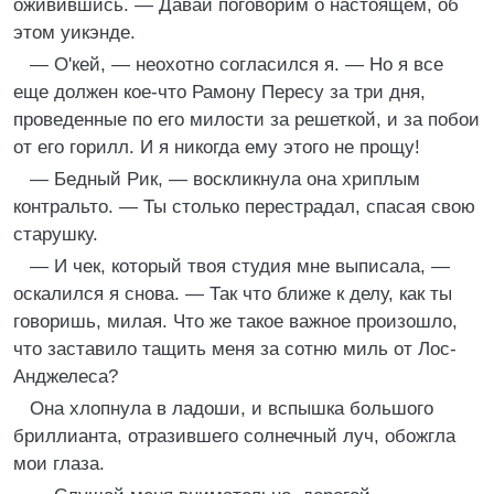
оживившись. — Давай поговорим о настоящем, об
этом уикэнде.
— О'кей, — неохотно согласился я. — Но я все
еще должен кое-что Рамону Пересу за три дня,
проведенные по его милости за решеткой, и за побои
от его горилл. И я никогда ему этого не прощу!
— Бедный Рик, — воскликнула она хриплым
контральто. — Ты столько перестрадал, спасая свою
старушку.
— И чек, который твоя студия мне выписала, —
оскалился я снова. — Так что ближе к делу, как ты
говоришь, милая. Что же такое важное произошло,
что заставило тащить меня за сотню миль от Лос-
Анджелеса?
Она хлопнула в ладоши, и вспышка большого
бриллианта, отразившего солнечный луч, обожгла
мои глаза.