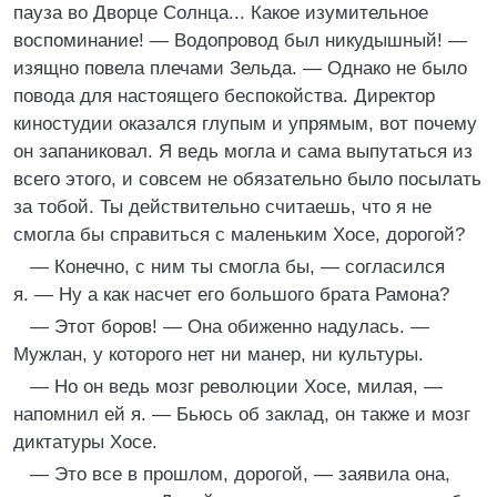
пауза во Дворце Солнца... Какое изумительное
воспоминание! — Водопровод был никудышный! —
изящно повела плечами Зельда. — Однако не было
повода для настоящего беспокойства. Директор
киностудии оказался глупым и упрямым, вот почему
он запаниковал. Я ведь могла и сама выпутаться из
всего этого, и совсем не обязательно было посылать
за тобой. Ты действительно считаешь, что я не
смогла бы справиться с маленьким Хосе, дорогой?
— Конечно, с ним ты смогла бы, — согласился
я. — Ну а как насчет его большого брата Рамона?
— Этот боров! — Она обиженно надулась. —
Мужлан, у которого нет ни манер, ни культуры.
— Но он ведь мозг революции Хосе, милая, —
напомнил ей я. — Бьюсь об заклад, он также и мозг
диктатуры Хосе.
— Это все в прошлом, дорогой, — заявила она,