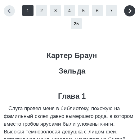
1
2
3
4
5
6
7
...
25
Картер Браун
Зельда
Глава 1
Слуга провел меня в библиотеку, похожую на
фамильный склеп давно вымершего рода, в котором
вместо гробов ярусами были уложены книги.
Высокая темноволосая девушка с лицом феи,