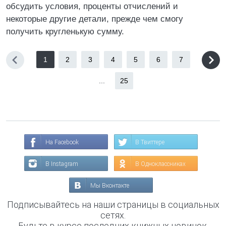
обсудить условия, проценты отчислений и
некоторые другие детали, прежде чем смогу
получить кругленькую сумму.
1
2
3
4
5
6
7
...
25
На Facebook
В Твиттере
В Instagram
В Одноклассниках
Мы Вконтакте
Подписывайтесь на наши страницы в социальных
сетях.
Будьте в курсе последних книжных новинок,