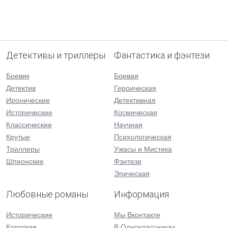
Детективы и триллеры
Фантастика и фэнтези
Боевик
Боевая
Детектив
Героическая
Иронические
Детективная
Исторические
Космическая
Классические
Научная
Крутые
Психологическая
Триллеры
Ужасы и Мистика
Шпионские
Фэнтези
Эпическая
Любовные романы
Информация
Исторические
Мы Вконтакте
Короткие
В Одноклассниках