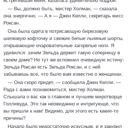
встретившая меня, казалась удивительно бодрой.
— Вы, должно быть, мистер Холман, — сказала
она энергично. — А я — Джен Келли, секретарь мисс
Роксан.
Она была одета в потрясающую бирюзовую
шелковую кофточку и свежие белые льняные шорты,
открывающие очаровательные загорелые ноги. Я
удивился: зачем Зельда держит такую соперницу в
своем доме? Но тут же вспомнил очевидную истину:
Зельда Роксан есть Зельда Роксан, и с ней
забываешь все, что было вам известно о женщинах.
— Она скоро придет, — сообщила Джен Келли. —
Рада с вами познакомиться, мистер Холман.
Слышала о вас как о главном и лучшем миротворце
Голливуда. Это так неожиданно и интригующе, что
вы пришли к нам! Видимо, для этого есть какие-то
причины?
Начало было недостаточно искусным, и я закурил