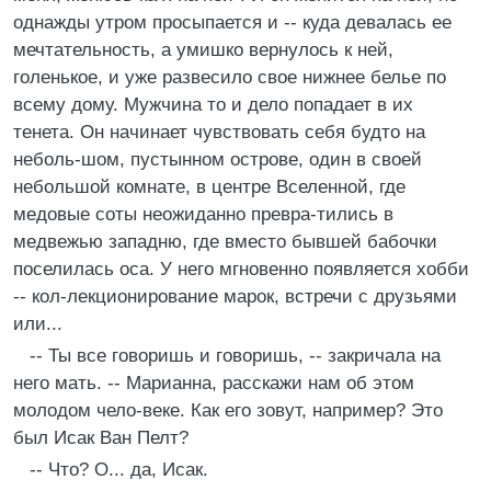
однажды утром просыпается и -- куда девалась ее
мечтательность, а умишко вернулось к ней,
голенькое, и уже развесило свое нижнее белье по
всему дому. Мужчина то и дело попадает в их
тенета. Он начинает чувствовать себя будто на
неболь-шом, пустынном острове, один в своей
небольшой комнате, в центре Вселенной, где
медовые соты неожиданно превра-тились в
медвежью западню, где вместо бывшей бабочки
поселилась оса. У него мгновенно появляется хобби
-- кол-лекционирование марок, встречи с друзьями
или...
-- Ты все говоришь и говоришь, -- закричала на
него мать. -- Марианна, расскажи нам об этом
молодом чело-веке. Как его зовут, например? Это
был Исак Ван Пелт?
-- Что? О... да, Исак.