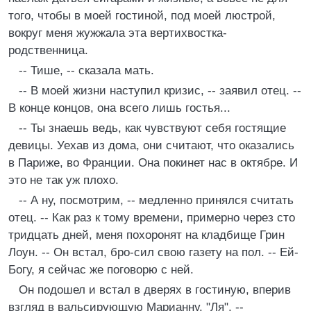
того, чтобы в моей гостиной, под моей люстрой,
вокруг меня жужжала эта вертихвостка-
родственница.
-- Тише, -- сказала мать.
-- В моей жизни наступил кризис, -- заявил отец. --
В конце концов, она всего лишь гостья...
-- Ты знаешь ведь, как чувствуют себя гостящие
девицы. Уехав из дома, они считают, что оказались
в Париже, во Франции. Она покинет нас в октябре. И
это не так уж плохо.
-- А ну, посмотрим, -- медленно принялся считать
отец. -- Как раз к тому времени, примерно через сто
тридцать дней, меня похоронят на кладбище Грин
Лоун. -- Он встал, бро-сил свою газету на пол. -- Ей-
Богу, я сейчас же поговорю с ней.
Он подошел и встал в дверях в гостиную, вперив
взгляд в вальсирующую Марианну. "Ля", --