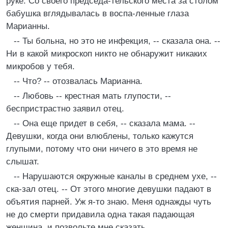
руке. Со своего председа-тельского места за столом
бабушка вглядывалась в воспа-ленные глаза
Марианны.
-- Ты больна, но это не инфекция, -- сказала она. --
Ни в какой микроскоп никто не обнаружит никаких
микробов у тебя.
-- Что? -- отозвалась Марианна.
-- Любовь -- крестная мать глупости, --
беспристрастно заявил отец.
-- Она еще придет в себя, -- сказала мама. --
Девушки, когда они влюблены, только кажутся
глупыми, потому что они ничего в это время не
слышат.
-- Нарушаются окружные каналы в среднем ухе, --
ска-зал отец. -- От этого многие девушки падают в
объятия парней. Уж я-то знаю. Меня однажды чуть
не до смерти придавила одна такая падающая
женщина, и позвольте мне сказать...