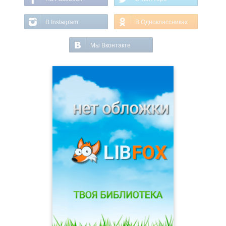
В Instagram
В Одноклассниках
Мы Вконтакте