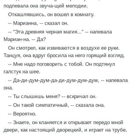
подпевала она звуча-щей мелодии.
Откашлявшись, он вошел в комнату.
-- Марианна, -- сказал он.
-- "Эта древняя черная магия..." -- напевала
Мариан-на. -- Да?
Он смотрел, как извиваются в воздухе ее руки.
Танцуя, она вдруг бросила на него горящий взгляд.
-- Мне надо поговорить с тобой. Он подтянул
галстук на шее.
-- Да-ди-дум-дум-да-ди-дум-дум-дум, -- напевала
она.
-- Ты слышишь меня? -- вскричал он.
-- Он такой симпатичный, -- сказала она.
-- Вероятно.
-- Знаете, он кланяется и открывает передо мной
двери, как настоящий дворецкий, и играет на трубе,