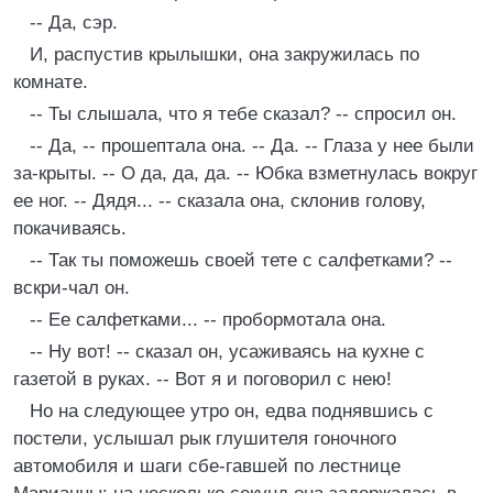
-- Да, сэр.
И, распустив крылышки, она закружилась по
комнате.
-- Ты слышала, что я тебе сказал? -- спросил он.
-- Да, -- прошептала она. -- Да. -- Глаза у нее были
за-крыты. -- О да, да, да. -- Юбка взметнулась вокруг
ее ног. -- Дядя... -- сказала она, склонив голову,
покачиваясь.
-- Так ты поможешь своей тете с салфетками? --
вскри-чал он.
-- Ее салфетками... -- пробормотала она.
-- Ну вот! -- сказал он, усаживаясь на кухне с
газетой в руках. -- Вот я и поговорил с нею!
Но на следующее утро он, едва поднявшись с
постели, услышал рык глушителя гоночного
автомобиля и шаги сбе-гавшей по лестнице