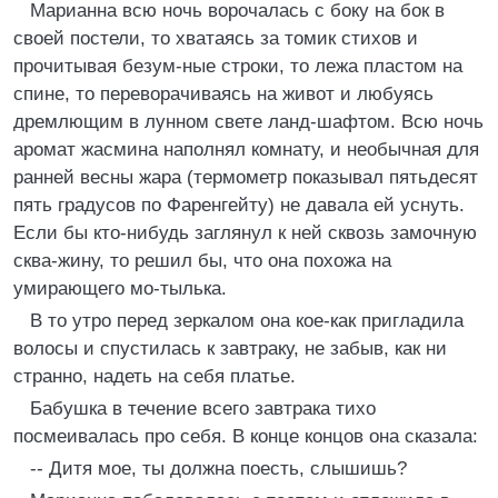
Марианна всю ночь ворочалась с боку на бок в
своей постели, то хватаясь за томик стихов и
прочитывая безум-ные строки, то лежа пластом на
спине, то переворачиваясь на живот и любуясь
дремлющим в лунном свете ланд-шафтом. Всю ночь
аромат жасмина наполнял комнату, и необычная для
ранней весны жара (термометр показывал пятьдесят
пять градусов по Фаренгейту) не давала ей уснуть.
Если бы кто-нибудь заглянул к ней сквозь замочную
сква-жину, то решил бы, что она похожа на
умирающего мо-тылька.
В то утро перед зеркалом она кое-как пригладила
волосы и спустилась к завтраку, не забыв, как ни
странно, надеть на себя платье.
Бабушка в течение всего завтрака тихо
посмеивалась про себя. В конце концов она сказала:
-- Дитя мое, ты должна поесть, слышишь?