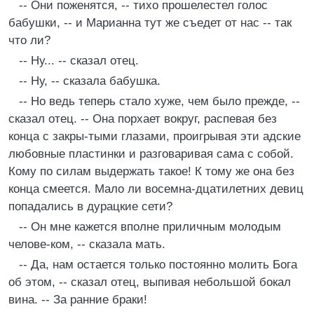
-- Они поженятся, -- тихо прошелестел голос
бабушки, -- и Марианна тут же съедет от нас -- так
что ли?
-- Ну... -- сказал отец.
-- Ну, -- сказала бабушка.
-- Но ведь теперь стало хуже, чем было прежде, --
сказал отец. -- Она порхает вокруг, распевая без
конца с закры-тыми глазами, проигрывая эти адские
любовные пластинки и разговаривая сама с собой.
Кому по силам выдержать такое! К тому же она без
конца смеется. Мало ли восемна-дцатилетних девиц
попадались в дурацкие сети?
-- Он мне кажется вполне приличным молодым
челове-ком, -- сказала мать.
-- Да, нам остается только постоянно молить Бога
об этом, -- сказал отец, выпивая небольшой бокал
вина. -- За ранние браки!