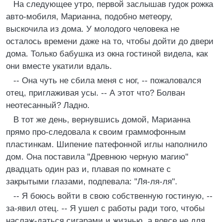
На следующее утро, первой заслышав гудок рожка
авто-мобиля, Марианна, подобно метеору,
выскочила из дома. У молодого человека не
осталось времени даже на то, чтобы дойти до двери
дома. Только бабушка из окна гостиной видела, как
они вместе укатили вдаль.
-- Она чуть не сбила меня с ног, -- пожаловался
отец, приглаживая усы. -- А этот что? Болван
неотесанный? Ладно.
В тот же день, вернувшись домой, Марианна
прямо про-следовала к своим граммофонным
пластинкам. Шипение патефонной иглы наполнило
дом. Она поставила "Древнюю черную магию"
двадцать один раз и, плавая по комнате с
закрытыми глазами, подпевала: "Ля-ля-ля".
-- Я боюсь войти в свою собственную гостиную, --
за-явил отец. -- Я ушел с работы ради того, чтобы
наслаж-даться сигарами и жизнью, а вовсе не для