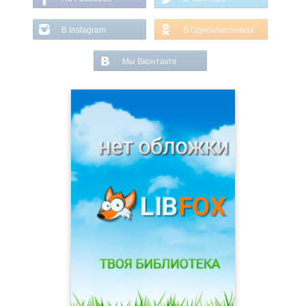
В Instagram
В Одноклассниках
Мы Вконтакте