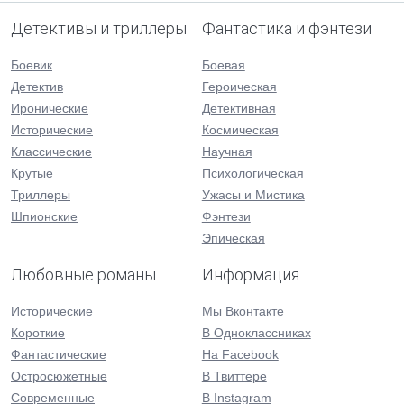
Детективы и триллеры
Фантастика и фэнтези
Боевик
Боевая
Детектив
Героическая
Иронические
Детективная
Исторические
Космическая
Классические
Научная
Крутые
Психологическая
Триллеры
Ужасы и Мистика
Шпионские
Фэнтези
Эпическая
Любовные романы
Информация
Исторические
Мы Вконтакте
Короткие
В Одноклассниках
Фантастические
На Facebook
Остросюжетные
В Твиттере
Современные
В Instagram