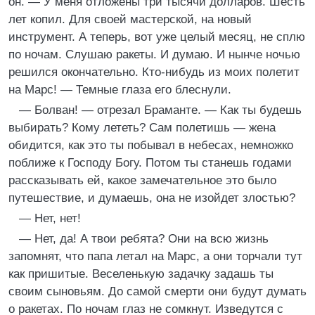
он. — У меня отложены три тысячи долларов. Шесть
лет копил. Для своей мастерской, на новый
инструмент. А теперь, вот уже целый месяц, не сплю
по ночам. Слушаю ракеты. И думаю. И нынче ночью
решился окончательно. Кто-нибудь из моих полетит
на Марс! — Темные глаза его блеснули.
— Болван! — отрезал Браманте. — Как ты будешь
выбирать? Кому лететь? Сам полетишь — жена
обидится, как это ты побывал в небесах, немножко
поближе к Господу Богу. Потом ты станешь годами
рассказывать ей, какое замечательное это было
путешествие, и думаешь, она не изойдет злостью?
— Нет, нет!
— Нет, да! А твои ребята? Они на всю жизнь
запомнят, что папа летал на Марс, а они торчали тут
как пришитые. Веселенькую задачку задашь ты
своим сыновьям. До самой смерти они будут думать
о ракетах. По ночам глаз не сомкнут. Изведутся с