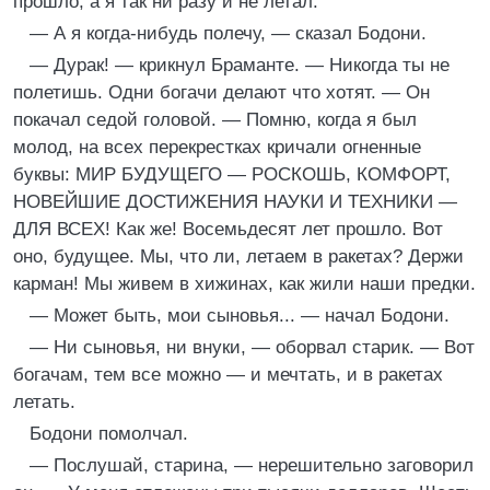
прошло, а я так ни разу и не летал.
— А я когда-нибудь полечу, — сказал Бодони.
— Дурак! — крикнул Браманте. — Никогда ты не
полетишь. Одни богачи делают что хотят. — Он
покачал седой головой. — Помню, когда я был
молод, на всех перекрестках кричали огненные
буквы: МИР БУДУЩЕГО — РОСКОШЬ, КОМФОРТ,
НОВЕЙШИЕ ДОСТИЖЕНИЯ НАУКИ И ТЕХНИКИ —
ДЛЯ ВСЕХ! Как же! Восемьдесят лет прошло. Вот
оно, будущее. Мы, что ли, летаем в ракетах? Держи
карман! Мы живем в хижинах, как жили наши предки.
— Может быть, мои сыновья... — начал Бодони.
— Ни сыновья, ни внуки, — оборвал старик. — Вот
богачам, тем все можно — и мечтать, и в ракетах
летать.
Бодони помолчал.
— Послушай, старина, — нерешительно заговорил