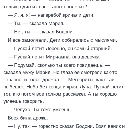
только один из нас. Так кто полетит?
— Я, я, я! — наперебой кричали дети.
— Ты, — сказала Мария.
— Нет, ты, — сказал Бодони.
И все замолчали. Дети собирались с мыслями.
— Пускай летит Лоренцо, он самый старший.
— Пускай летит Мириамна, она девочка!
— Подумай, сколько ты всего повидаешь, —
сказала мужу Мария. Но глаза ее смотрели как-то
странно, и голос дрожал. — Метеориты, как стаи
рыбешек. Небо без конца и края. Луна. Пускай летит
тот, кто потом все толком расскажет. А ты хорошо
умеешь говорить.
— Чепуха. Ты тоже умеешь.
Всех била дрожь.
— Ну, так, — горестно сказал Бодони. Взял веник и