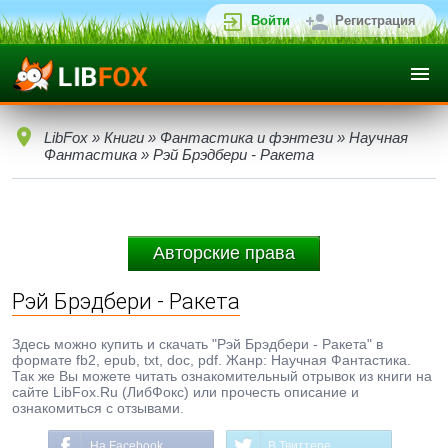
Войти
Регистрация
LibFox
»
Книги
»
Фантастика и фэнтези
»
Научная
Фантастика
» Рэй Брэдбери - Ракета
Авторские права
Рэй Брэдбери - Ракета
Здесь можно купить и скачать "Рэй Брэдбери - Ракета" в
формате fb2, epub, txt, doc, pdf. Жанр: Научная Фантастика.
Так же Вы можете читать ознакомительный отрывок из книги на
сайте LibFox.Ru (ЛибФокс) или прочесть описание и
ознакомиться с отзывами.
На Facebook
В Твиттере