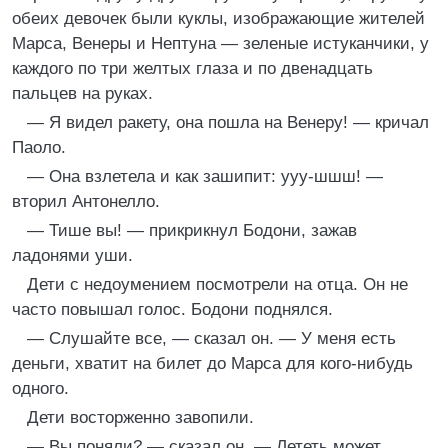
обеих девочек были куклы, изображающие жителей
Марса, Венеры и Нептуна — зеленые истуканчики, у
каждого по три желтых глаза и по двенадцать
пальцев на руках.
— Я видел ракету, она пошла на Венеру! — кричал
Паоло.
— Она взлетела и как зашипит: ууу-шшш! —
вторил Антонелло.
— Тише вы! — прикрикнул Бодони, зажав
ладонями уши.
Дети с недоумением посмотрели на отца. Он не
часто повышал голос. Бодони поднялся.
— Слушайте все, — сказал он. — У меня есть
деньги, хватит на билет до Марса для кого-нибудь
одного.
Дети восторженно завопили.
— Вы поняли? — сказал он. — Лететь может