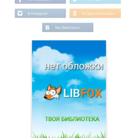
В Instagram
В Одноклассниках
Мы Вконтакте