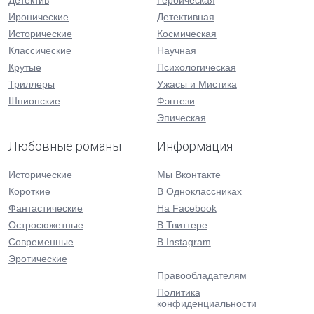
Детектив
Героическая
Иронические
Детективная
Исторические
Космическая
Классические
Научная
Крутые
Психологическая
Триллеры
Ужасы и Мистика
Шпионские
Фэнтези
Эпическая
Любовные романы
Информация
Исторические
Мы Вконтакте
Короткие
В Одноклассниках
Фантастические
На Facebook
Остросюжетные
В Твиттере
Современные
В Instagram
Эротические
Правообладателям
Политика
конфиденциальности