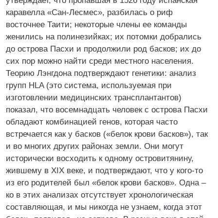
утверждает, что пропавшая в 1526 году испанская
каравелла «Сан-Лесмес», разбилась о риф
восточнее Таити; некоторые члены ее команды
женились на полинезийках; их потомки добрались
до острова Пасхи и продолжили род басков; их до
сих пор можно найти среди местного населения.
Теорию Лэнгдона подтверждают генетики: анализ
групп HLA (это система, используемая при
изготовлении медицинских трансплантантов)
показал, что восемнадцать человек с острова Пасхи
обладают комбинацией генов, которая часто
встречается как у басков («белок крови басков»), так
и во многих других районах земли. Они могут
исторически восходить к одному островитянину,
жившему в XIX веке, и подтверждают, что у кого-то
из его родителей был «белок крови басков». Одна –
ко в этих анализах отсутствует хронологическая
составляющая, и мы никогда не узнаем, когда этот