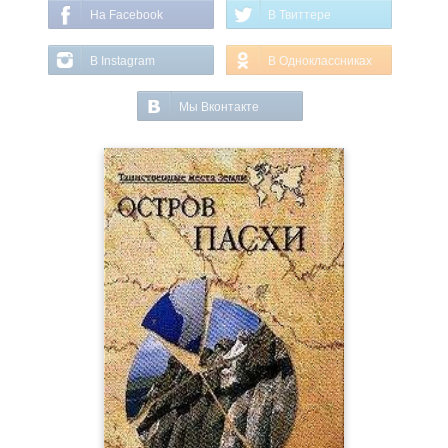
На Facebook
В Твиттере
В Instagram
В Одноклассниках
Мы Вконтакте