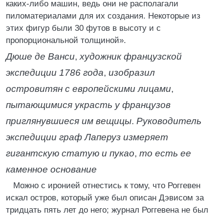
каких-либо машин, ведь они не располагали
пиломатериалами для их создания. Некоторые из
этих фигур были 30 футов в высоту и с
пропорциональной толщиной».
Дюше де Ванси
,
художник французской
экспедиции 1786 года
,
изобразил
островитян с европейскими лицами
,
пытающимися украсть у французов
приглянувшиеся им вещицы
.
Руководитель
экспедиции граф Лаперуз измеряет
гигантскую статую и пукао
,
то есть ее
каменное основание
Можно с иронией отнестись к тому, что Роггевен
искал остров, который уже был описан Дэвисом за
тридцать пять лет до него; журнал Роггевена не был