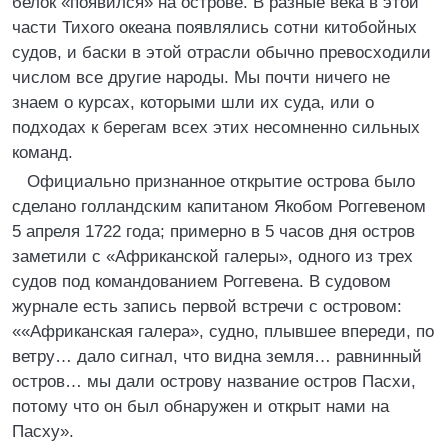
белок «появился» на острове. В разные века в этой
части Тихого океана появлялись сотни китобойных
судов, и баски в этой отрасли обычно превосходили
числом все другие народы. Мы почти ничего не
знаем о курсах, которыми шли их суда, или о
подходах к берегам всех этих несомненно сильных
команд.
Официально признанное открытие острова было
сделано голландским капитаном Якобом Роггевеном
5 апреля 1722 года; примерно в 5 часов дня остров
заметили с «Африканской галеры», одного из трех
судов под командованием Роггевена. В судовом
журнале есть запись первой встречи с островом:
««Африканская галера», судно, плывшее впереди, по
ветру… дало сигнал, что видна земля… равнинный
остров… мы дали острову название остров Пасхи,
потому что он был обнаружен и открыт нами на
Пасху».