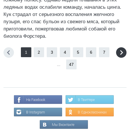
ледяных водах ослабили команду, началась цинга.
Кук страдал от серьезного воспаления желчного
пузыря, его спас бульон из свежего мяса, который
приготовили, пожертвовав любимой собакой его
биолога Форстера.
1
2
3
4
5
6
7
...
47
На Facebook
В Твиттере
В Instagram
В Одноклассниках
Мы Вконтакте