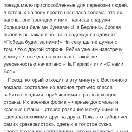
поезда мало приспособленные для перевозки людей,
в которых на полу просто насыпана солома: это их
вагоны, они завладели ими, написав снаружи
большими белыми буквами «На Берлин!», бросая
вызов и выражая всю свою надежду в надписях:
«Победа будет за нами!» Ни секунды не думая о
том, что с другой стороны Рейна уже им навстречу
движутся поезда, на которых с такой же
уверенностью начертано «На Париж!» или «С нами
Бог!»
Поезд, который отходит в эту минуту с Восточного
вокзала, составлен из вагонов третьего класса,
забитых людьми, прибывшими с разных концов
страны. Их военная форма – черные доломаны и
красные штаны – стерла различия между ними и
сделала похожими друг на друга. Пока это забавляет
самих «резервистов», одетых в толстое сукно,
слегка пахнущее нафталином. Это их молодит, и они