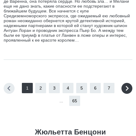
де Варенна, она потеряла сердце. Но любовь зла… и Мелани
еще не дано знать, какие опасности ее подстерегают в
ближайшем будущем. Все начнется с купе
Средиземноморского экспресса, где ожидаемый ею любовный
роман неожиданно обернется крутой детективной историей,
надежными партнерами в которой ей станут художник-шпион
Антуан Лоран и проводник экспресса Пьер Бо. А между тем
были ее триумф в платье от Ланвен в ложе оперы и интерес,
проявленный к ее красоте королем…
1
2
3
4
5
6
7
...
65
Жюльетта Бенцони