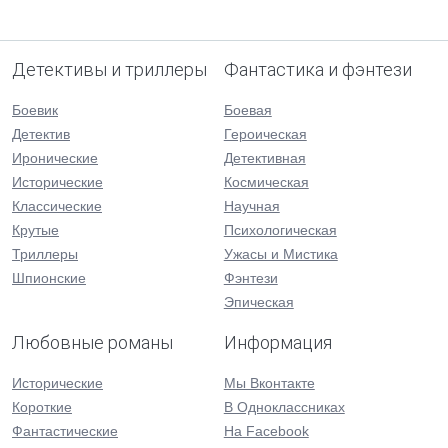
Детективы и триллеры
Фантастика и фэнтези
Боевик
Боевая
Детектив
Героическая
Иронические
Детективная
Исторические
Космическая
Классические
Научная
Крутые
Психологическая
Триллеры
Ужасы и Мистика
Шпионские
Фэнтези
Эпическая
Любовные романы
Информация
Исторические
Мы Вконтакте
Короткие
В Одноклассниках
Фантастические
На Facebook