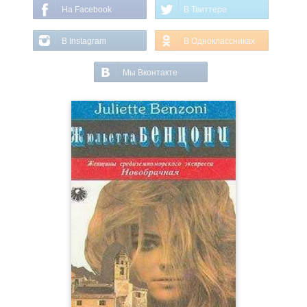
На Facebook
В Твиттере
В Instagram
В Одноклассниках
Мы Вконтакте