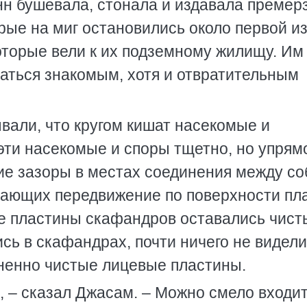
н бушевала, стонала и издавала премер
орые на миг остановились около первой и
оторые вели к их подземному жилищу. Им
ваться знакомым, хотя и отвратительным
вали, что кругом кишат насекомые и
эти насекомые и споры тщетно, но упрям
ие зазоры в местах соединения между со
вающих передвижение по поверхности пл
ые пластины скафандров оставались чист
ись в скафандрах, почти ничего не видели
зненно чистые лицевые пластины.
, – сказал Джасам. – Можно смело входит