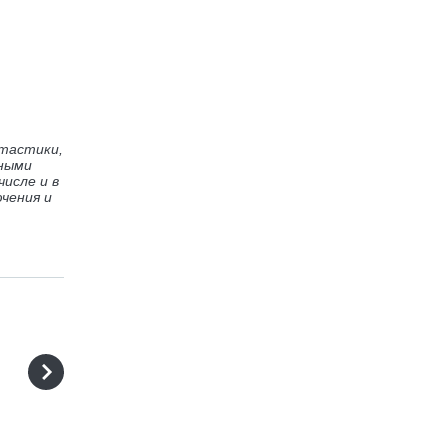
нтастики,
тными
исле и в
чения и