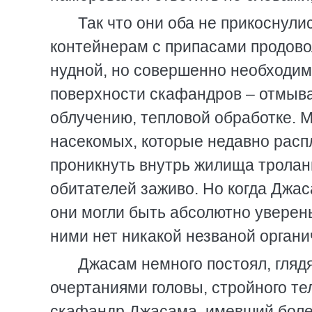
Так что они оба не прикоснул
контейнерам с припасами продово
нудной, но совершенно необходим
поверхности скафандров – отмы
облучению, тепловой обработке. М
насекомых, которые недавно расп
проникнуть внутрь жилища троланн
обитателей заживо. Но когда Джас
они могли быть абсолютно уверены
ними нет никакой незваной органи
Джасам немного постоял, гляд
очертаниями головы, стройного те
скафандр Джасама, имевший бол