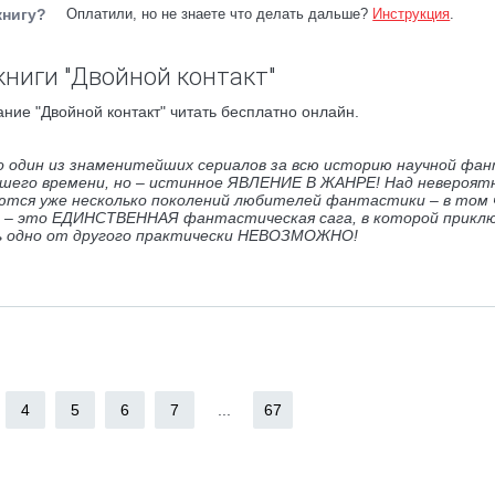
книгу?
Оплатили, но не знаете что делать дальше?
Инструкция
.
книги "Двойной контакт"
ние "Двойной контакт" читать бесплатно онлайн.
о один из знаменитейших сериалов за всю историю научной фа
нашего времени, но – истинное ЯВЛЕНИЕ В ЖАНРЕ! Над невероя
ются уже несколько поколений любителей фантастики – в том ч
 – это ЕДИНСТВЕННАЯ фантастическая сага, в которой приклю
ь одно от другого практически НЕВОЗМОЖНО!
4
5
6
7
...
67