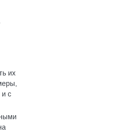
,
ть их
меры,
 и с
щными
на