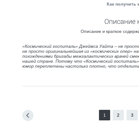
Как получить 
Описание 
Описание и краткое содержа
«Космический госпиталь» Джеймса Уайта – не прост
не просто оригинальнейшая из «космических опер» 
похождениями бригады межгалактических врачей сме
нашей стране. Потому что «Космический госпиталь»
юмор переплетены настолько плотно, что отделит
1
2
3