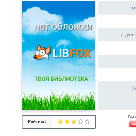
Наз
Издател
Ск
Вы 
Рейтинг:
Ж