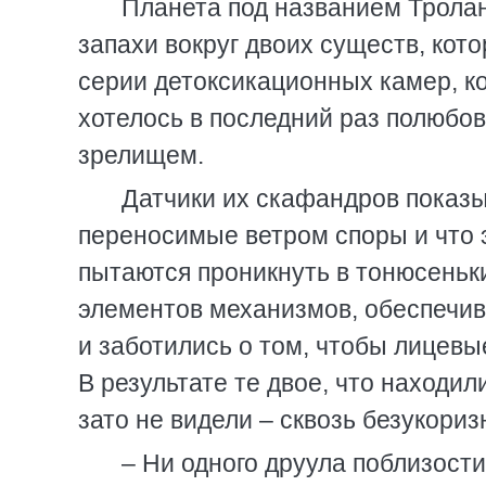
Планета под названием Тролан
запахи вокруг двоих существ, кот
серии детоксикационных камер, к
хотелось в последний раз полюбо
зрелищем.
Датчики их скафандров показы
переносимые ветром споры и что 
пытаются проникнуть в тонюсеньк
элементов механизмов, обеспечи
и заботились о том, чтобы лицев
В результате те двое, что находил
зато не видели – сквозь безукори
– Ни одного друула поблизости