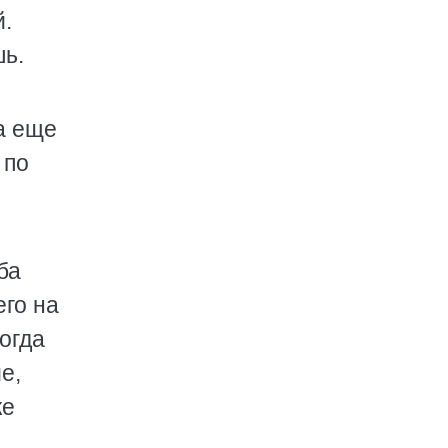
й.
шь.
ка еще
 по
ба
его на
огда
е,
же