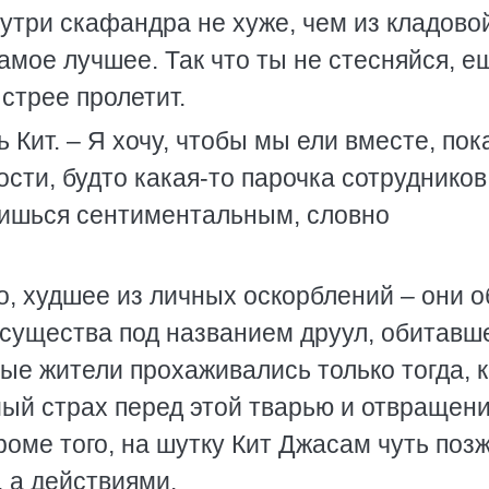
внутри скафандра не хуже, чем из кладово
амое лучшее. Так что ты не стесняйся, е
стрее пролетит.
ь Кит. – Я хочу, чтобы мы ели вместе, по
ости, будто какая-то парочка сотрудников
вишься сентиментальным, словно
о, худшее из личных оскорблений – они о
т существа под названием друул, обитавш
ые жители прохаживались только тогда, к
ый страх перед этой тварью и отвращени
роме того, на шутку Кит Джасам чуть поз
 а действиями.