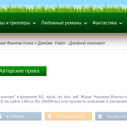
вы и триллеры
Любовные романы
Фантастика
ная Фантастика
» Джеймс Уайт - Двойной контакт
Авторские права
онтакт" в формате fb2, epub, txt, doc, pdf. Жанр: Научная Фантасти
S на сайте LibFox.Ru (ЛибФокс) или прочесть описание и ознакоми
В Instagram
В Одноклассниках
Мы Вконтак