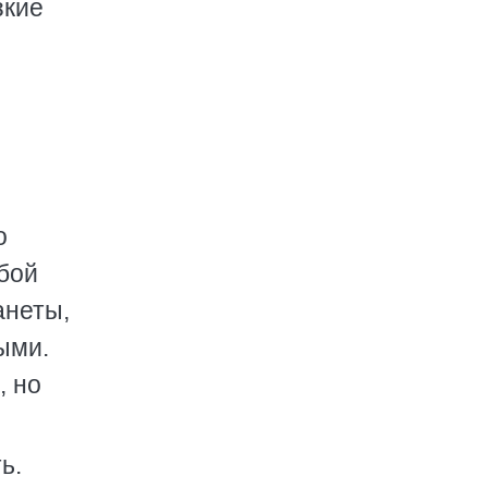
зкие
з
о
бой
анеты,
ыми.
, но
ь.