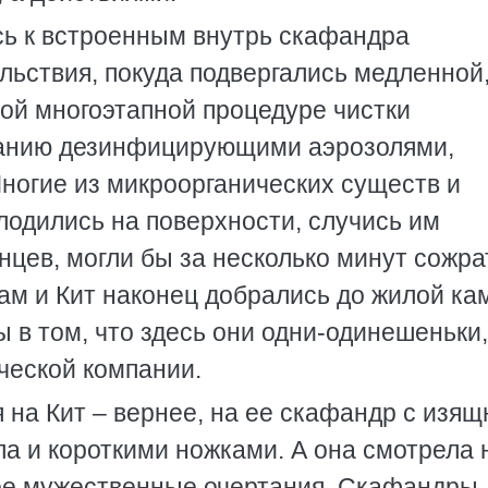
ись к встроенным внутрь скафандра
льствия, покуда подвергались медленной
ой многоэтапной процедуре чистки
ванию дезинфицирующими аэрозолями,
ногие из микроорганических существ и
лодились на поверхности, случись им
цев, могли бы за несколько минут сожра
ам и Кит наконец добрались до жилой ка
 в том, что здесь они одни-одинешеньки,
ческой компании.
я на Кит – вернее, на ее скафандр с изя
ла и короткими ножками. А она смотрела 
ее мужественные очертания. Скафандры