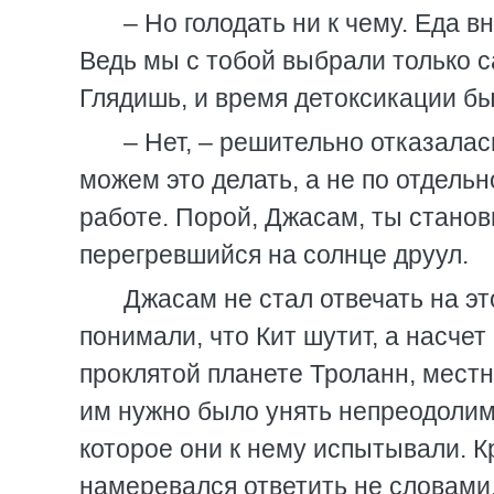
– Но голодать ни к чему. Еда 
Ведь мы с тобой выбрали только с
Глядишь, и время детоксикации бы
– Нет, – решительно отказалас
можем это делать, а не по отдельн
работе. Порой, Джасам, ты стано
перегревшийся на солнце друул.
Джасам не стал отвечать на эт
понимали, что Кит шутит, а насче
проклятой планете Троланн, местн
им нужно было унять непреодолим
которое они к нему испытывали. К
намеревался ответить не словами,