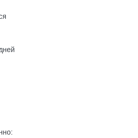
ся
 дней
нно: